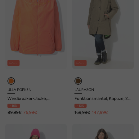
SALE
SALE
ULLA POPKEN
LAURASON
Windbreaker-Jacke,
Funktionsmantel, Kapuze, 2-
wasserabweisend, Kapuze
Wege-Zipper
- 16%
- 13%
89,99€
75,99€
169,99€
147,99€