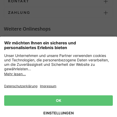
KONTAKT
ZAHLUNG
Weitere Onlineshops
Deutschland
Sicher einkaufen mit
Newsletter
Datenschutz
AGB
Widerrufsrecht
Lieferbedingungen
Jetzt
anmelden
und 15%
Impressum
Rabatt sichern! 👈
Zur Anmeldung