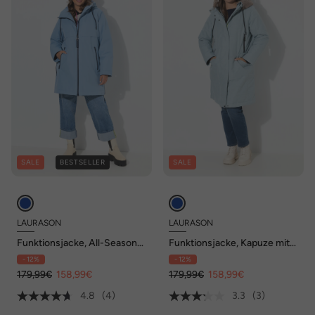
SALE
BESTSELLER
SALE
LAURASON
LAURASON
Funktionsjacke, All-Season-
Funktionsjacke, Kapuze mit
Jacke, Kapuze
Teddy Besatz , Zipper
- 12%
- 12%
179,99€
158,99€
179,99€
158,99€
4.8
(4)
3.3
(3)