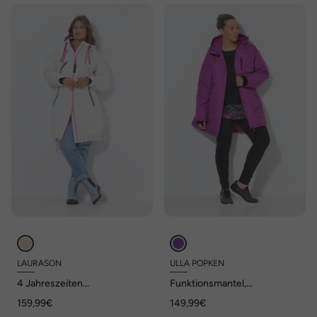
LAURASON
ULLA POPKEN
4 Jahreszeiten
Funktionsmantel,
Funktionsparka, Kapuze
wasserabweisend, 2-Wege-
159,99€
149,99€
Zipper, Kapuze