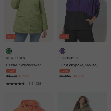
SALE
SALE
ULLA POPKEN
ULLA POPKEN
HYPRAR Windbreaker-
Funktionsjacke, Kapuze,
Jacke, wasserabweisend,
oversized, Fledermaus-
- 50%
- 20%
Kapuze
Ärmel
99,99€
49,99€
119,99€
95,99€
4.4
(38)