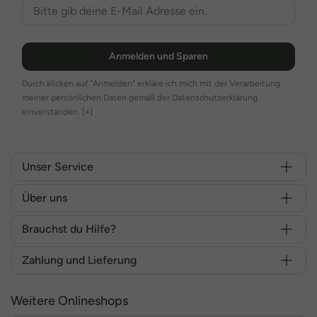
Blazer & Jacken: Strukturierte Schnitte, modische Farben und
Details, die Deinen Stil unterstreichen.
Röcke: Schwingend oder figurbetont – kombiniere sie zu
Anmelden und Sparen
Deinen Lieblingsblusen für einen femininen Auftritt.
Durch klicken auf "Anmelden" erkläre ich mich mit der Verarbeitung
Saisonale Highlights – Trendig und wandelbar
meiner persönlichen Daten gemäß der Datenschutzerklärung
einverstanden.
[+]
MiaModa überrascht jede Saison mit neuen Farben, Stoffen und
Designs – von luftigen Sommerkleidern bis zu kuscheligen
Winterstyles. So bleibst Du das ganze Jahr über modisch inspiriert.
Unser Service
Das Besondere an MiaModa
Über uns
Was MiaModa so besonders macht? Die perfekte Verbindung aus
Brauchst du Hilfe?
Stil, Komfort und Weiblichkeit.
Die Mode ist speziell für kurvige Frauen entworfen – mit
Zahlung und Lieferung
raffinierten Schnitten, hochwertiger Verarbeitung und Designs, die
Deine Vorzüge liebevoll betonen.
Weitere Onlineshops
Egal, ob Du einen romantischen, verspielten oder eleganten Look