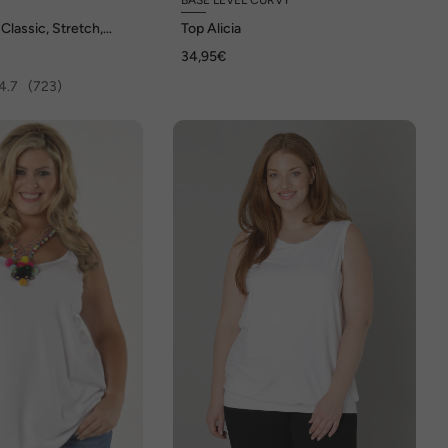
Classic, Stretch,
Top Alicia
ärmellos
34,95€
4.7
(723)