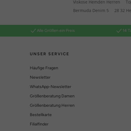
Viskose Hemden Herren
To
Bermuda Denim 5
28 32 H
Alle Größen ein Preis
14 T
UNSER SERVICE
Häufige Fragen
Newsletter
WhatsApp-Newsletter
Größenberatung Damen
Größenberatung Herren
Bestellkarte
Filialfinder