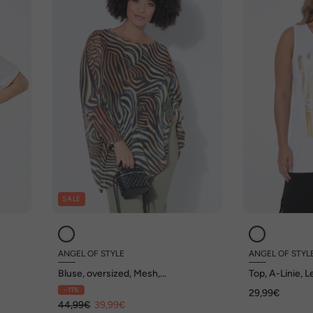
SALE
ANGEL OF STYLE
ANGEL OF STYL
Bluse, oversized, Mesh,
Top, A-Linie, 
Wellenmuster, blickdichtes Top
ärmellos, Angel
- 11%
29,99€
MIAMODA
44,99€
39,99€