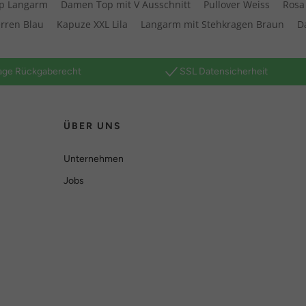
p Langarm
Damen Top mit V Ausschnitt
Pullover Weiss
Rosa
erren Blau
Kapuze XXL Lila
Langarm mit Stehkragen Braun
D
age Rückgaberecht
SSL Datensicherheit
ÜBER UNS
Unternehmen
Jobs