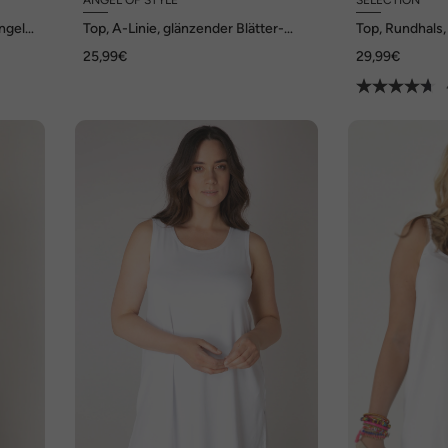
Angel
Top, A-Linie, glänzender Blätter-
Top, Rundhals, 
Druck, Angel of Style x MIAMODA
breite Träger, 
25,99€
29,99€