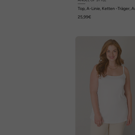
Top, A-Linie, Ketten -Träger, 
of Style x MIAMODA
25,99€