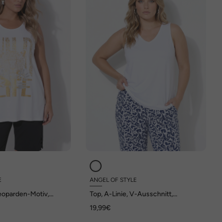
E
ANGEL OF STYLE
Leoparden-Motiv,
Top, A-Linie, V-Ausschnitt,
 of Style x
Seitenschlitze, Angel of Style x
19,99€
MIAMODA