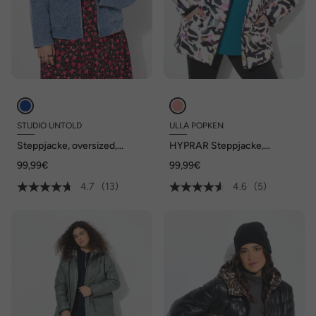
STUDIO UNTOLD
ULLA POPKEN
Steppjacke, oversized,
HYPRAR Steppjacke,
Vintage washed, Stehkragen
wasserabweisend, Kapuze
99,99€
99,99€
4.7
(13)
4.6
(5)