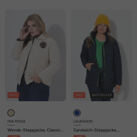
SALE
SALE
BESTSELLER
MIA MODA
LAURASON
Wende-Steppjacke, Classic
Sandwich-Steppjacke,
Fit, Druckknöpfe, Langarm
Stehkragen, Zipper