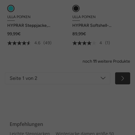
ULLA POPKEN
ULLA POPKEN
HYPRAR Steppjacke,
HYPRAR Softshell-
wasserabweisend, Kapuze
Steppjacke,
99,99€
89,99€
wasserabweisend, Kapuze
4.6
(49)
4
(1)
noch
11
weitere Produkte
Seite 1 von 2
Empfehlungen
Leichte Steppjacken
Winterjacke damen größe 50