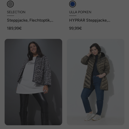
SELECTION
ULLA POPKEN
Steppjacke, Flechtoptik,
HYPRAR Steppjacke,
Stehkragen, Two-Tone-
wasserabweisend,
189,99€
99,99€
Stepp
Cordkragen