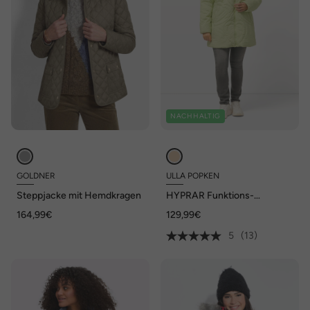
NACHHALTIG
GOLDNER
ULLA POPKEN
Steppjacke mit Hemdkragen
HYPRAR Funktions-
Steppjacke, Herzen,
164,99€
129,99€
wasserabweisend
5
(13)