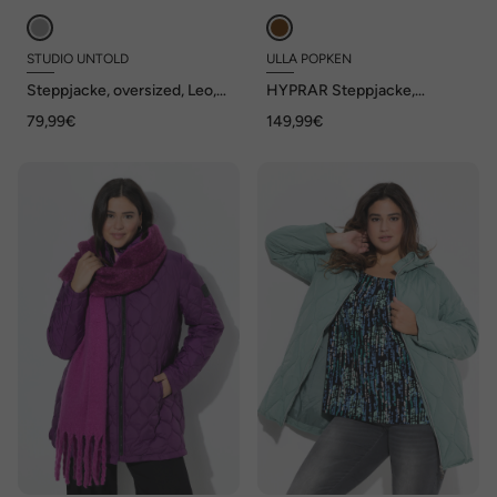
STUDIO UNTOLD
ULLA POPKEN
Steppjacke, oversized, Leo,
HYPRAR Steppjacke,
Rundhals
Lederoptik-Piping, 2-Wege-
79,99€
149,99€
Zipper