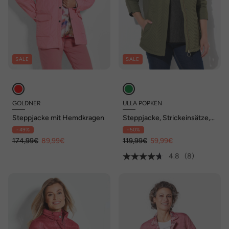
SALE
SALE
GOLDNER
ULLA POPKEN
Steppjacke mit Hemdkragen
Steppjacke, Strickeinsätze,
Stehkragen, Zipptaschen
- 49%
- 50%
174,99€
89,99€
119,99€
59,99€
4.8
(8)