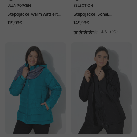
ULLA POPKEN
SELECTION
Steppjacke, warm wattiert,
Steppjacke, Schal,
V-Ausschnitt, Wellenstepp
Perlenbordüre, V-Ausschnitt
119,99€
149,99€
4.3
(10)