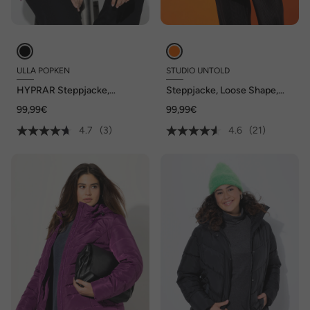
ULLA POPKEN
STUDIO UNTOLD
HYPRAR Steppjacke,
Steppjacke, Loose Shape,
Alloverdruck,
Wellenstepp, Reverskragen,
99,99€
99,99€
wasserabweisend, Kapuze
Seitenschlitze
4.7
(3)
4.6
(21)