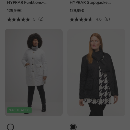
HYPRAR Funktions-
HYPRAR Steppjacke,
Steppjacke,
wasserabweisend,
129,99€
129,99€
wasserabweisend
Stehkragen
5
(2)
4.6
(8)
NACHHALTIG