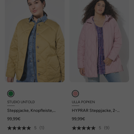
STUDIO UNTOLD
ULLA POPKEN
Steppjacke, Knopfleiste,
HYPRAR Steppjacke, 2-
Langarm
Wege-Zipper
99,99€
99,99€
5
(1)
5
(9)