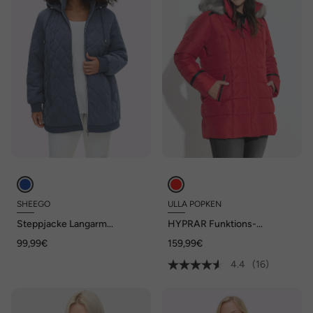
SHEEGO
ULLA POPKEN
Steppjacke Langarm
HYPRAR Funktions-
Stehkragen
Steppjacke,
99,99€
159,99€
wasserabweisend, Kapuze
4.4
(16)