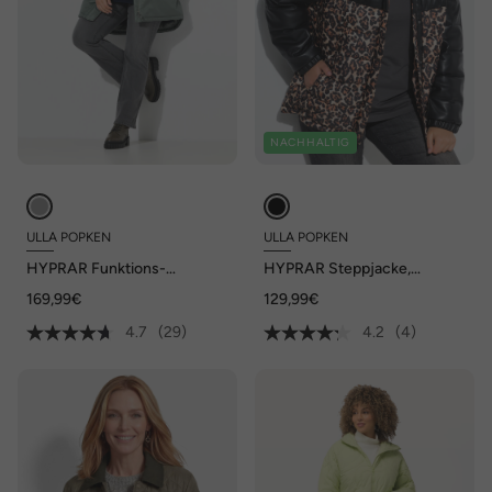
NACHHALTIG
ULLA POPKEN
ULLA POPKEN
HYPRAR Funktions-
HYPRAR Steppjacke,
Steppjacke, wasserdicht,
Lederoptik/Leo, recycelt
169,99€
129,99€
Teddyfleece
4.7
(29)
4.2
(4)