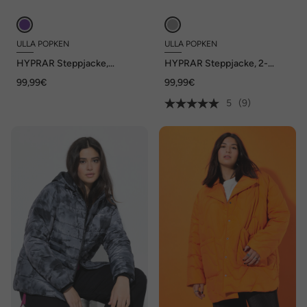
ULLA POPKEN
ULLA POPKEN
HYPRAR Steppjacke,
HYPRAR Steppjacke, 2-
wasserabweisend,
Wege-Zipper
99,99€
99,99€
Stehkragen
5
(9)