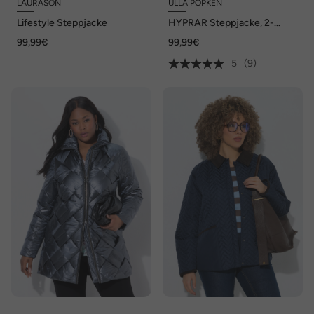
LAURASON
ULLA POPKEN
Lifestyle Steppjacke
HYPRAR Steppjacke, 2-
Wege-Zipper
99,99€
99,99€
5
(9)