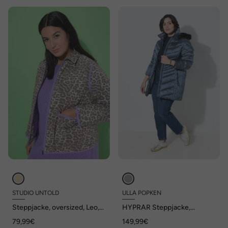
STUDIO UNTOLD
ULLA POPKEN
Steppjacke, oversized, Leo,
HYPRAR Steppjacke,
Colorpaspel, Hemdkragen
Lederoptik-Piping, 2-Wege-
79,99€
149,99€
Zipper