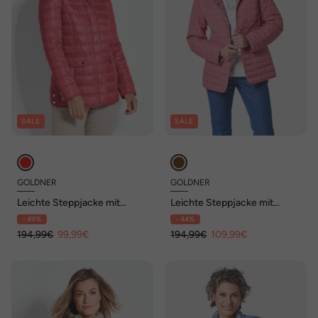
SALE
SALE
GOLDNER
GOLDNER
Leichte Steppjacke mit
Leichte Steppjacke mit
Kapuze, 71cm
Wendefunktion
- 49%
- 44%
194,99€
99,99€
194,99€
109,99€