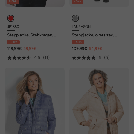
SALE
SALE
JP1880
LAURASON
Steppjacke, Stehkragen,
Steppjacke, oversized,
viele Taschen, bis 8 XL
Stehkragen
- 50%
- 50%
119,99€
59,99€
109,99€
54,99€
4.5
(11)
5
(5)