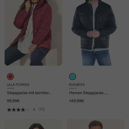
ULLA POPKEN
ENGBERS
Steppjacke mit leichter
Herren Steppjacke ,
Wattierung, Stehkragen,
Saphirblau
99,99€
149,99€
Eingriffstatschen, langarm
4
(11)