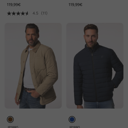
viele Taschen, bis 8 XL
Taschen, bis 84/86
119,99€
119,99€
4.5
(11)
JP1880
JP1880