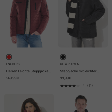
ENGBERS
ULLA POPKEN
Herren Leichte Steppjacke ,
Steppjacke mit leichter
Dunkelrot
Wattierung, Stehkragen,
149,99€
99,99€
Eingriffstatschen, langarm
4
(11)