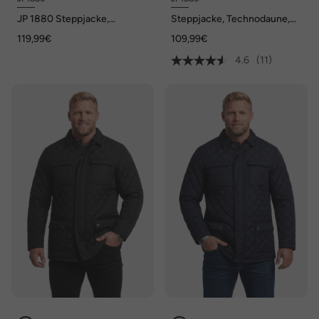
JP 1880 Steppjacke,
Steppjacke, Technodaune,
Cowboy, Cordkragen, bis 8
Stehkragen, bis 8 XL
119,99€
109,99€
XL
4.6
(11)