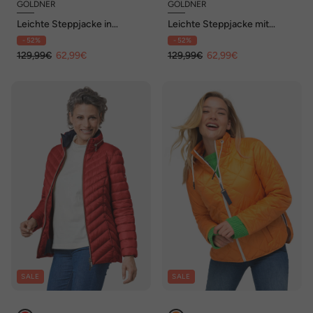
GOLDNER
GOLDNER
Leichte Steppjacke in
Leichte Steppjacke mit
knitterarmer Ware
Kapuze
- 52%
- 52%
129,99€
62,99€
129,99€
62,99€
SALE
SALE