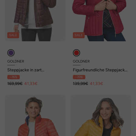
SALE
SALE
GOLDNER
GOLDNER
Steppjacke in zart
Figurfreundliche Steppjacke
glänzender Qualität
mit Kapuze
- 76%
- 70%
169,99€
41,33€
139,99€
41,33€