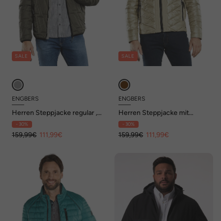
SALE
SALE
ENGBERS
ENGBERS
Herren Steppjacke regular ,
Herren Steppjacke mit
Khaki
abnehmbarer Kapuze , Beige
- 30%
- 30%
159,99€
111,99€
159,99€
111,99€