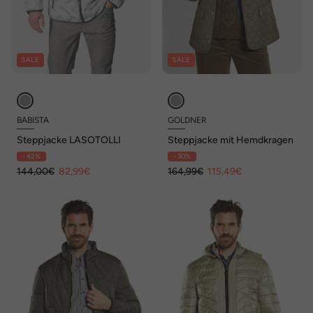
SALE
SALE
BABISTA
GOLDNER
Steppjacke LASOTOLLI
Steppjacke mit Hemdkragen
- 42%
- 30%
144,00€
82,99€
164,99€
115,49€