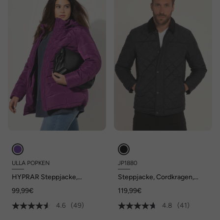
ULLA POPKEN
JP1880
HYPRAR Steppjacke,
Steppjacke, Cordkragen,
wasserabweisend, Kapuze
Zipper
99,99€
119,99€
4.6
(49)
4.8
(41)