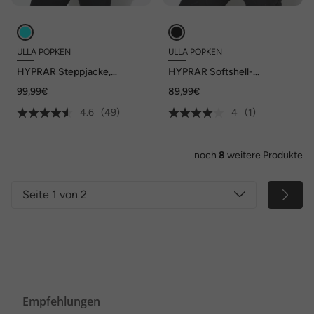
ULLA POPKEN
ULLA POPKEN
HYPRAR Steppjacke,
HYPRAR Softshell-
wasserabweisend, Kapuze
Steppjacke,
99,99€
89,99€
wasserabweisend, Kapuze
4.6
(49)
4
(1)
noch
8
weitere Produkte
Seite 1 von 2
Empfehlungen