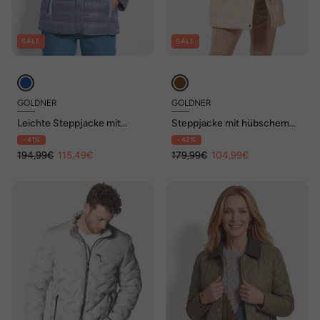
SALE
SALE
GOLDNER
GOLDNER
Leichte Steppjacke mit
Steppjacke mit hübschem
Kapuze, 71cm
Flock-Druck
- 41%
- 42%
194,99€
115,49€
179,99€
104,99€