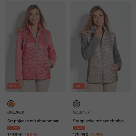
SALE
SALE
GOLDNER
GOLDNER
Steppjacke mit abnehmbarer
Steppjacke mit abnehmbarer
Kapuze
Kapuze
- 57%
- 57%
179,99€
76,99€
179,99€
76,99€