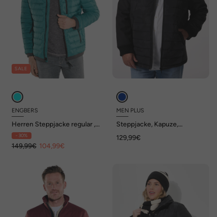
SALE
ENGBERS
MEN PLUS
Herren Steppjacke regular ,
Steppjacke, Kapuze,
Tuerkis
Zipptaschen, bis 8 XL
- 30%
129,99€
149,99€
104,99€