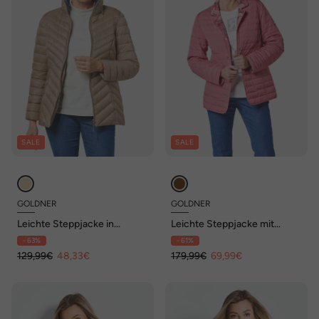
SALE
SALE
GOLDNER
GOLDNER
Leichte Steppjacke in
Leichte Steppjacke mit
knitterarmer Ware
Wendefunktion
- 63%
- 61%
129,99€
48,33€
179,99€
69,99€