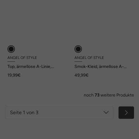
ANGEL OF STYLE
ANGEL OF STYLE
Top, ärmellose A-Linie,
Smok-Kleid, ärmellose A-
Glitzer-Schmetterling, Angel
Linie, Smok-Oberteil
19,99€
49,99€
of Style x MIAMODA
noch
73
weitere Produkte
Seite 1 von 3