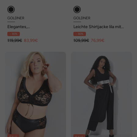
GOLDNER
GOLDNER
Elegantes,
Leichte Shirtjacke lila mit
semitransparentes Oberteil
Stretch
- 30%
- 30%
119,99€
83,99€
109,99€
76,99€