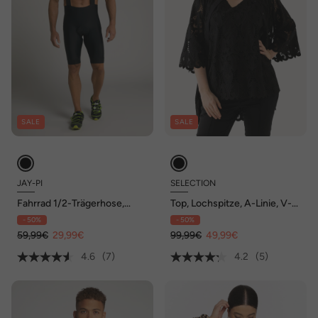
SALE
SALE
JAY-PI
SELECTION
Fahrrad 1/2-Trägerhose,
Top, Lochspitze, A-Linie, V-
Polsterung, eng anliegend
Ausschnitt, ärmellos
- 50%
- 50%
59,99€
29,99€
99,99€
49,99€
4.6
(7)
4.2
(5)