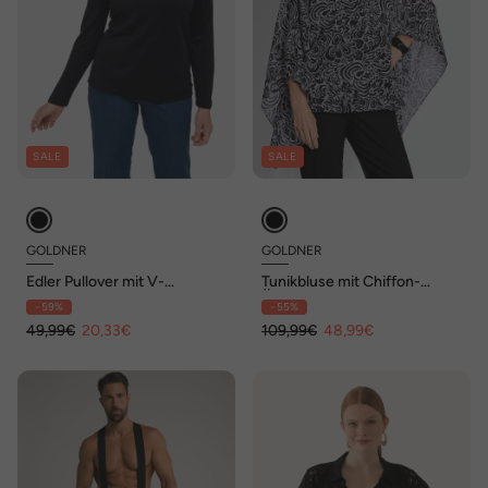
SALE
SALE
GOLDNER
GOLDNER
Edler Pullover mit V-
Tunikbluse mit Chiffon-
Ausschnitt
Überwurf, Print
- 59%
- 55%
49,99€
20,33€
109,99€
48,99€