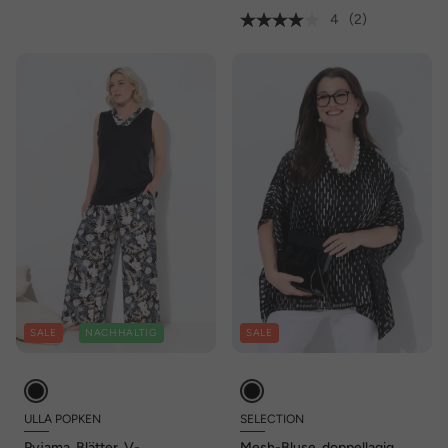
4
(2)
SALE
NACHHALTIG
SALE
ULLA POPKEN
SELECTION
Pyjama, Blätter, V-
Mesh-Bluse, doppellagig,