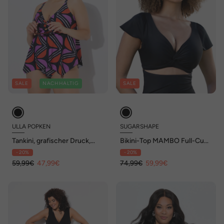
SALE
NACHHALTIG
SALE
ULLA POPKEN
SUGARSHAPE
Tankini, grafischer Druck,
Bikini-Top MAMBO Full-Cup-
Softcups, recycelt
Bikini
- 20%
- 20%
59,99€
47,99€
74,99€
59,99€