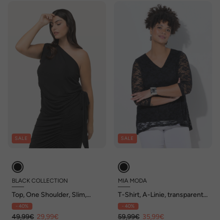
SALE
SALE
BLACK COLLECTION
MIA MODA
Top, One Shoulder, Slim,
T-Shirt, A-Linie, transparente
Bindeband, ärmellos
Spitze, blickdichtes Top
- 40%
- 40%
49,99€
29,99€
59,99€
35,99€