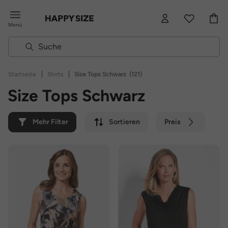
Menü
|
|
Startseite
Shirts
Size Tops Schwarz
(121)
Size Tops Schwarz
Mehr Filter
Sortieren
Preis
Farbe
Marke
Nachhaltig