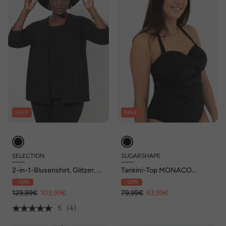
SALE
SALE
SELECTION
SUGARSHAPE
2-in-1-Blusenshirt, Glitzer, V-
Tankini-Top MONACO
Ausschnitt, 3/4-Arm
Tankini
- 20%
- 20%
129,99€
103,99€
79,99€
63,99€
5
(4)