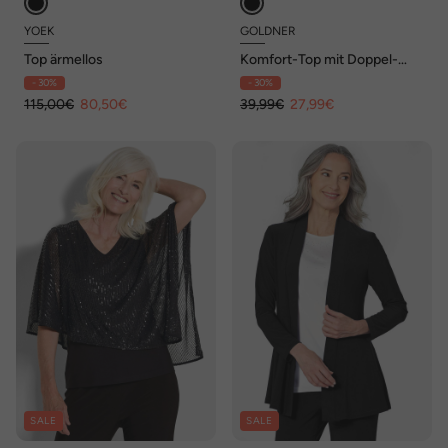
YOEK
GOLDNER
Top ärmellos
Komfort-Top mit Doppel-
Front
- 30%
- 30%
115,00€
80,50€
39,99€
27,99€
SALE
SALE