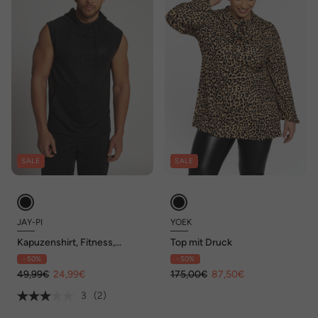
SALE
SALE
JAY-PI
YOEK
Kapuzenshirt, Fitness,
Top mit Druck
QuickDry
- 50%
- 50%
49,99€
24,99€
175,00€
87,50€
3
(2)