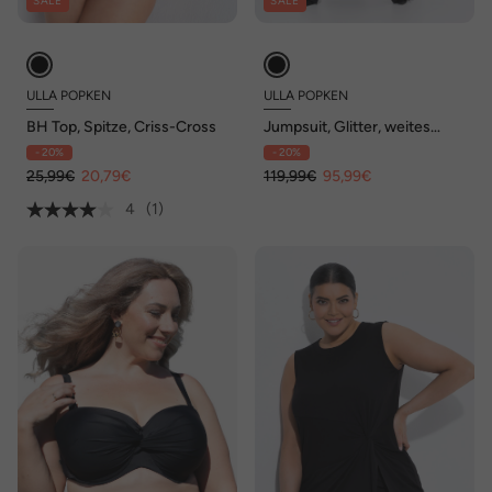
SALE
SALE
ULLA POPKEN
ULLA POPKEN
BH Top, Spitze, Criss-Cross
Jumpsuit, Glitter, weites
Bein, V-Ausschnitt, ärmellos
- 20%
- 20%
25,99€
20,79€
119,99€
95,99€
4
(1)