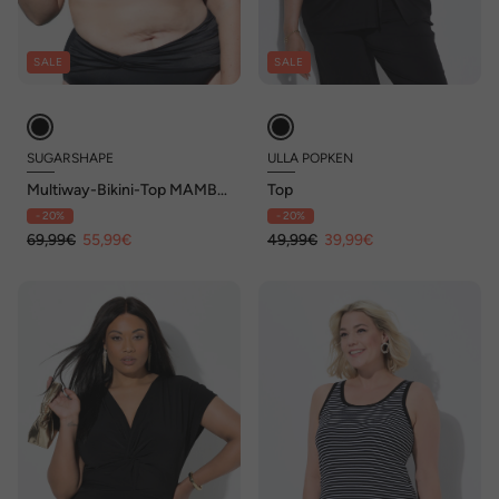
SALE
SALE
SUGARSHAPE
ULLA POPKEN
Multiway-Bikini-Top MAMBO
Top
Multiway-Bikini,Neckholder-
- 20%
- 20%
Bikini,Trägerloser Bikini
69,99€
55,99€
49,99€
39,99€