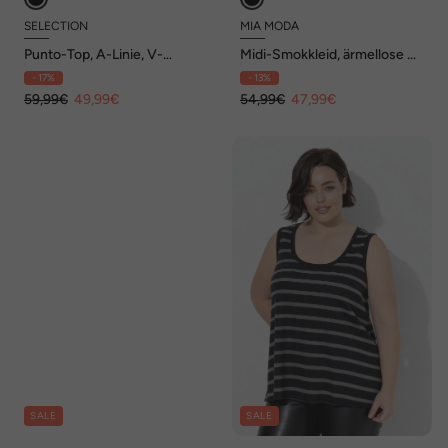
SELECTION
MIA MODA
Punto-Top, A-Linie, V-
Midi-Smokkleid, ärmellose A-
Ausschnitt, ärmellos
Linie, Blumenmuster
- 17%
- 13%
59,99€
49,99€
54,99€
47,99€
SALE
SALE