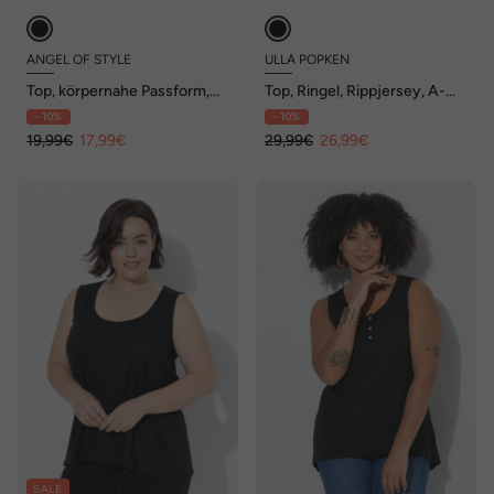
ANGEL OF STYLE
ULLA POPKEN
Top, körpernahe Passform,
Top, Ringel, Rippjersey, A-
Fransenkanten
Linie, Rundhals, ärmellos
- 10%
- 10%
19,99€
17,99€
29,99€
26,99€
SALE