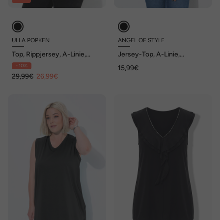
ULLA POPKEN
ANGEL OF STYLE
Top, Rippjersey, A-Linie,
Jersey-Top, A-Linie,
Rundhals, ärmellos
Flammjersey, Knopfleiste
- 10%
15,99€
29,99€
26,99€