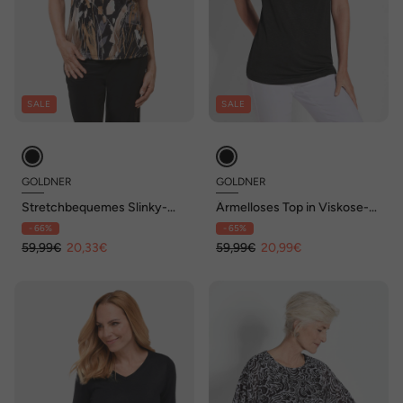
SALE
SALE
GOLDNER
GOLDNER
Stretchbequemes Slinky-
Ärmelloses Top in Viskose-
Top mit aufregendem Druck
Jersey
- 66%
- 65%
59,99€
20,33€
59,99€
20,99€