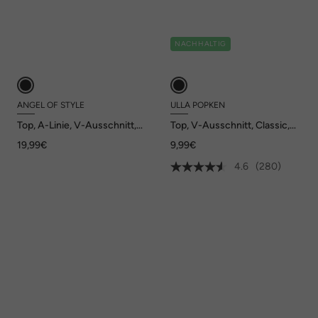
NACHHALTIG
ANGEL OF STYLE
ULLA POPKEN
Top, A-Linie, V-Ausschnitt,
Top, V-Ausschnitt, Classic,
Seitenschlitze, Angel of
ärmellos
19,99€
9,99€
Style x MIAMODA
4.6
(280)