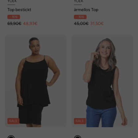
YOEK
YOEK
Top bestickt
ärmellos Top
- 30%
- 30%
69,90€
48,93€
45,00€
31,50€
SALE
SALE