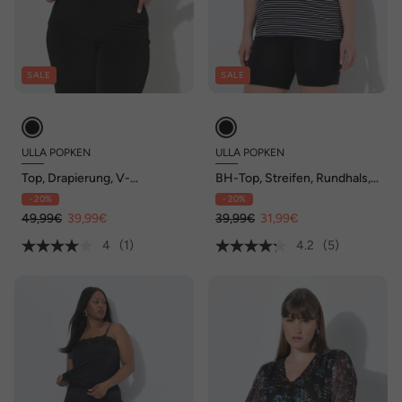
SALE
SALE
ULLA POPKEN
ULLA POPKEN
Top, Drapierung, V-
BH-Top, Streifen, Rundhals,
Ausschnitt, ärmellos
ärmellos, eingearbeiteter BH
- 20%
- 20%
49,99€
39,99€
39,99€
31,99€
4
(1)
4.2
(5)