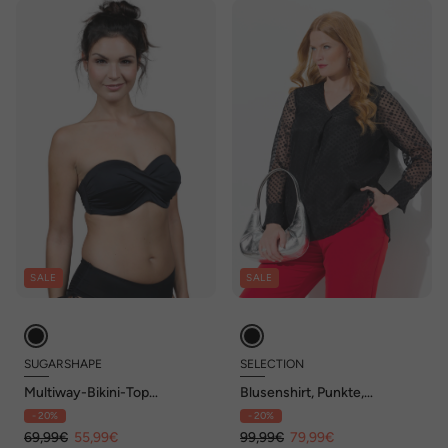
SALE
SALE
SUGARSHAPE
SELECTION
Multiway-Bikini-Top
Blusenshirt, Punkte,
MONACO Multiway-
doppellagig, V-Ausschnitt,
- 20%
- 20%
Bikini,Trägerloser
Langarm
Bikini,Neckholder-Bikini
69,99€
55,99€
99,99€
79,99€