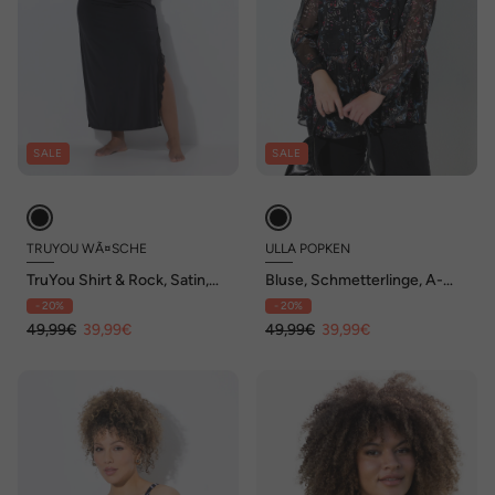
SALE
SALE
TRUYOU WÃ¤SCHE
ULLA POPKEN
TruYou Shirt & Rock, Satin,
Bluse, Schmetterlinge, A-
Spitze, Spaghettiträger
Linie, V-Ausschnitt, Langarm
- 20%
- 20%
49,99€
39,99€
49,99€
39,99€