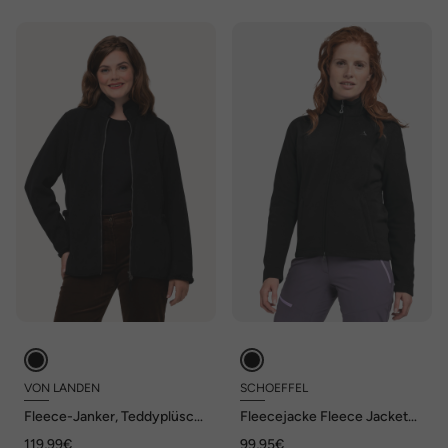
VON LANDEN
SCHOEFFEL
Fleece-Janker, Teddyplüsch,
Fleecejacke Fleece Jacket
Stickerei, Stehkragen
Leona3
119,99€
99,95€