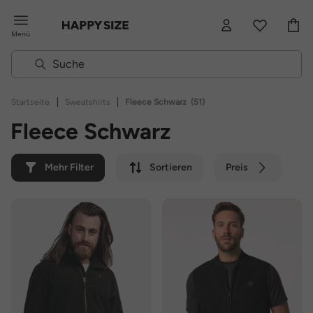
Menü
|
|
Startseite
Sweatshirts
Fleece Schwarz
(51)
Fleece Schwarz
Mehr Filter
Sortieren
Preis
Farbe
Marke
Nachhaltig