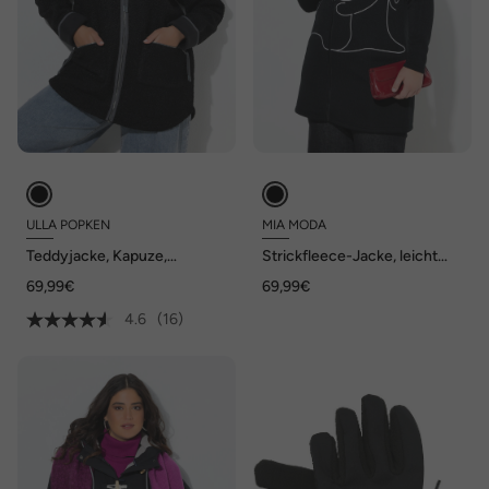
ULLA POPKEN
MIA MODA
Teddyjacke, Kapuze,
Strickfleece-Jacke, leicht
Zipptaschen, Fleecefutter
tailliert, Lady-Print
69,99€
69,99€
4.6
(16)