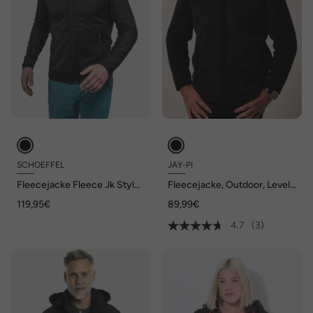
SCHOEFFEL
JAY-PI
Fleecejacke Fleece Jk Style
Fleecejacke, Outdoor, Level
Cascata MNS
4 Fleece, Stehkragen, bis 7
119,95€
89,99€
XL
4.7
(3)