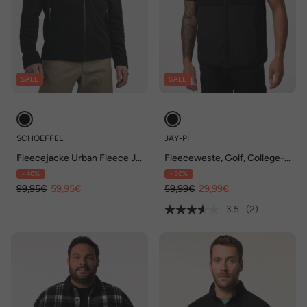
SALE
SALE
SCHOEFFEL
JAY-PI
Fleecejacke Urban Fleece Jk
Fleeceweste, Golf, College-
Style Karif MNS
Kragen, bis 7 XL
- 40%
- 50%
99,95€
59,95€
59,99€
29,99€
3.5
(2)