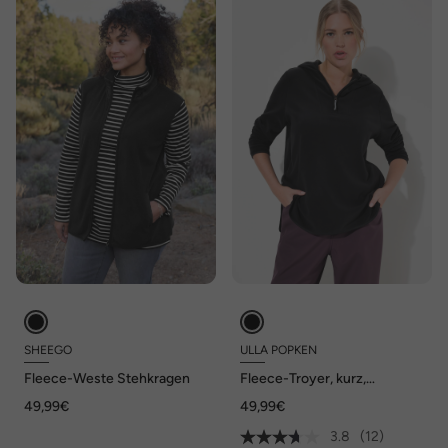
SHEEGO
ULLA POPKEN
Fleece-Weste Stehkragen
Fleece-Troyer, kurz,
Oversized, Kapuze, Langarm,
49,99€
49,99€
recycelt
3.8
(12)