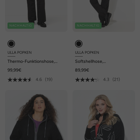
NACHHALTIG
NACHHALTIG
ULLA POPKEN
ULLA POPKEN
Thermo-Funktionshose,
Softshellhose,
wasserdicht, Fleecefutter,
wasserabweisend, Formknie,
99,99€
89,99€
recycelt
Fleecefutter
4.6
(19)
4.3
(21)