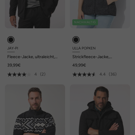
NACHHALTIG
JAY-PI
ULLA POPKEN
Fleece-Jacke, ultraleicht,
Strickfleece-Jacke,
Kapuze, bis 7 XL
Stehkragen, Zipptaschen
39,99€
49,99€
4
(2)
4.4
(36)