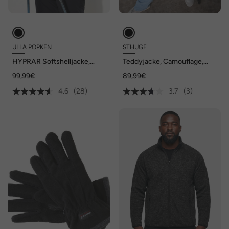
ULLA POPKEN
STHUGE
HYPRAR Softshelljacke,
Teddyjacke, Camouflage,
wasserabweisend, Stretch,
Stehkragen, bis 8 XL
99,99€
89,99€
Reflektor
4.6
(28)
3.7
(3)