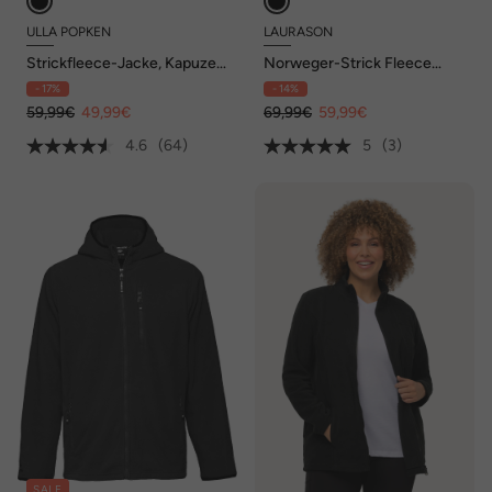
ULLA POPKEN
LAURASON
Strickfleece-Jacke, Kapuze,
Norweger-Strick Fleece
Reißverschlusstaschen
Kleid, Langarm, Stehkragen
- 17%
- 14%
59,99€
49,99€
69,99€
59,99€
4.6
(64)
5
(3)
SALE