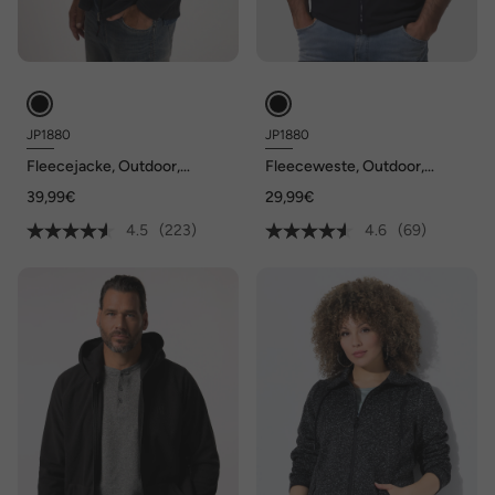
JP1880
JP1880
Fleecejacke, Outdoor,
Fleeceweste, Outdoor,
Stehkragen, Zipp-Pockets,
Stehkragen, bis 8 XL
39,99€
29,99€
bis 10 XL
4.5
(223)
4.6
(69)