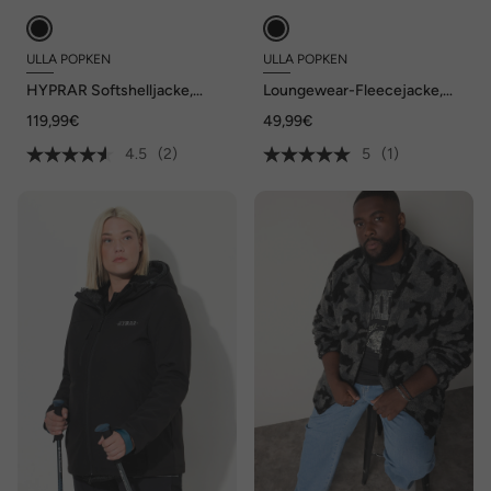
ULLA POPKEN
ULLA POPKEN
HYPRAR Softshelljacke,
Loungewear-Fleecejacke,
wasserabweisend, Kapuze,
Leomuster, Stehkragen
119,99€
49,99€
Saumschlitz
4.5
(2)
5
(1)