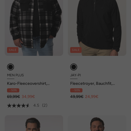
SALE
SALE
MEN PLUS
JAY-PI
Karo-Fleeceovershirt,
Fleecetroyer, Bauchfit,
Langarm, Kentkragen, bis 8
Outdoor, Zippkragen, bis 7 XL
- 50%
- 50%
XL
69,99€
34,99€
49,99€
24,99€
4.5
(2)