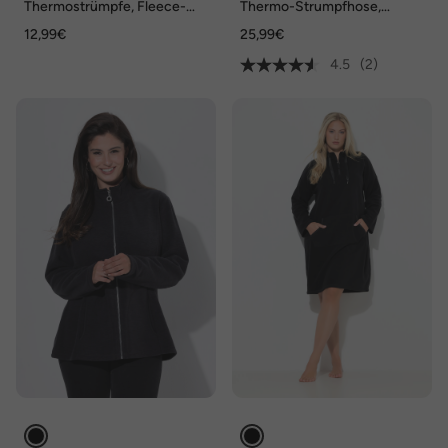
Thermostrümpfe, Fleece-
Thermo-Strumpfhose,
Innenseite, weiches
Fleece-Innenseite, breiter
12,99€
25,99€
Bündchen
Bund
4.5
(2)