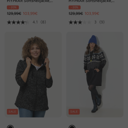
HYPRAR Softshelljacke,
HYPRAR Softshelljacke,
wasserabweisend, Kapuze
wasserabweisend, 2-Wege-
- 20%
- 20%
Zipper
129,99€
103,99€
129,99€
103,99€
4.1
(8)
3
(9)
SALE
SALE