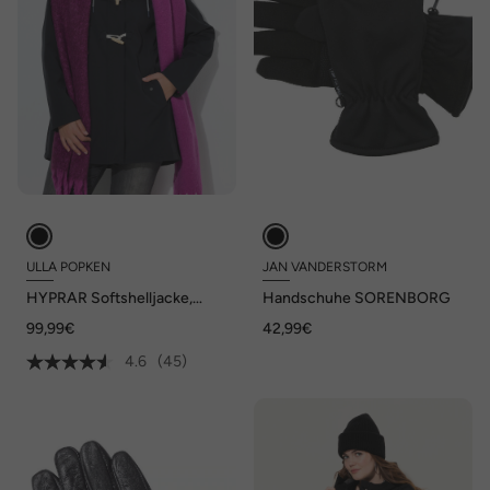
ULLA POPKEN
JAN VANDERSTORM
HYPRAR Softshelljacke,
Handschuhe SORENBORG
wasserabweisend,
99,99€
42,99€
Knebelknöpfe
4.6
(45)