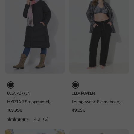
ULLA POPKEN
ULLA POPKEN
HYPRAR Steppmantel,
Loungewear-Fleecehose,
wasserabweisend,
Leomuster, Elastikbund
169,99€
49,99€
Seitenzipper
4.3
(6)