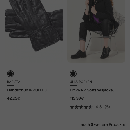
BABISTA
ULLA POPKEN
Handschuh IPPOLITO
HYPRAR Softshelljacke,
wasserabweisend,
42,99€
119,99€
Reißverschluss, Kapuze
4.8
(5)
noch
3
weitere Produkte