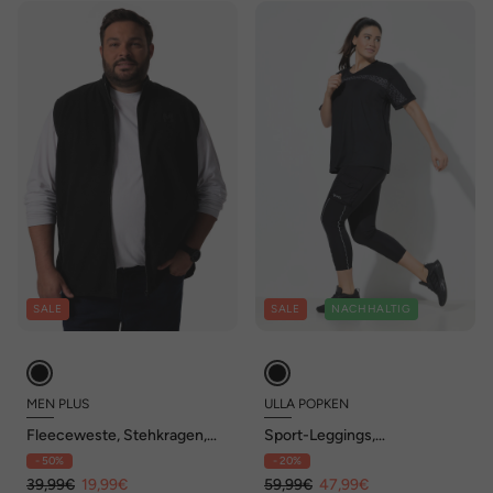
SALE
SALE
NACHHALTIG
MEN PLUS
ULLA POPKEN
Fleeceweste, Stehkragen,
Sport-Leggings,
bis 8 XL
Cargotaschen, Powerstretch,
- 50%
- 20%
Reflektor
39,99€
19,99€
59,99€
47,99€