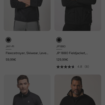
JAY-PI
JP1880
Fleecetroyer, Skiwear, Level
JP 1880 Fieldjacket,
1 ultralight Fleece, bis 7 XL
Outdoor, windabweisend,
59,99€
129,99€
Kapuze, bis 8 XL
4.8
(8)