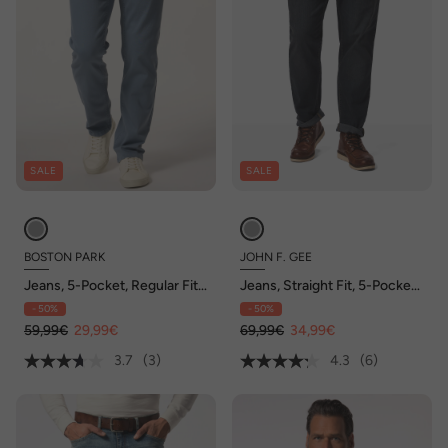
SALE
SALE
BOSTON PARK
JOHN F. GEE
Jeans, 5-Pocket, Regular Fit,
Jeans, Straight Fit, 5-Pocket,
Dehnbund, bis 72
bis Gr. 72/36
- 50%
- 50%
59,99€
29,99€
69,99€
34,99€
3.7
(3)
4.3
(6)