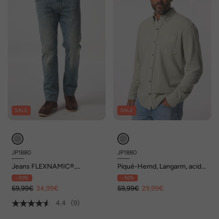
SALE
SALE
JP1880
JP1880
Jeans FLEXNAMIC®,
Piqué-Hemd, Langarm, acid
Bauchfit, Denim, Straight Fit,
washed, Kentkragen, Modern
- 50%
- 50%
5-Pocket, bis Gr. 36/72
Fit, bis 8 XL
69,99€
34,99€
59,99€
29,99€
4.4
(9)