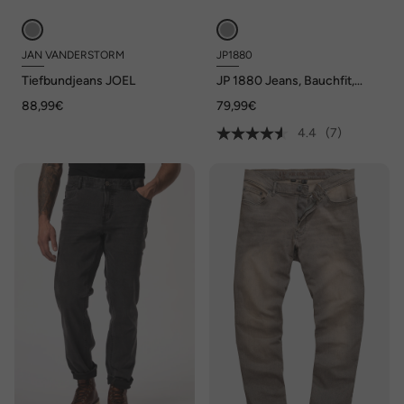
JAN VANDERSTORM
JP1880
Tiefbundjeans JOEL
JP 1880 Jeans, Bauchfit,
FLEXNAMIC®, Denim,
88,99€
79,99€
Regular Fit, 5-Pocket, bis Gr.
36/72
4.4
(7)