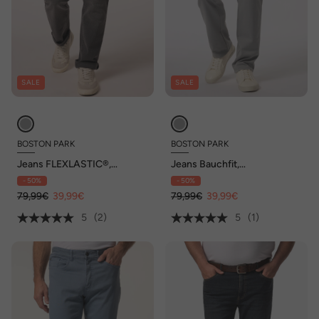
SALE
SALE
BOSTON PARK
BOSTON PARK
Jeans FLEXLASTIC®,
Jeans Bauchfit,
Bauchfit, Regular Fit, 5-
FLEXLASTIC®, Regular Fit, 5-
- 50%
- 50%
Pocket, bis 72/36
Pocket, bis 8 XL
79,99€
39,99€
79,99€
39,99€
5
(2)
5
(1)