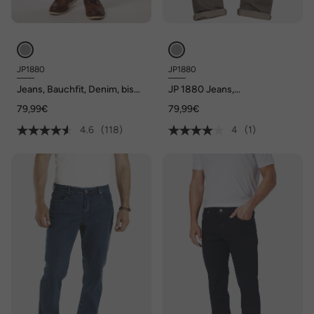
JP1880
JP1880
Jeans, Bauchfit, Denim, bis
JP 1880 Jeans,
Gr. 70/35
FLEXNAMIC®, Straight Fit,
79,99€
79,99€
bis Gr. 72
4.6
(118)
4
(1)