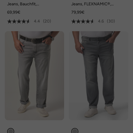
Jeans, Bauchfit,
Jeans, FLEXNAMIC®,
FLEXNAMIC®, Denim,
Kontrast Stitching, 5-Pocket,
69,99€
79,99€
Regular Fit, 5-Pocket, bis Gr.
Straight Fit
36/72
4.4
(20)
4.6
(30)