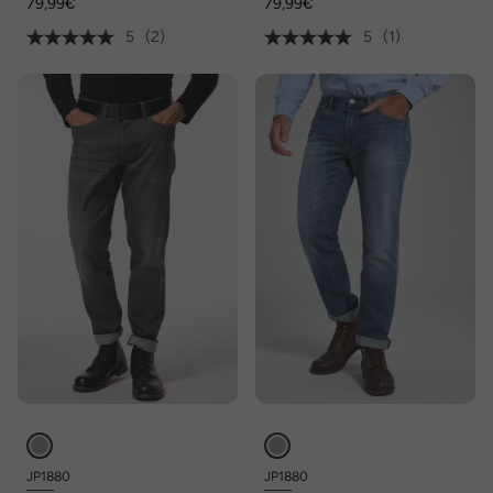
79,99€
79,99€
bis 72
5
(2)
5
(1)
JP1880
JP1880