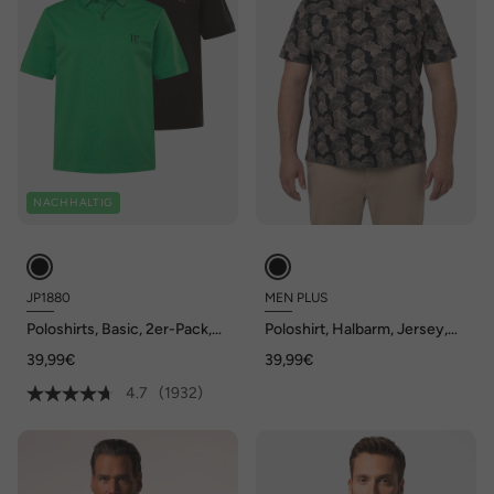
NACHHALTIG
JP1880
MEN PLUS
Poloshirts, Basic, 2er-Pack,
Poloshirt, Halbarm, Jersey,
Piqué, gekämmte Baumwolle,
Alloverprint, bis 8 XL
39,99€
39,99€
bis 8 XL
4.7
(1932)