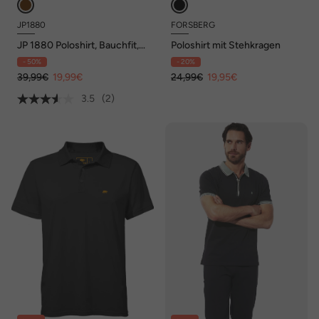
JP1880
FORSBERG
JP 1880 Poloshirt, Bauchfit,
Poloshirt mit Stehkragen
Halbarm, Piqué, Alloverprint,
- 50%
- 20%
XXL bis 8 XL
39,99€
19,99€
24,99€
19,95€
3.5
(2)