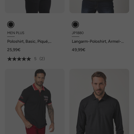
MEN PLUS
JP1880
Poloshirt, Basic, Piqué,
Langarm-Poloshirt, Ärmel-
Langarm, bis 8 XL
Badge, bis 8 XL
25,99€
49,99€
5
(2)