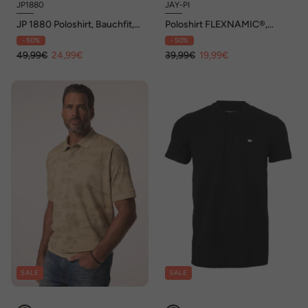
JP1880
JAY-PI
JP 1880 Poloshirt, Bauchfit,
Poloshirt FLEXNAMIC®,
Langarm, Piqué, XXL bis 8 XL
Fußball, Funktions-Jersey,
- 50%
- 50%
Polokragen, Halbarm
49,99€
24,99€
39,99€
19,99€
SALE
SALE