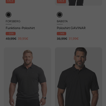
SALE
SALE
FORSBERG
BABISTA
Funktions-Poloshirt
Poloshirt GAVINAR
- 20%
- 14%
49,99€
39,95€
36,99€
31,99€