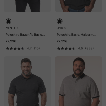
MEN PLUS
JP1880
Poloshirt, Bauchfit, Basic,
Poloshirt, Basic, Halbarm,
Piqué, Halbarm, XL bis 10 XL
Piqué, L bis 10XL
22,99€
22,99€
4.7
(16)
4.6
(838)