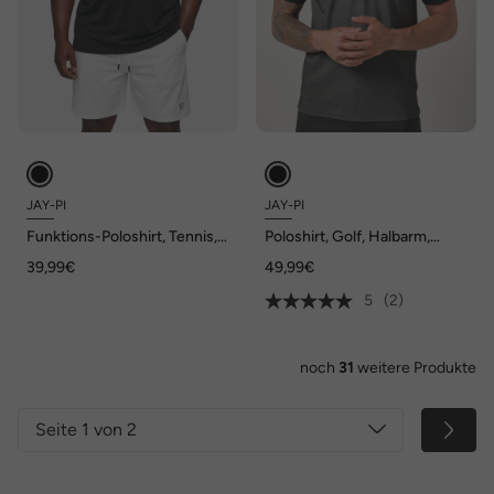
JAY-PI
JAY-PI
Funktions-Poloshirt, Tennis,
Poloshirt, Golf, Halbarm,
Halbarm, QuickDry, bis 7 XL
QuickDry, TwoTone, bis 7 XL
39,99€
49,99€
5
(2)
noch
31
weitere Produkte
Seite 1 von 2