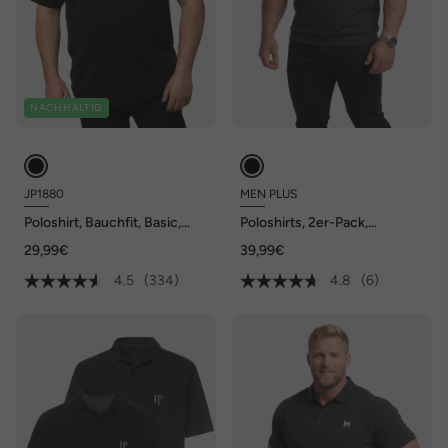
NACHHALTIG
JP1880
MEN PLUS
Poloshirt, Bauchfit, Basic,
Poloshirts, 2er-Pack,
Halbarm, Piqué, XXL bis 10XL
Bauchfit, Basic, Piqué,
29,99€
39,99€
Halbarm, bis 10 XL
4.5
(334)
4.8
(6)