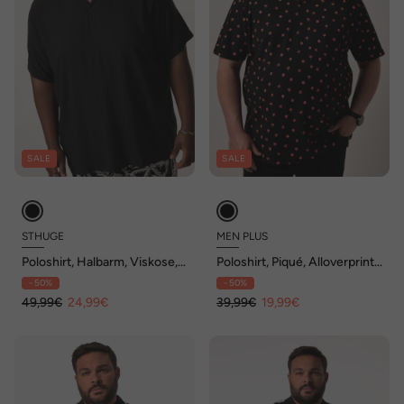
SALE
SALE
STHUGE
MEN PLUS
Poloshirt, Halbarm, Viskose,
Poloshirt, Piqué, Alloverprint,
bis 8 XL
Halbarm, bis 8 XL
- 50%
- 50%
49,99€
24,99€
39,99€
19,99€