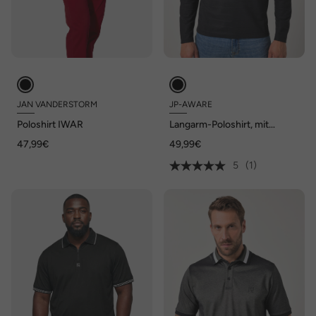
JAN VANDERSTORM
JP-AWARE
Poloshirt IWAR
Langarm-Poloshirt, mit
Biobaumwolle, OCS-
47,99€
49,99€
zertifiziert, bis 8 XL
5
(1)