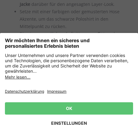
Jacke
darüber für den angesagten Layer-Look.
Setze mit einer farbigen oder gemusterten Hose
Akzente, um das schwarze Poloshirt in den
Mittelpunkt zu rücken.
Für einen sportlichen Auftritt passen
Cap
und
Turnschuhe
perfekt dazu.
Wähle einen Ledergürtel und klassische Schuhe,
wenn Du das Poloshirt ins Büro oder zu einem
Anlass tragen möchtest.
Dank der neutralen Farbe kannst Du nach Lust und
Laune kombinieren – das Shirt macht alles mit.
Welche Schuhe passen zu Poloshirts?
Newsletter
Auch bei den Schuhen bist Du flexibel. Ein paar
Jetzt
anmelden
und 15%
Inspirationen:
Rabatt sichern! 👈
Zur Anmeldung
Sneaker
: Zeitlos und bequem, ideal für den Alltag
Loafer
oder
Slipper
: Für einen eleganteren Touch