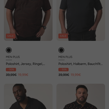
SALE
SALE
MEN PLUS
MEN PLUS
Poloshirt, Jersey, Ringel,
Poloshirt, Halbarm, Bauchfit,
Halbarm, bis 8 XL
Vintage Look, bis 8 XL
- 50%
- 50%
39,99€
19,99€
39,99€
19,99€