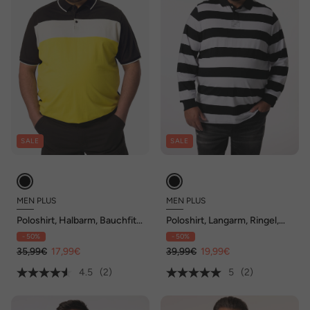
SALE
SALE
MEN PLUS
MEN PLUS
Poloshirt, Halbarm, Bauchfit,
Poloshirt, Langarm, Ringel,
Colorblocking, bis 84/86
Rückendruck, bis 8 XL
- 50%
- 50%
35,99€
17,99€
39,99€
19,99€
4.5
(2)
5
(2)