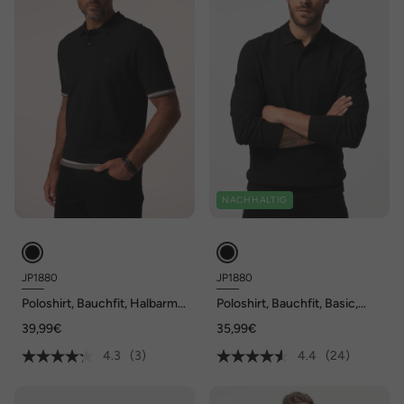
NACHHALTIG
JP1880
JP1880
Poloshirt, Bauchfit, Halbarm,
Poloshirt, Bauchfit, Basic,
bis 8 XL
Langarm, Piqué, XXL bis 8 XL
39,99€
35,99€
4.3
(3)
4.4
(24)