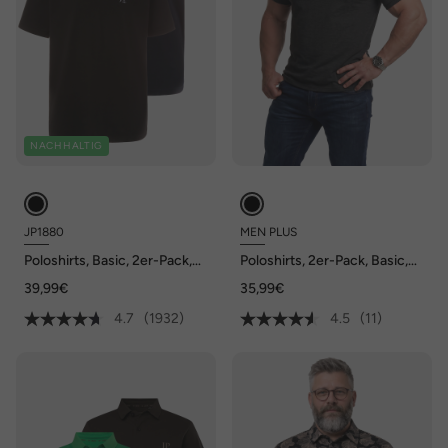
NACHHALTIG
JP1880
MEN PLUS
Poloshirts, Basic, 2er-Pack,
Poloshirts, 2er-Pack, Basic,
Piqué, gekämmte Baumwolle,
Piqué, Halbarm, bis 8 XL
39,99€
35,99€
bis 8 XL
4.7
(1932)
4.5
(11)