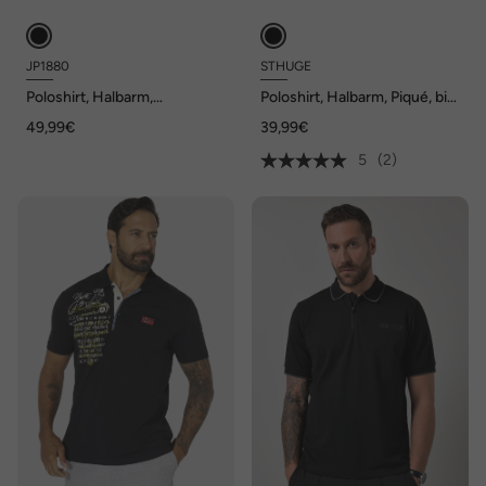
JP1880
STHUGE
Poloshirt, Halbarm,
Poloshirt, Halbarm, Piqué, bis
Strukturjersey, florales
8 XL
49,99€
39,99€
Muster, bis 8 XL
5
(2)