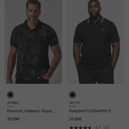
JP1880
JAY-PI
Poloshirt, Halbarm, Piqué,
Poloshirt FLEXNAMIC®,
Alloverdruck, bis 8 XL
Outdoor, Halbarm, bis 7 XL
39,99€
39,99€
4.7
(3)