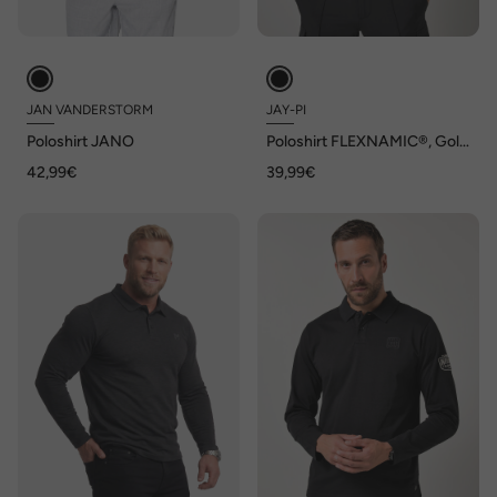
JAN VANDERSTORM
JAY-PI
Poloshirt JANO
Poloshirt FLEXNAMIC®, Golf,
Piqué, Halbarm, Zipper, bis 7
42,99€
39,99€
XL