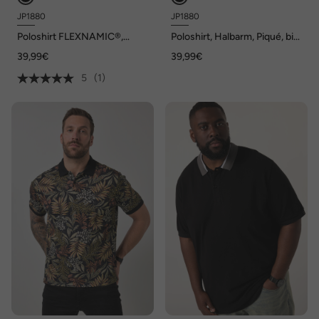
JP1880
JP1880
Poloshirt FLEXNAMIC®,
Poloshirt, Halbarm, Piqué, bis
Bauchfit, Halbarm, XXL-8 XL
8 XL
39,99€
39,99€
5
(1)