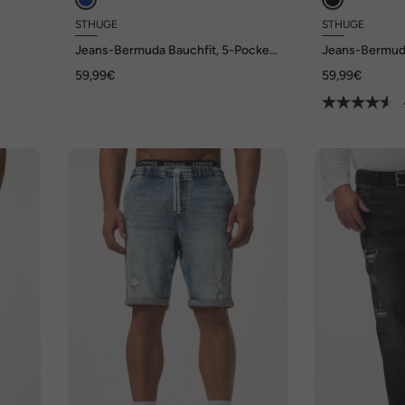
STHUGE
STHUGE
Jeans-Bermuda Bauchfit, 5-Pocket,
Jeans-Bermud
tage
Baggy Fit, bis Gr. 72
Denim, destroy
59,99€
59,99€
s Gr.