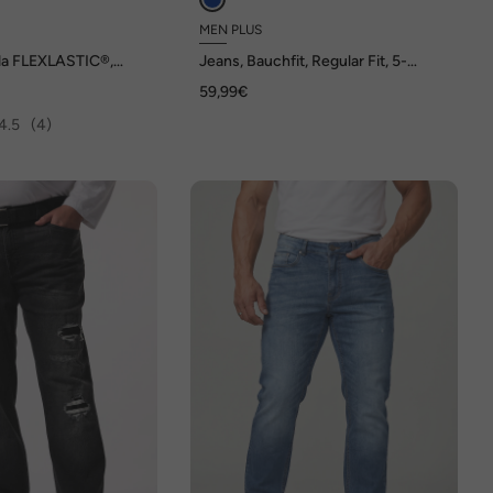
MEN PLUS
a FLEXLASTIC®,
Jeans, Bauchfit, Regular Fit, 5-
ed, bis 8 XL
Pocket, Destroys, bis Gr. 72
59,99€
4.5
(4)