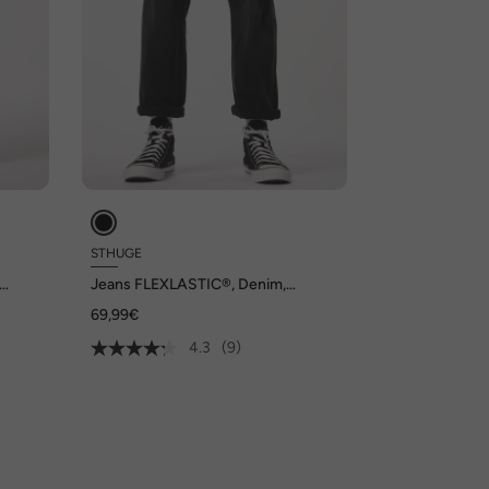
STHUGE
Jeans FLEXLASTIC®, Denim,
Destroyed Look, Vintage, bis 8 XL
69,99€
4.3
(9)