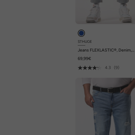
STHUGE
Jeans FLEXLASTIC®, Denim,
Destroyed Look, Vintage, bis 
69,99€
4.3
(9)