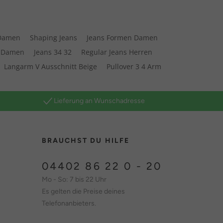
 Damen
Shaping Jeans
Jeans Formen Damen
s Damen
Jeans 34 32
Regular Jeans Herren
Langarm V Ausschnitt Beige
Pullover 3 4 Arm
Lieferung an Wunschadresse
BRAUCHST DU HILFE
04402 86 22 0 - 20
Mo - So: 7 bis 22 Uhr
Es gelten die Preise deines
Telefonanbieters.