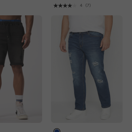
4
(7)