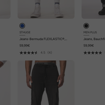
STHUGE
MEN PLUS
Jeans-Bermuda FLEXLASTIC®,
Jeans, Bauchfit
8 XL
Denim, destroyed, bis 8 XL
Pocket, Destro
59,99€
59,99€
4.5
(4)