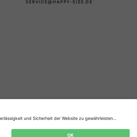
SERVICE@HAPPY-SIZE.DE
Newsletter
Jetzt
anmelden
und 15%
Rabatt sichern! 👈
Zur Anmeldung