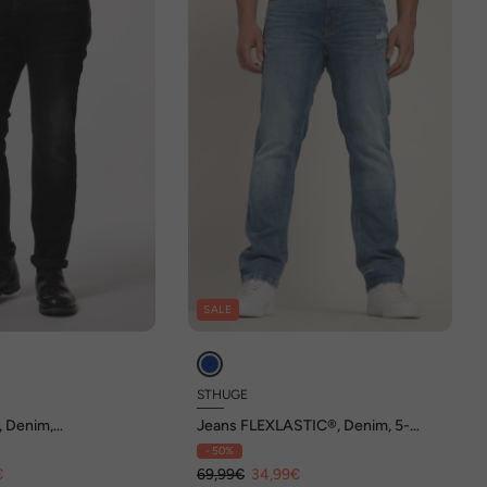
SALE
STHUGE
, Denim,
Jeans FLEXLASTIC®, Denim, 5-
estroyed, Straight
Pocket, destroyed, Straight Fit, bis
- 50%
bis Gr. 36/72
Gr. 70/35
€
69,99€
34,99€