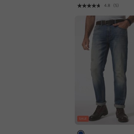
4.8
(5)
SALE