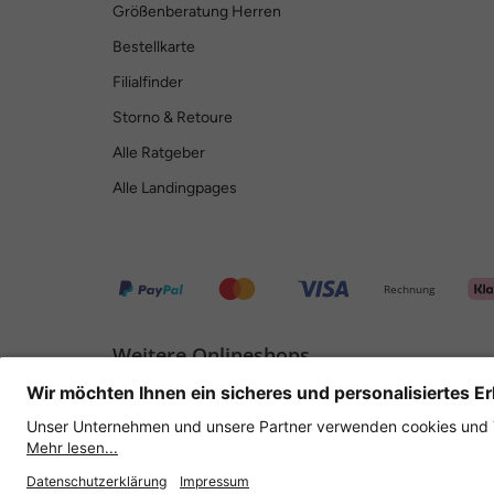
Größenberatung Herren
Bestellkarte
Filialfinder
Storno & Retoure
Alle Ratgeber
Alle Landingpages
Rechnung
Weitere Onlineshops
Deutschland