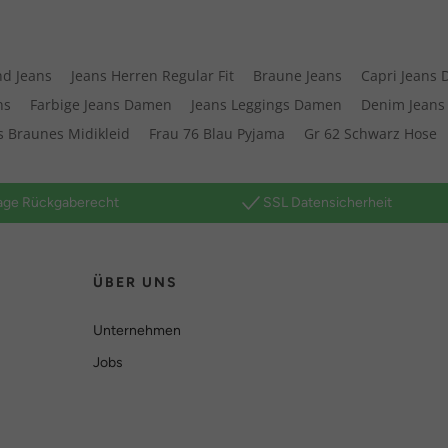
nd Jeans
Jeans Herren Regular Fit
Braune Jeans
Capri Jeans
ns
Farbige Jeans Damen
Jeans Leggings Damen
Denim Jean
s Braunes Midikleid
Frau 76 Blau Pyjama
Gr 62 Schwarz Hose
age Rückgaberecht
SSL Datensicherheit
ÜBER UNS
Unternehmen
Jobs