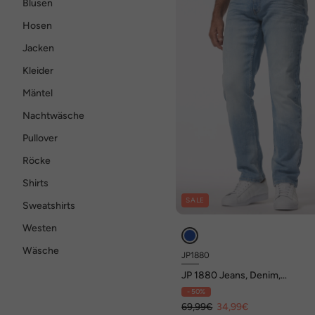
Blusen
Hosen
Jacken
Kleider
Mäntel
Nachtwäsche
Pullover
Röcke
Shirts
SALE
Sweatshirts
Westen
Wäsche
JP1880
JP 1880 Jeans, Denim,
FLEXNAMIC®, destroyed, Vin
- 50%
Look, Straight Fit, 5-Pocket, bi
72
69,99€
34,99€