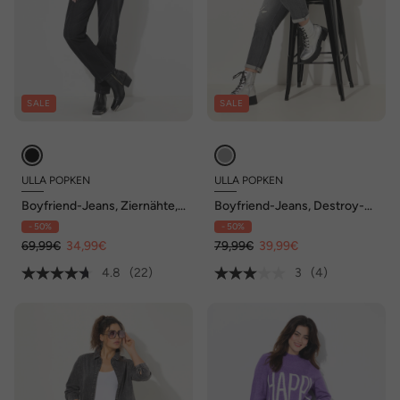
SALE
SALE
ULLA POPKEN
ULLA POPKEN
Boyfriend-Jeans, Ziernähte,
Boyfriend-Jeans, Destroy-
weites Bein, 4-Pocket-
Effekte, Stretch, 5-Pocket-
- 50%
- 50%
Schnitt
Schnitt
69,99€
34,99€
79,99€
39,99€
4.8
(22)
3
(4)