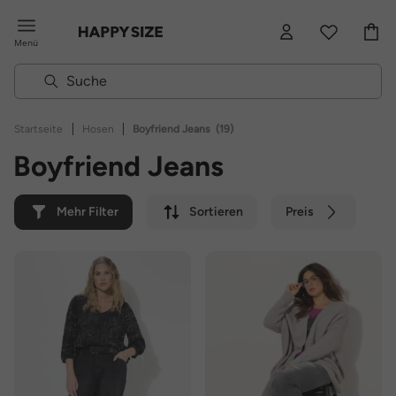
Menü
|
|
Startseite
Hosen
Boyfriend Jeans
(19)
Boyfriend Jeans
Mehr Filter
Sortieren
Preis
Farbe
Marke
Nachhaltig