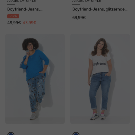
ANGEL OF STYLE
ANGEL OF STYLE
Boyfriend-Jeans,
Boyfriend-Jeans, glitzernder
Stretchdenim, glänzender
Totenkopf, 5-Pocket
- 12%
69,99€
Leo-Druck
49,99€
43,99€