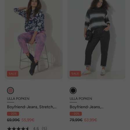
SALE
SALE
ULLA POPKEN
ULLA POPKEN
Boyfriend-Jeans, Stretch,
Boyfriend-Jeans,
weites Bein, 5-Pocket-
Buchstaben, 5-Pocket-Hose
- 20%
- 20%
Schnitt
69,99€
55,99€
79,99€
63,99€
4.6
(5)