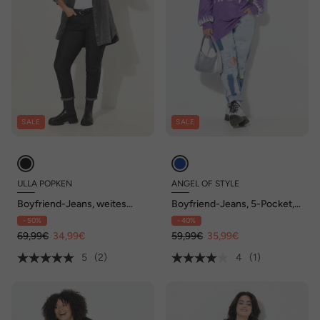
SALE
SALE
ULLA POPKEN
ANGEL OF STYLE
Boyfriend-Jeans, weites
Boyfriend-Jeans, 5-Pocket,
Bein, Denim-Streifen,
bleached, destroyed
- 50%
- 40%
Vintage
69,99€
34,99€
59,99€
35,99€
5
(2)
4
(1)