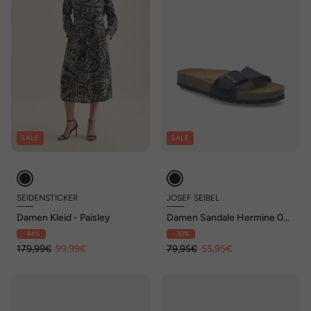
SALE
SALE
SEIDENSTICKER
JOSEF SEIBEL
Damen Kleid - Paisley
Damen Sandale Hermine 03,
schwarz
- 44%
- 30%
179,99€
99,99€
79,95€
55,95€