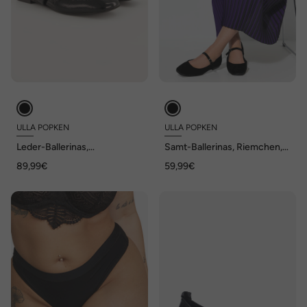
ULLA POPKEN
ULLA POPKEN
Leder-Ballerinas,
Samt-Ballerinas, Riemchen,
Schmuckkugeln, Nappaleder,
Blockabsatz, Weite H
89,99€
59,99€
Weite H