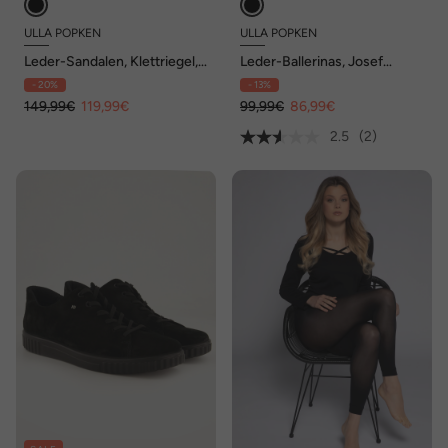
ULLA POPKEN
ULLA POPKEN
Leder-Sandalen, Klettriegel,
Leder-Ballerinas, Josef
Weite H
Seibel, Komfortweite G
- 20%
- 13%
149,99€
119,99€
99,99€
86,99€
2.5
(2)