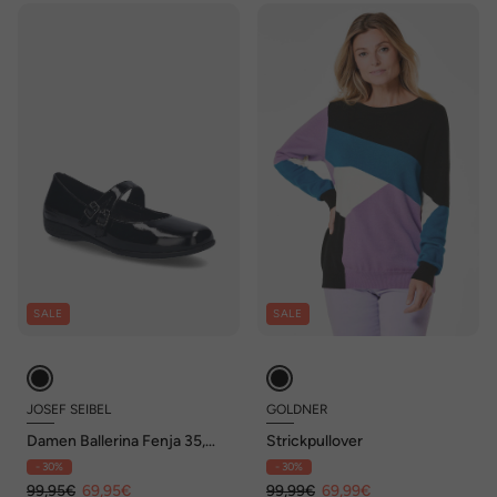
SALE
SALE
JOSEF SEIBEL
GOLDNER
Damen Ballerina Fenja 35,
Strickpullover
black-black
- 30%
- 30%
99,95€
69,95€
99,99€
69,99€