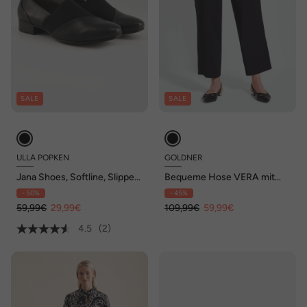
SALE
SALE
ULLA POPKEN
GOLDNER
Jana Shoes, Softline, Slipper,
Bequeme Hose VERA mit
Lederoptik, vegan
sportlichem Look
- 50%
- 45%
59,99€
29,99€
109,99€
59,99€
4.5
(2)