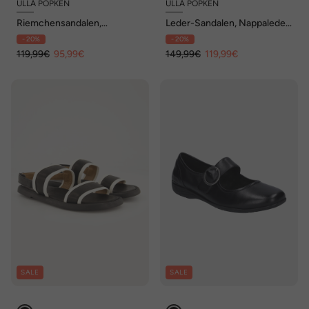
ULLA POPKEN
ULLA POPKEN
Riemchensandalen,
Leder-Sandalen, Nappaleder,
Ziernieten, Weite H
Fesselriemen, Weite H
- 20%
- 20%
119,99€
95,99€
149,99€
119,99€
SALE
SALE