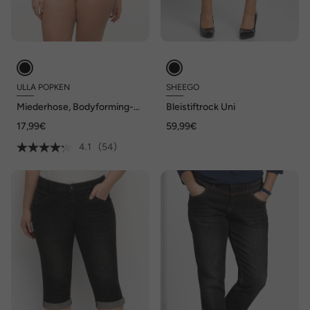
ULLA POPKEN
SHEEGO
Miederhose, Bodyforming-
Bleistiftrock Uni
Einsatz, High Waist,
17,99€
59,99€
Shapewear
4.1
(54)