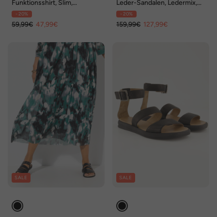
Funktionsshirt, Slim,
Leder-Sandalen, Ledermix,
Stehkragen, Zipper, Langarm
Weite H
- 20%
- 20%
59,99€
47,99€
159,99€
127,99€
SALE
SALE