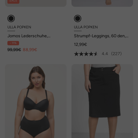
SALE
ULLA POPKEN
ULLA POPKEN
Jomos Lederschuhe,
Strumpf-Leggings, 60 den,
Supersoft, Wechselfußbett,
flache Nähte
- 11%
12,99€
Weite H
99,99€
88,99€
4.4
(227)