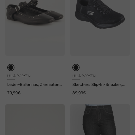
ULLA POPKEN
ULLA POPKEN
Leder-Ballerinas, Ziernieten,
Skechers Slip-In-Sneaker,
Weite H
Memory Foam,
79,99€
89,99€
Komfortweite, vegan