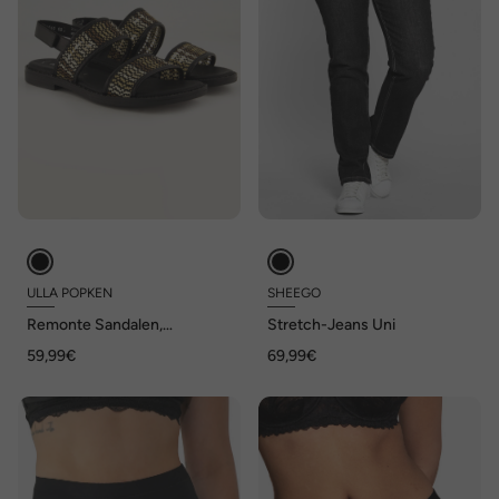
ULLA POPKEN
SHEEGO
Remonte Sandalen,
Stretch-Jeans Uni
Klettriegel, vegan, Weite F
59,99€
69,99€
1/2