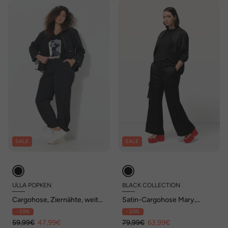
SALE
SALE
ULLA POPKEN
BLACK COLLECTION
Cargohose, Ziernähte, weites
Satin-Cargohose Mary,
Bein, Elastiksaum
weites, gerades Bein,
- 20%
- 20%
Elastikbund
59,99€
47,99€
79,99€
63,99€