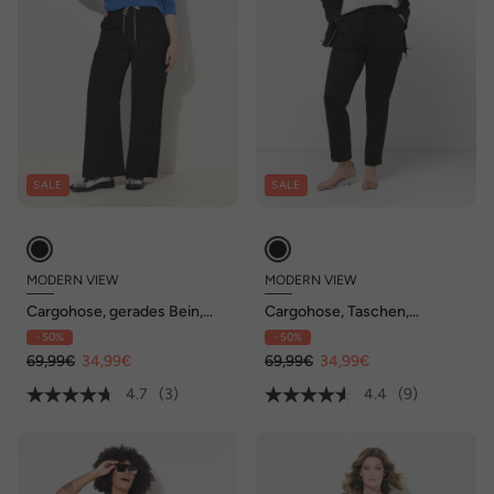
SALE
SALE
MODERN VIEW
MODERN VIEW
Cargohose, gerades Bein,
Cargohose, Taschen,
Elastikbund, Cargotaschen
Elastikbund, Saumschlitze
- 50%
- 50%
69,99€
34,99€
69,99€
34,99€
4.7
(3)
4.4
(9)