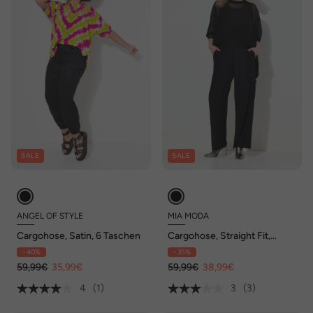
SALE
SALE
ANGEL OF STYLE
MIA MODA
Cargohose, Satin, 6 Taschen
Cargohose, Straight Fit,
Glitzereffekt
- 40%
- 35%
59,99€
35,99€
59,99€
38,99€
4
(1)
3
(3)