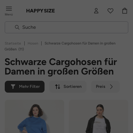
Menü
|
|
Startseite
Hosen
Schwarze Cargohosen für Damen in großen
Größen
(11)
Schwarze Cargohosen für
Damen in großen Größen
Mehr Filter
Sortieren
Preis
Farbe
Marke
Nachhaltig