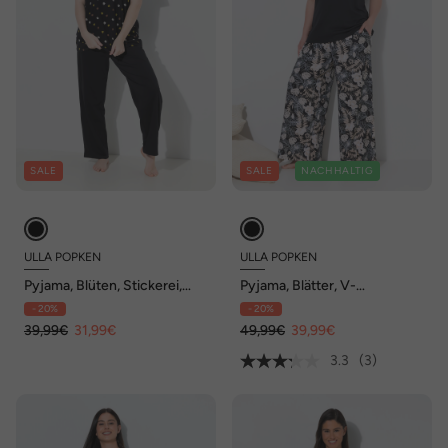
SALE
SALE
NACHHALTIG
ULLA POPKEN
ULLA POPKEN
Pyjama, Blüten, Stickerei,
Pyjama, Blätter, V-
Rundhals, Halbarm
Ausschnitt, ärmellos,
- 20%
- 20%
Taschen
39,99€
31,99€
49,99€
39,99€
3.3
(3)