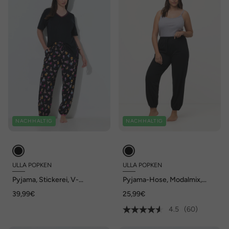
NACHHALTIG
NACHHALTIG
ULLA POPKEN
ULLA POPKEN
Pyjama, Stickerei, V-
Pyjama-Hose, Modalmix,
Ausschnitt, Halbarm
gerades Bein, Elastikbund
39,99€
25,99€
4.5
(60)