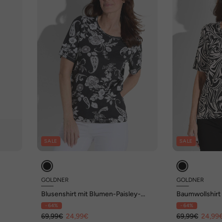
SALE
SALE
GOLDNER
GOLDNER
Blusenshirt mit Blumen-Paisley-
Baumwollshirt
ter
Muster
Muster
- 64%
- 64%
69,99€
24,99€
69,99€
24,99