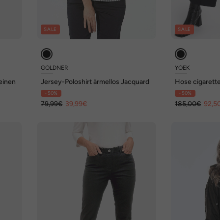
SALE
SALE
GOLDNER
YOEK
einen
Jersey-Poloshirt ärmellos Jacquard
Hose cigarette 
- 50%
- 50%
79,99€
39,99€
185,00€
92,5