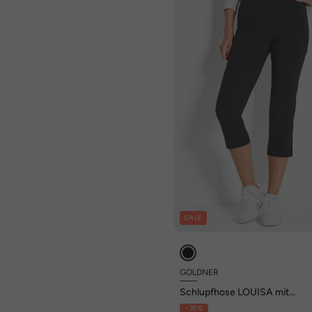
SALE
GOLDNER
Schlupfhose LOUISA mit
Steppnähten
- 35%