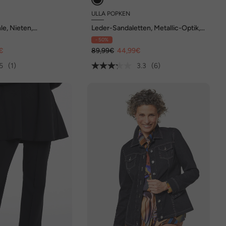
ULLA POPKEN
le, Nieten,
Leder-Sandaletten, Metallic-Optik,
Weite H
- 50%
€
89,99€
44,99€
5
(1)
3.3
(6)