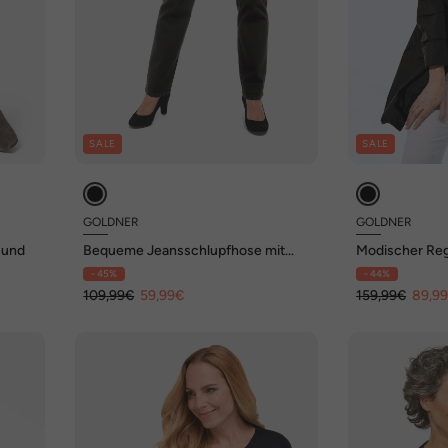
SALE
SALE
GOLDNER
GOLDNER
Bund
Bequeme Jeansschlupfhose mit
Modischer Reg
Dehnbund
- 45%
- 44%
109,99€
59,99€
159,99€
89,9