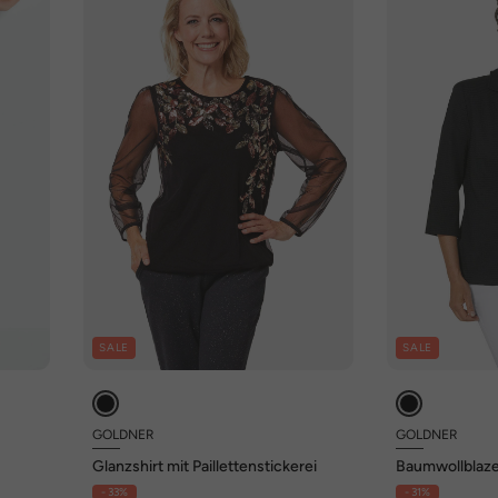
SALE
SALE
GOLDNER
GOLDNER
Glanzshirt mit Paillettenstickerei
Baumwollblaze
- 33%
- 31%