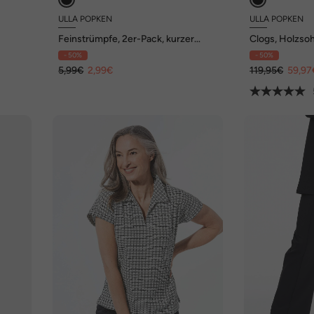
ULLA POPKEN
ULLA POPKEN
Feinstrümpfe, 2er-Pack, kurzer
Clogs, Holzsoh
Schaft, 40 den
Blockabsatz
- 50%
- 50%
5,99€
2,99€
119,95€
59,97