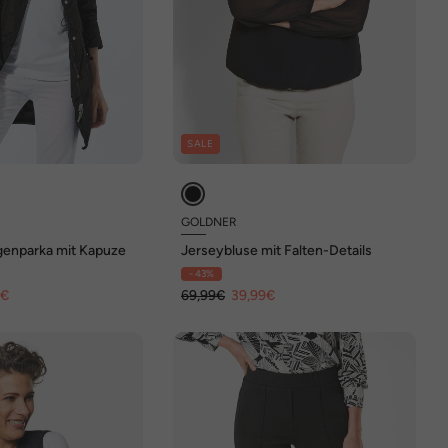
SALE
GOLDNER
enparka mit Kapuze
Jerseybluse mit Falten-Details
- 43%
9€
69,99€
39,99€