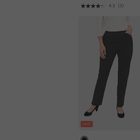
4.3
(3)
SALE