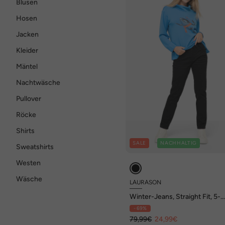
Blusen
Hosen
Jacken
Kleider
Mäntel
Nachtwäsche
Pullover
Röcke
Shirts
SALE
NACHHALTIG
Sweatshirts
Westen
Wäsche
LAURASON
Winter-Jeans, Straight Fit, 5-
Pocket, mit recyceltem Polyes
- 69%
79,99€
24,99€