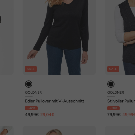
SALE
SALE
GOLDNER
GOLDNER
Edler Pullover mit V-Ausschnitt
Stilvoller Pull
Ausschnitt
- 42%
- 38%
49,99€
29,04€
79,99€
49,99