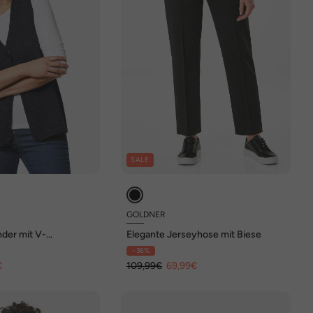
SALE
GOLDNER
under mit V-
Elegante Jerseyhose mit Biese
- 36%
€
109,99€
69,99€