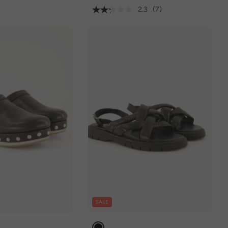
2.3
(7)
SALE