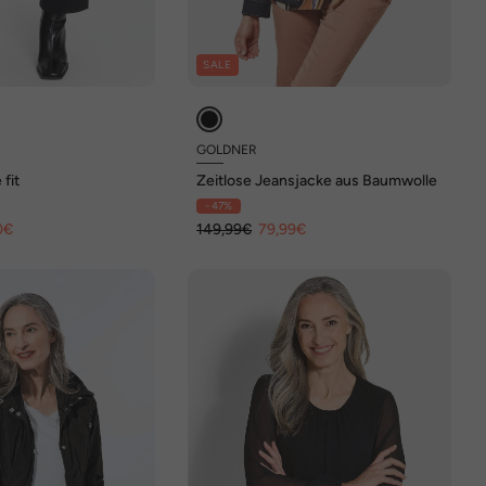
SALE
GOLDNER
fit
Zeitlose Jeansjacke aus Baumwolle
- 47%
0€
149,99€
79,99€