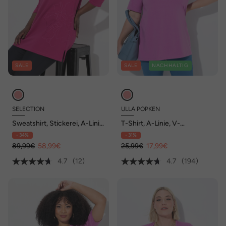
SALE
SALE
NACHHALTIG
SELECTION
ULLA POPKEN
Sweatshirt, Stickerei, A-Linie,
T-Shirt, A-Linie, V-
Stehkragen, 3/4-Arm
Ausschnitt, Halbarm
- 34%
- 31%
89,99€
58,99€
25,99€
17,99€
4.7
(12)
4.7
(194)