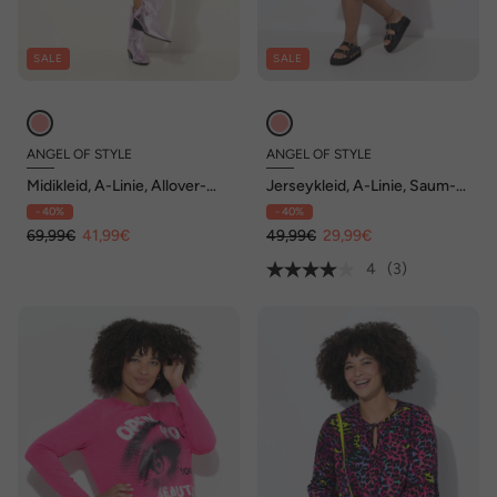
SALE
SALE
ANGEL OF STYLE
ANGEL OF STYLE
Midikleid, A-Linie, Allover-
Jerseykleid, A-Linie, Saum-
Print, elastische Taille
Volant
- 40%
- 40%
69,99€
41,99€
49,99€
29,99€
4
(3)