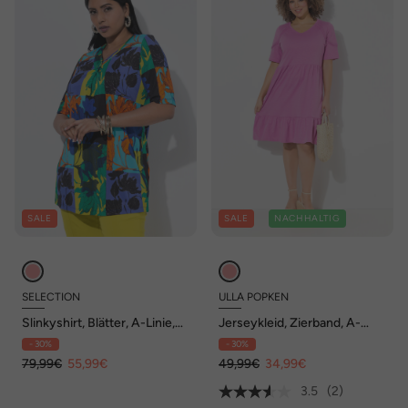
SALE
SALE
NACHHALTIG
SELECTION
ULLA POPKEN
Slinkyshirt, Blätter, A-Linie,
Jerseykleid, Zierband, A-
V-Ausschnitt, Halbarm
Linie, V-Ausschnitt, Halbarm
- 30%
- 30%
79,99€
55,99€
49,99€
34,99€
3.5
(2)