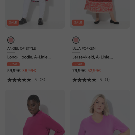
SALE
SALE
ANGEL OF STYLE
ULLA POPKEN
Long-Hoodie, A-Linie,
Jerseykleid, A-Linie,
Sweater, Patchprint, Kapuze
Rundhals, 3/4-Arm, Taschen
- 35%
- 34%
59,99€
38,99€
79,99€
52,99€
5
(3)
5
(1)