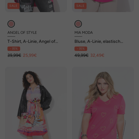
SALE
SALE
ANGEL OF STYLE
MIA MODA
T-Shirt, A-Linie, Angel of
Bluse, A-Linie, elastisch
Style Wordingmuster
gesmokte Büste
- 35%
- 35%
39,99€
25,99€
49,99€
32,49€