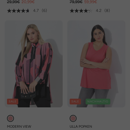
29,99€
20,99€
79,99€
59,99€
4.7
(6)
4.2
(8)
SALE
SALE
NACHHALTIG
MODERN VIEW
ULLA POPKEN