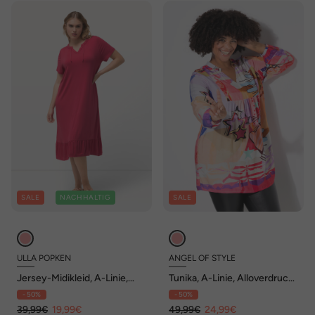
SALE
NACHHALTIG
SALE
ULLA POPKEN
ANGEL OF STYLE
Jersey-Midikleid, A-Linie,
Tunika, A-Linie, Alloverdruck,
Tunika-Ausschnitt, Halbarm
Langarm
- 50%
- 50%
39,99€
19,99€
49,99€
24,99€