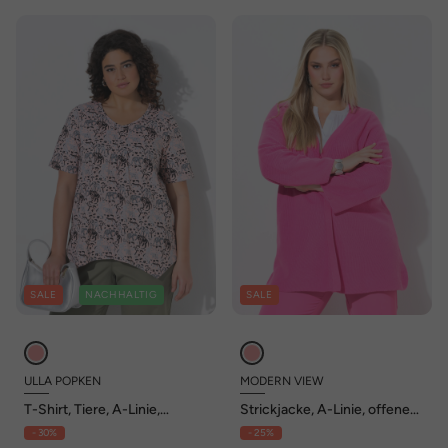
SALE
NACHHALTIG
SALE
ULLA POPKEN
MODERN VIEW
T-Shirt, Tiere, A-Linie,
Strickjacke, A-Linie, offene
Zipfelsaum, V-Ausschnitt,
Form, V-Ausschnitt, 3/4-
- 30%
- 25%
Halbarm
Arm