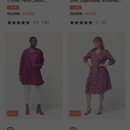
T-Shirt, Pima Cotton,
Shirt, Lagenoptik, Rundhals,
Ziersteine, Rundhals,
Langarm, Biobaumwolle
- 50%
- 50%
Halbarm
49,99€
24,99€
39,99€
19,99€
4.9
(18)
5
(2)
SALE
SALE