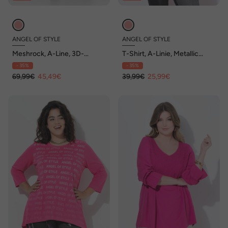
ANGEL OF STYLE
ANGEL OF STYLE
Meshrock, A-Line, 3D-
T-Shirt, A-Linie, Metallic
Rüschen, blickdichtes Futter
Stern, Langarm
- 35%
- 35%
69,99€
45,49€
39,99€
25,99€