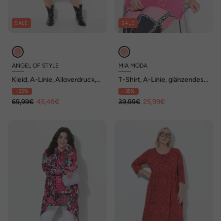
SALE
SALE
ANGEL OF STYLE
MIA MODA
Kleid, A-Linie, Alloverdruck,
T-Shirt, A-Linie, glänzendes
Langarm
Herzmuster
- 35%
- 35%
69,99€
45,49€
39,99€
25,99€