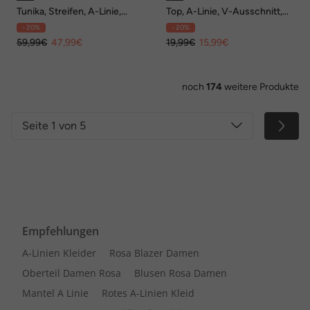
Tunika, Streifen, A-Linie,
Top, A-Linie, V-Ausschnitt,
Stehkragen, Langarm,
ärmellos
- 20%
- 20%
Lagenoptik
59,99€
47,99€
19,99€
15,99€
noch
174
weitere Produkte
Seite 1 von 5
Empfehlungen
A-Linien Kleider
Rosa Blazer Damen
Oberteil Damen Rosa
Blusen Rosa Damen
Mantel A Linie
Rotes A-Linien Kleid