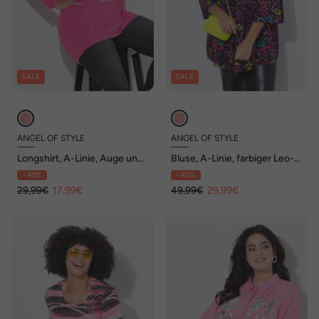
SALE
SALE
ANGEL OF STYLE
ANGEL OF STYLE
Longshirt, A-Linie, Auge und
Bluse, A-Linie, farbiger Leo-
Schriftzüge
Print, Volants
- 40%
- 40%
29,99€
17,99€
49,99€
29,99€