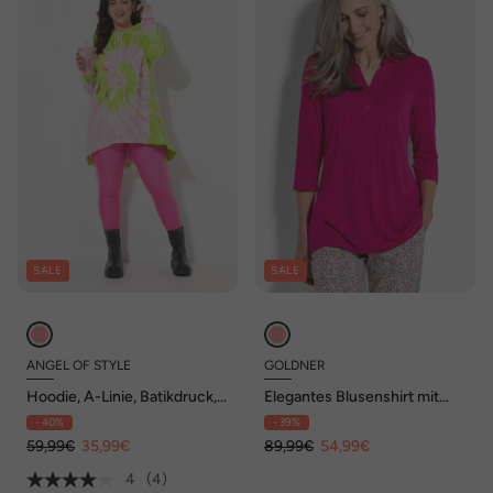
SALE
SALE
ANGEL OF STYLE
GOLDNER
Hoodie, A-Linie, Batikdruck,
Elegantes Blusenshirt mit
gerundeter Saum
Biesen
- 40%
- 39%
59,99€
35,99€
89,99€
54,99€
4
(4)