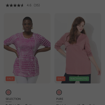
4.6
(35)
SALE
SALE
NACHHALTIG
SELECTION
PURE