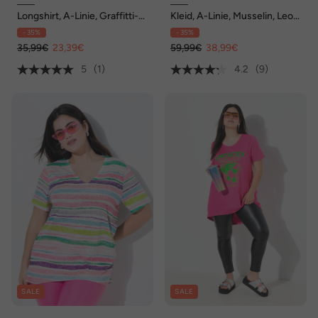
Longshirt, A-Linie, Graffitti-
Kleid, A-Linie, Musselin, Leo-
Motiv, Fransen-Zipfelsaum
Muster, Volants
- 35%
- 35%
35,99€
23,39€
59,99€
38,99€
5
(1)
4.2
(9)
SALE
SALE