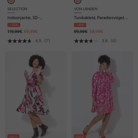
SELECTION
VON LANDEN
Indoorjacke, 3D-
Tunikakleid, Paradiesvögel, V-
Zackenmuster, A-Linie, V-
Ausschnitt, 3/4-Arm
- 42%
- 41%
Ausschnitt
119,99€
69,99€
99,99€
58,99€
4.9
(7)
3.8
(6)
SALE
SALE