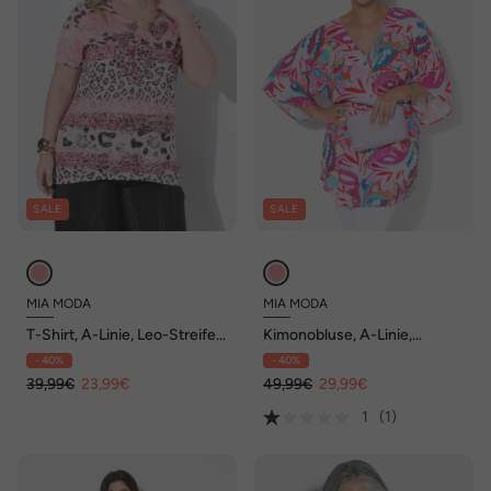
SALE
SALE
MIA MODA
MIA MODA
T-Shirt, A-Linie, Leo-Streifen,
Kimonobluse, A-Linie,
Herz
Alloverdruck, Taillen-
- 40%
- 40%
Tunnelzug
39,99€
23,99€
49,99€
29,99€
1
(1)