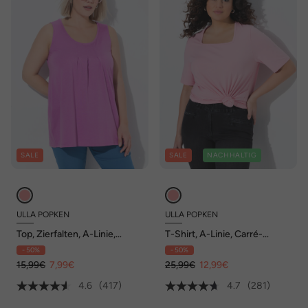
SALE
SALE
NACHHALTIG
ULLA POPKEN
ULLA POPKEN
Top, Zierfalten, A-Linie,
T-Shirt, A-Linie, Carré-
Rundhals, ärmellos, Modal
Ausschnitt, Halbarm
- 50%
- 50%
15,99€
7,99€
25,99€
12,99€
4.6
(417)
4.7
(281)