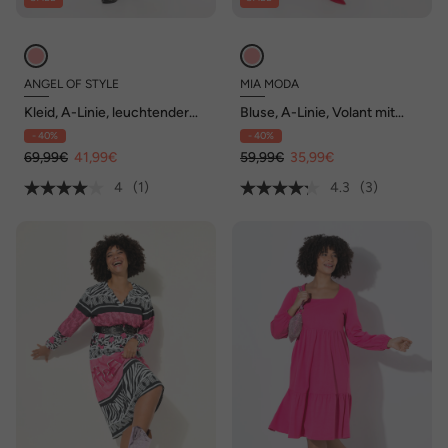
ANGEL OF STYLE
MIA MODA
Kleid, A-Linie, leuchtender
Bluse, A-Linie, Volant mit
Animal-Patchprint
Blütenmuster
- 40%
- 40%
69,99€
41,99€
59,99€
35,99€
4
(1)
4.3
(3)