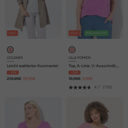
SALE
SALE
NACHHALTIG
GOLDNER
ULLA POPKEN
Leicht wattierter Kurzmantel
Top, A-Linie, V-Ausschnitt,
ärmellos
- 55%
- 50%
219,99€
99,99€
19,99€
9,99€
4.7
(176)