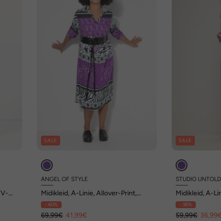
SALE
SALE
ANGEL OF STYLE
STUDIO UNTOL
 V-
Midikleid, A-Linie, Allover-Print,
Midikleid, A-Li
elastische Taille
Ausschnitt, L
- 40%
- 38%
69,99€
41,99€
59,99€
36,99