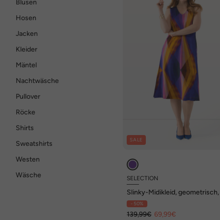
Blusen
Hosen
Jacken
Kleider
Mäntel
Nachtwäsche
Pullover
Röcke
Shirts
SALE
Sweatshirts
Westen
Wäsche
SELECTION
Slinky-Midikleid, geometrisch,
Ausschnitt, ärmellos
- 50%
139,99€
69,99€