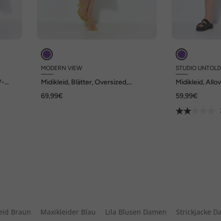
MODERN VIEW
STUDIO UNTOL
V-
Midikleid, Blätter, Oversized,
Midikleid, Allo
Stehkragen, Halbarm
Langarm
69,99€
59,99€
eid Braun
Maxikleider Blau
Lila Blusen Damen
Strickjacke D