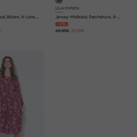
ULLA POPKEN
id, Blüten, A-Linie,
Jersey-Midikleid, Patchdruck, A-
 3/4-Arm
Linie, Rundhals, 3/4-Arm
- 20%
€
49,99€
39,99€