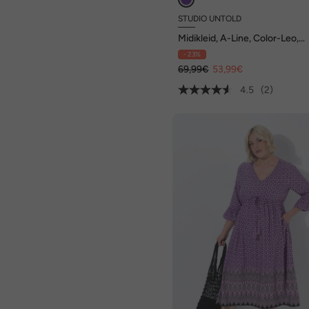
STUDIO UNTOLD
Midikleid, A-Line, Color-Leo,
Puffärmel
- 23%
69,99€
53,99€
4.5
(2)