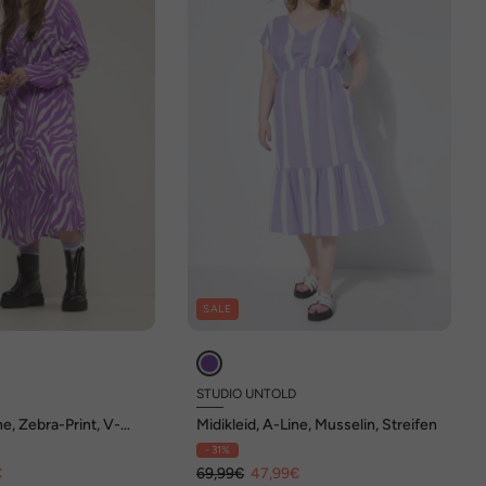
SALE
D
STUDIO UNTOLD
ne, Zebra-Print, V-
Midikleid, A-Line, Musselin, Streifen
angarm
- 31%
€
69,99€
47,99€