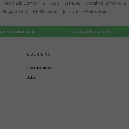
Jacke Lila Damen
BH 120B
BH 120C
Poloshirt Damen Lila
n Elegant Shirt
BH 85C Grau
Jerseyhose Weites Bein
age Rückgaberecht
SSL Datensicherheit
ÜBER UNS
Unternehmen
Jobs