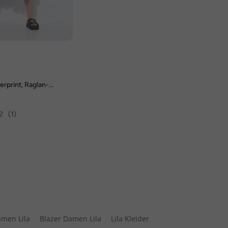
D
verprint, Raglan-
2
(1)
amen Lila
Blazer Damen Lila
Lila Kleider