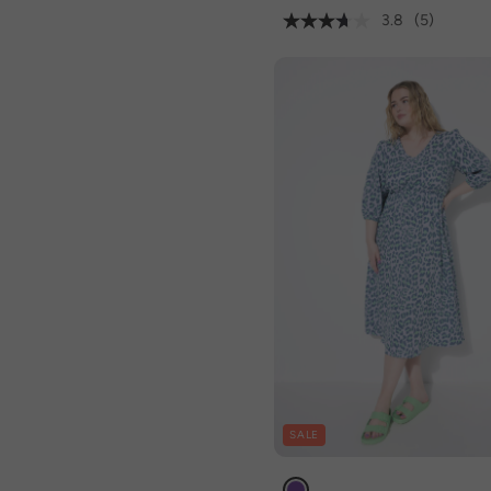
3.8
(5)
SALE