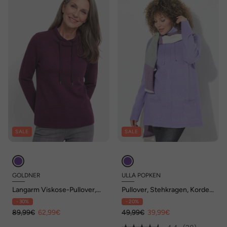
SALE
SALE
GOLDNER
ULLA POPKEN
Langarm Viskose-Pullover,
Pullover, Stehkragen, Kordel,
Stehbund
Taschen, Langarm
- 30%
- 20%
89,99€
62,99€
49,99€
39,99€