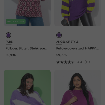
NACHHALTIG
PURE
ANGEL OF STYLE
Pullover, Blüten, Stehkragen,
Pullover, oversized, HAPPY,
Langarm, Biobaumwolle
Ringel-Ärmel
59,99€
59,99€
4.4
(11)