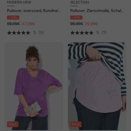
MODERN VIEW
SELECTION
Pullover, oversized, Rundhals,
Pullover, Zierschnalle, Schal,
3/4-Rippstrickärmel,
Rundhals, Langarm
- 20%
- 20%
Wollanteil
59,99€
47,99€
99,99€
79,99€
5
(5)
5
(1)
SALE
SALE