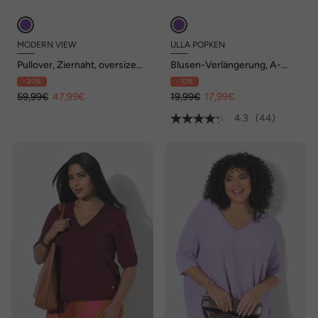
MODERN VIEW
ULLA POPKEN
Pullover, Ziernaht, oversized,
Blusen-Verlängerung, A-
V-Ausschnitt, Halbarm
Linie, gerundeter Saum
- 20%
- 10%
59,99€
47,99€
19,99€
17,99€
4.3
(44)