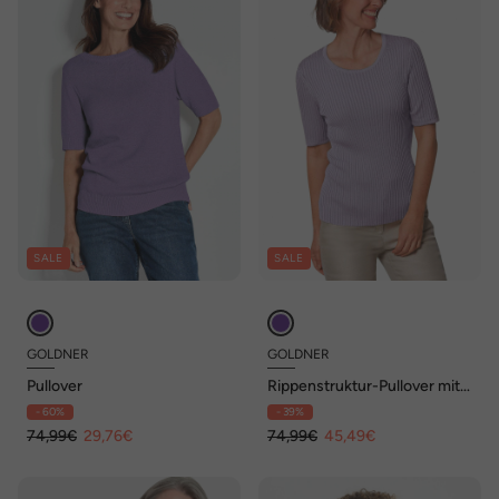
SALE
SALE
GOLDNER
GOLDNER
Pullover
Rippenstruktur-Pullover mit
Halbarm
- 60%
- 39%
74,99€
29,76€
74,99€
45,49€