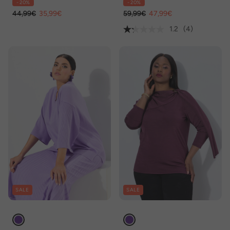
- 20%
- 20%
44,99€
35,99€
59,99€
47,99€
1.2
(4)
SALE
SALE