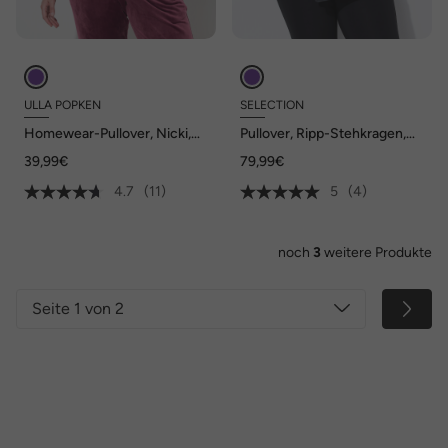
ULLA POPKEN
SELECTION
Homewear-Pullover, Nicki,
Pullover, Ripp-Stehkragen,
Stickerei, Rundhals, Langarm
Langarm, Feinstrick
39,99€
79,99€
4.7
(11)
5
(4)
noch
3
weitere Produkte
Seite 1 von 2