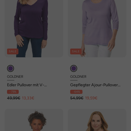
SALE
SALE
GOLDNER
GOLDNER
Edler Pullover mit V-
Gepflegter Ajour-Pullover
Ausschnitt
mit femininen Durchbrüchen
- 73%
- 64%
49,99€
13,33€
54,99€
19,59€