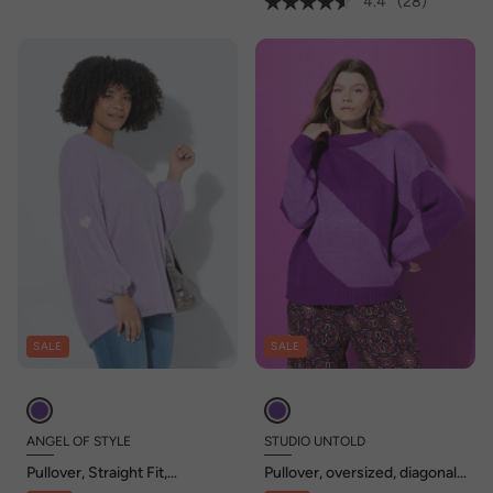
4.4
(28)
SALE
SALE
ANGEL OF STYLE
STUDIO UNTOLD
Pullover, Straight Fit,
Pullover, oversized, diagonale
Fancystrick, Ballonärmel
Blockstreifen