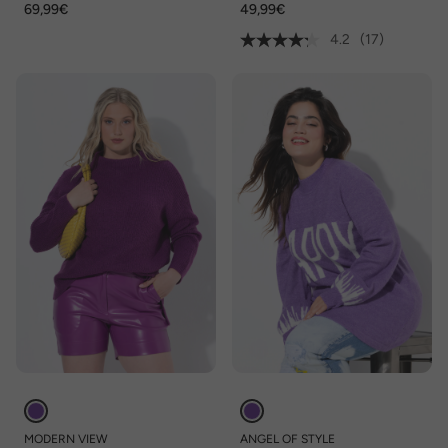
69,99€
49,99€
Langarm
4.2
(17)
MODERN VIEW
ANGEL OF STYLE