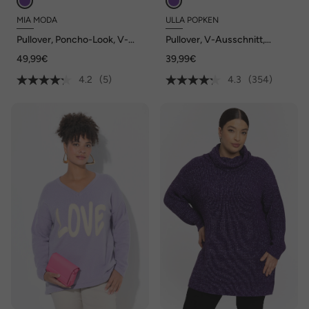
MIA MODA
ULLA POPKEN
Pullover, Poncho-Look, V-
Pullover, V-Ausschnitt,
Ausschnitt
Langarm, weicher Feinstrick
49,99€
39,99€
4.2
(5)
4.3
(354)