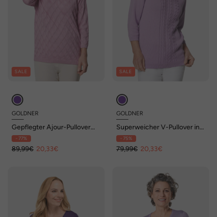
SALE
SALE
GOLDNER
GOLDNER
Gepflegter Ajour-Pullover
Superweicher V-Pullover in
mit femininen Durchbrüchen
Leichtstrick
- 77%
- 75%
89,99€
20,33€
79,99€
20,33€