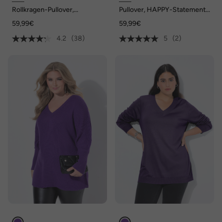
Rollkragen-Pullover,
Pullover, HAPPY-Statement,
Rippstrick, oversized,
Ballon-Langarm
59,99€
59,99€
Langarm
4.2
(38)
5
(2)