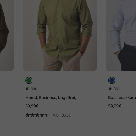
JP1880
JP1880
Hemd, Business, bügelfrei,
Business-Karo
Fit,
Kentkragen, Langarm, Comfort Fit,
Langarm, Kentk
59,99€
59,99€
bis 8XL
bis 8 XL
4.5
(80)