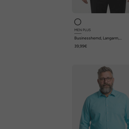
MEN PLUS
Businesshemd, Langarm,
Kentkragen, EasyCare, Comfort
39,99€
bis 8 XL