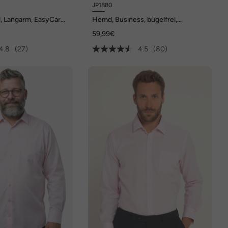
JP1880
 Langarm, EasyCare,
Hemd, Business, bügelfrei,
mfort Fit, bis 8 XL
Kentkragen, Langarm, Comfort Fit,
59,99€
bis 8XL
4.8
(27)
4.5
(80)