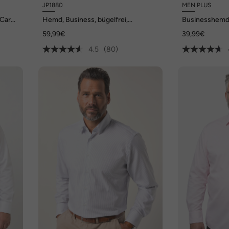
JP1880
MEN PLUS
Care,
Hemd, Business, bügelfrei,
Businesshemd,
 XL
Kentkragen, Langarm, Comfort Fit,
Kentkragen, Co
59,99€
39,99€
bis 8XL
4.5
(80)