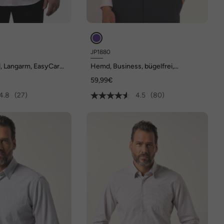
JP1880
 Langarm, EasyCare,
Hemd, Business, bügelfrei,
mfort Fit, bis 8 XL
Kentkragen, Langarm, Comfort Fit,
59,99€
bis 8XL
4.8
(27)
4.5
(80)