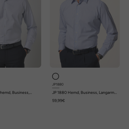
JP1880
hemd, Business,
JP 1880 Hemd, Business, Langarm,
ragen, Comfort Fit,
bügelfrei, Streifen, Kentkragen,
59,99€
Comfort Fit, bis 8XL