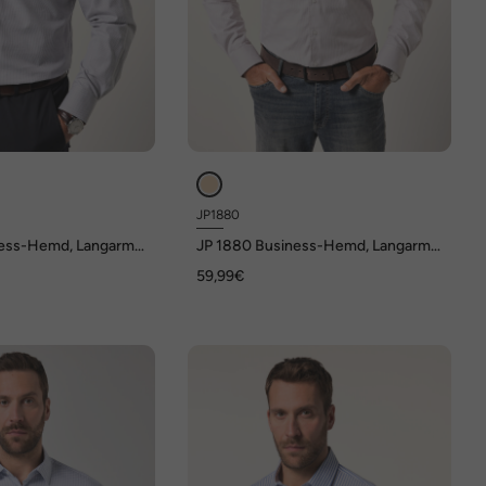
JP1880
ess-Hemd, Langarm,
JP 1880 Business-Hemd, Langarm,
dern Fit, bis 8 XL
Kentkragen, Modern Fit, bis 8 XL
59,99€