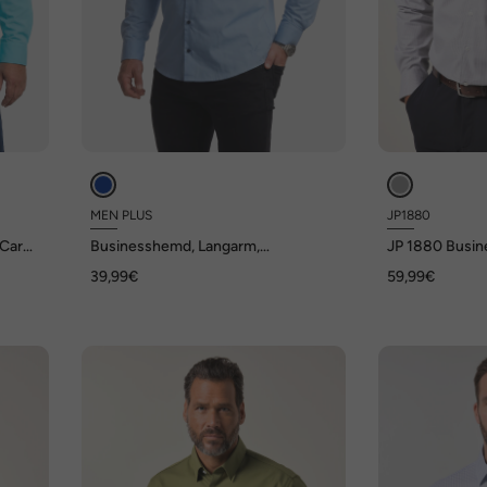
MEN PLUS
JP1880
Care,
Businesshemd, Langarm,
JP 1880 Busin
 XL
Kentkragen, EasyCare, Comfort Fit,
Kentkragen, Mo
39,99€
59,99€
bis 8 XL