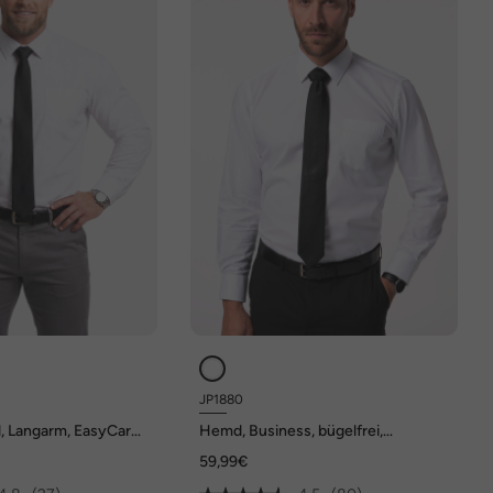
JP1880
 Langarm, EasyCare,
Hemd, Business, bügelfrei,
mfort Fit, bis 8 XL
Kentkragen, Langarm, Comfort Fit,
59,99€
bis 8XL