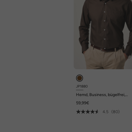
JP1880
Hemd, Business, bügelfrei,
Kentkragen, Langarm, Comfort 
59,99€
bis 8XL
4.5
(80)