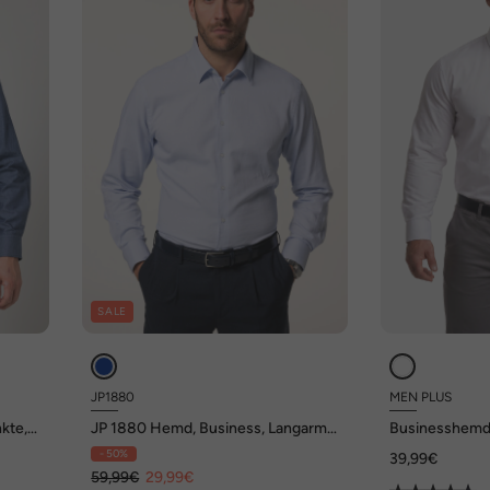
SALE
JP1880
MEN PLUS
kte,
JP 1880 Hemd, Business, Langarm,
Businesshemd,
XL
Kentkragen, Modern Fit, bis 8 XL
Kentkragen, Co
- 50%
39,99€
59,99€
29,99€