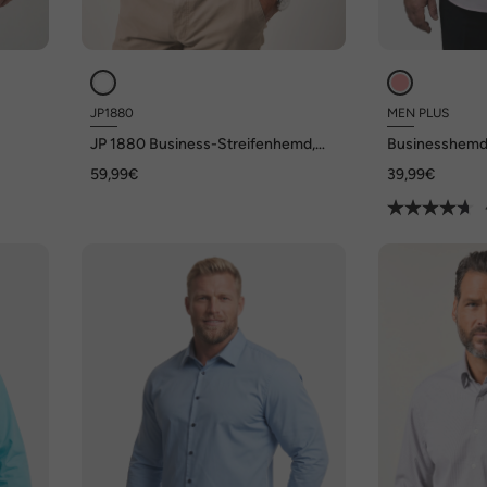
JP1880
MEN PLUS
JP 1880 Business-Streifenhemd,
Businesshemd,
 Fit,
Langarm, EasyCare, Kentkragen,
Kentkragen, Co
59,99€
39,99€
Modern Fit, bis 8 XL