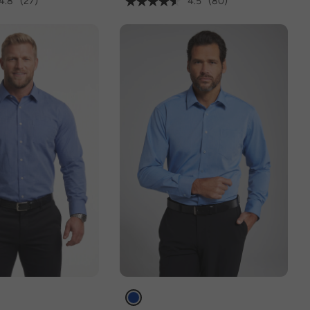
4.8
(27)
4.5
(80)