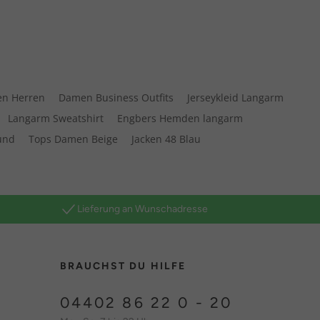
en Herren
Damen Business Outfits
Jerseykleid Langarm
Langarm Sweatshirt
Engbers Hemden langarm
und
Tops Damen Beige
Jacken 48 Blau
Lieferung an Wunschadresse
BRAUCHST DU HILFE
04402 86 22 0 - 20