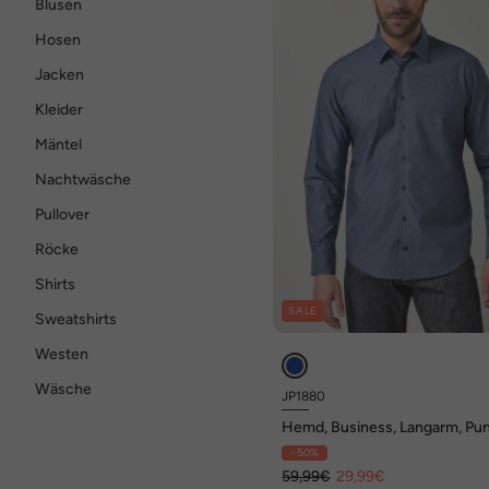
Blusen
Hosen
Jacken
Kleider
Mäntel
Nachtwäsche
Pullover
Röcke
Shirts
SALE
Sweatshirts
Westen
Wäsche
JP1880
Hemd, Business, Langarm, Pun
Kentkragen, Modern Fit, bis 8 
- 50%
59,99€
29,99€