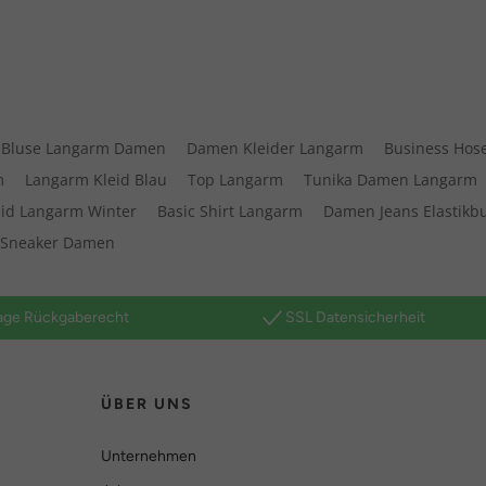
Bluse Langarm Damen
Damen Kleider Langarm
Business Hos
m
Langarm Kleid Blau
Top Langarm
Tunika Damen Langarm
eid Langarm Winter
Basic Shirt Langarm
Damen Jeans Elastikb
 Sneaker Damen
age Rückgaberecht
SSL Datensicherheit
ÜBER UNS
Unternehmen