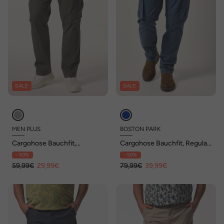
SALE
SALE
MEN PLUS
BOSTON PARK
Cargohose Bauchfit,
Cargohose Bauchfit, Regular
ultraleicht, Straight Fit, bis 72
Fit, Streifen, Regular Fit, bis
- 50%
- 50%
36/72
59,99€
29,99€
79,99€
39,99€