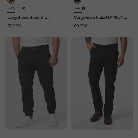
MEN PLUS
JAY-PI
Cargohose Bauchfit,
Cargohose FLEXNAMIC®,
ultraleicht, Straight Fit, bis 72
Golf, QuickDry, Elastikbund,
59,99€
69,99€
bis 72