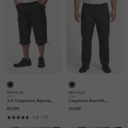
MEN PLUS
MEN PLUS
3/4-Cargohose, Ripstop,
Cargohose Bauchfit,
teilelastischer Bund, bis 72
ultraleicht, Straight Fit, bis 72
69,99€
59,99€
4.8
(13)