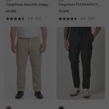
Cargohose, Bauchfit, Baggy
Cargohose FLEXNAMIC®,
Fit, bis Gr. 72
Ripstop-Qualität, viele
69,99€
79,99€
Taschen, bis Gr. 72
4.4
(13)
4.4
(20)