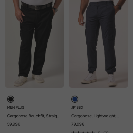
MEN PLUS
JP1880
Cargohose Bauchfit, Straight
Cargohose, Lightweight,
Fit, bis 72
Ripstop-Qualität, Straight Fit,
59,99€
79,99€
viele Taschen, bis Gr. 72