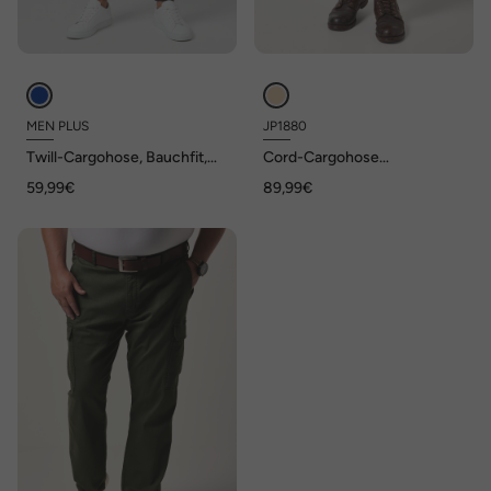
MEN PLUS
JP1880
Twill-Cargohose, Bauchfit,
Cord-Cargohose
Straight Fit, Klappentaschen,
FLEXNAMIC®, viele Taschen,
59,99€
89,99€
bis 72
Straight Fit, bis 72