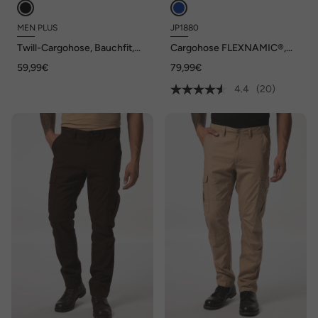
MEN PLUS
JP1880
Twill-Cargohose, Bauchfit,
Cargohose FLEXNAMIC®,
Straight Fit, Klappentaschen,
Ripstop-Qualität, viele
59,99€
79,99€
bis 72
Taschen, bis Gr. 72
4.4
(20)