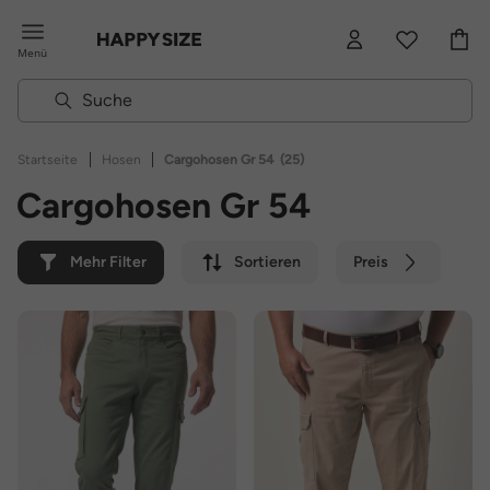
Menü
|
|
Startseite
Hosen
Cargohosen Gr 54
(25)
Cargohosen Gr 54
Mehr Filter
Sortieren
Preis
Farbe
Marke
Nachhaltig