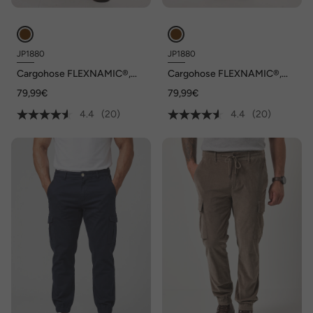
JP1880
JP1880
Cargohose FLEXNAMIC®,
Cargohose FLEXNAMIC®,
Ripstop-Qualität, viele
Ripstop-Qualität, viele
79,99€
79,99€
Taschen, bis Gr. 72
Taschen, bis Gr. 72
4.4
(20)
4.4
(20)