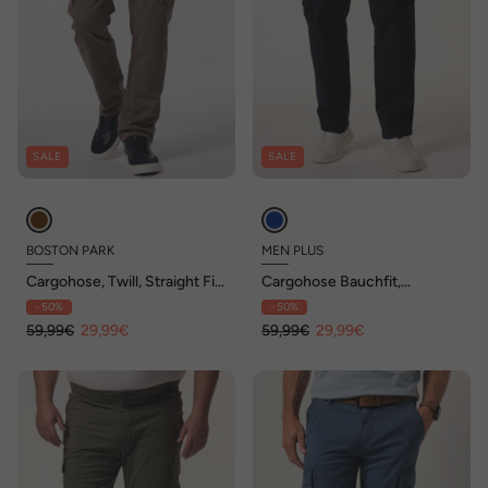
SALE
SALE
BOSTON PARK
MEN PLUS
Cargohose, Twill, Straight Fit,
Cargohose Bauchfit,
bis Gr. 72
ultraleicht, Straight Fit, bis 72
- 50%
- 50%
59,99€
29,99€
59,99€
29,99€