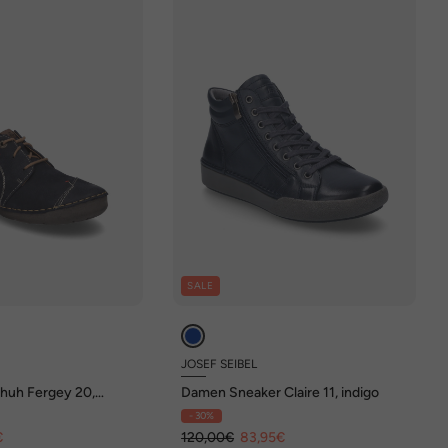
SALE
JOSEF SEIBEL
huh Fergey 20,
Damen Sneaker Claire 11, indigo
- 30%
€
120,00€
83,95€