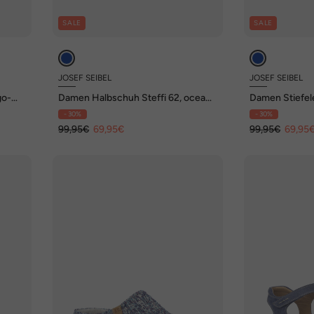
SALE
SALE
JOSEF SEIBEL
JOSEF SEIBEL
go-
Damen Halbschuh Steffi 62, ocean-
Damen Stiefele
kombi
- 30%
- 30%
99,95€
69,95€
99,95€
69,95