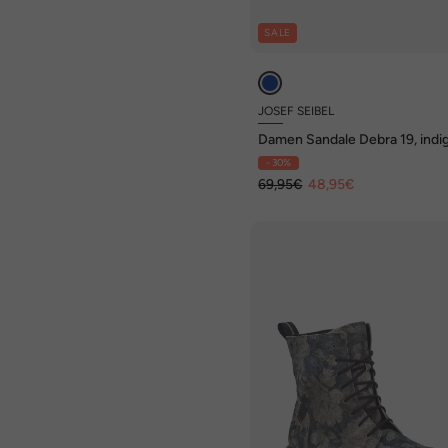
SALE
JOSEF SEIBEL
Damen Sandale Debra 19, indi
multi
- 30%
69,95€
48,95€