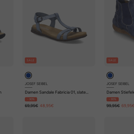
SALE
SALE
JOSEF SEIBEL
JOSEF SEIBEL
n
Damen Sandale Fabricia 01, slate
Damen Stiefel
blue
ocean
- 30%
- 30%
69,95€
48,95€
99,95€
69,95