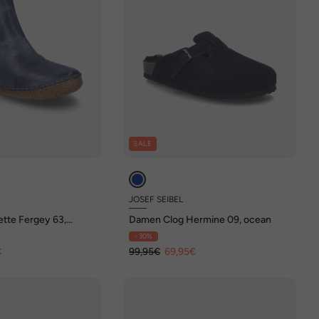
SALE
JOSEF SEIBEL
ette Fergey 63,
Damen Clog Hermine 09, ocean
- 30%
€
99,95€
69,95€