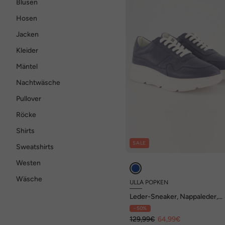
Blusen
Hosen
Jacken
Kleider
Mäntel
Nachtwäsche
Pullover
Röcke
Shirts
SALE
Sweatshirts
Westen
Wäsche
ULLA POPKEN
Leder-Sneaker, Nappaleder,
Chunky-Sohle, Weite H
- 50%
129,99€
64,99€