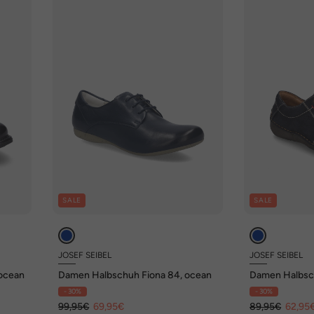
SALE
SALE
JOSEF SEIBEL
JOSEF SEIBEL
 ocean
Damen Halbschuh Fiona 84, ocean
Damen Halbsc
ocean
- 30%
- 30%
99,95€
69,95€
89,95€
62,95