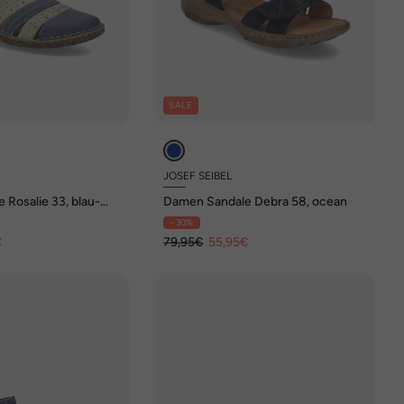
SALE
JOSEF SEIBEL
Rosalie 33, blau-
Damen Sandale Debra 58, ocean
- 30%
€
79,95€
55,95€