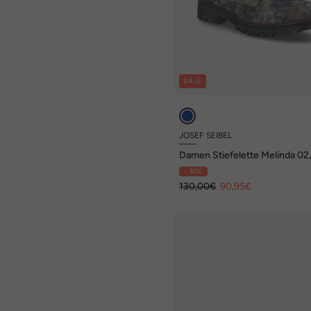
SALE
JOSEF SEIBEL
Damen Stiefelette Melinda 02,
multi
- 30%
130,00€
90,95€