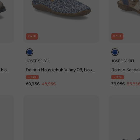
SALE
SALE
JOSEF SEIBEL
JOSEF SEIBEL
 blau-
Damen Hausschuh Vinny 03, blau-
Damen Sandale 
multi
kombi
- 30%
- 30%
69,95€
48,95€
79,95€
55,95