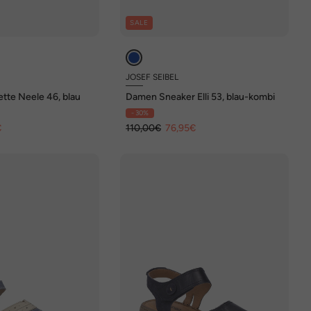
SALE
JOSEF SEIBEL
tte Neele 46, blau
Damen Sneaker Elli 53, blau-kombi
- 30%
€
110,00€
76,95€