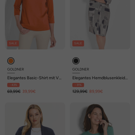
SALE
SALE
GOLDNER
GOLDNER
Elegantes Basic-Shirt mit V-
Elegantes Hemdblusenkleid
Ausschnitt
mit grafischem Alloverdruck
- 43%
- 31%
69,99€
39,99€
129,99€
89,99€