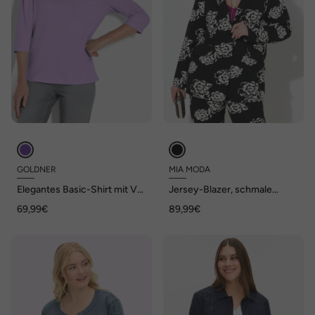
GOLDNER
MIA MODA
Elegantes Basic-Shirt mit V-
Jersey-Blazer, schmale
Ausschnitt
Form, Jacquard
69,99€
89,99€
Blumenmuster, Langarm