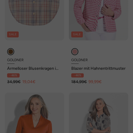
SALE
SALE
GOLDNER
GOLDNER
Ärmelloser Blusenkragen im
Blazer mit Hahnentrittmuster
Karo-Look
- 46%
- 46%
34,99€
19,04€
184,99€
99,99€