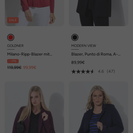
SALE
GOLDNER
MODERN VIEW
Milano-Ripp-Blazer mit
Blazer, Punto di Roma, A-
Reverskragen
Linie, Reverskragen, Stretch
- 17%
89,99€
119,99€
99,99€
4.6
(47)