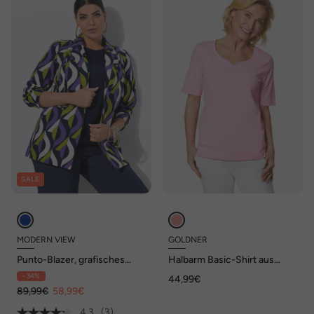
SALE
MODERN VIEW
GOLDNER
Punto-Blazer, grafisches
Halbarm Basic-Shirt aus
Muster, Reverskragen
Baumwolle
- 34%
44,99€
89,99€
58,99€
4.3
(3)