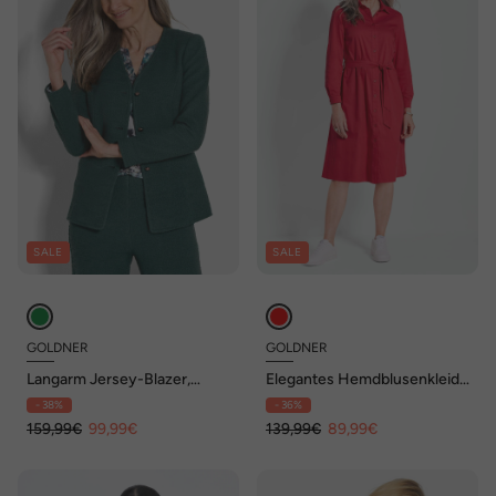
SALE
SALE
GOLDNER
GOLDNER
Langarm Jersey-Blazer,
Elegantes Hemdblusenkleid
Baumwolle
mit Bindegürtel
- 38%
- 36%
159,99€
99,99€
139,99€
89,99€