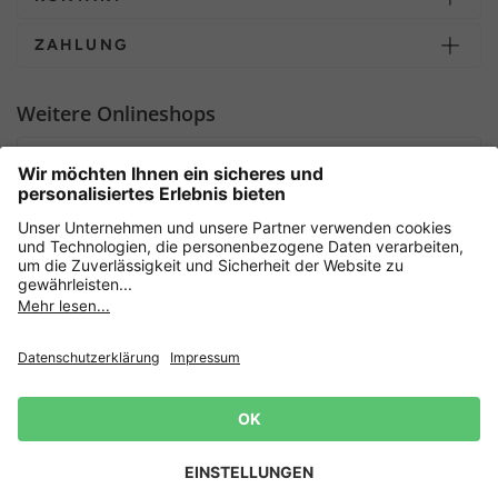
ZAHLUNG
Weitere Onlineshops
Deutschland
Sicher einkaufen mit
Newsletter
Datenschutz
AGB
Widerrufsrecht
Lieferbedingungen
Jetzt
anmelden
und 15%
Impressum
Rabatt sichern! 👈
Zur Anmeldung