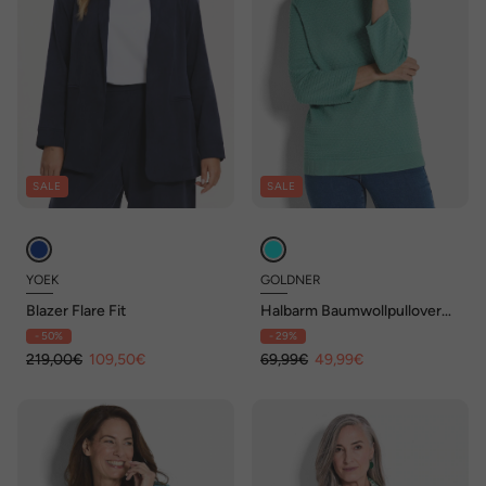
SALE
SALE
YOEK
GOLDNER
Blazer Flare Fit
Halbarm Baumwollpullover
mit Struktur
- 50%
- 29%
219,00€
109,50€
69,99€
49,99€