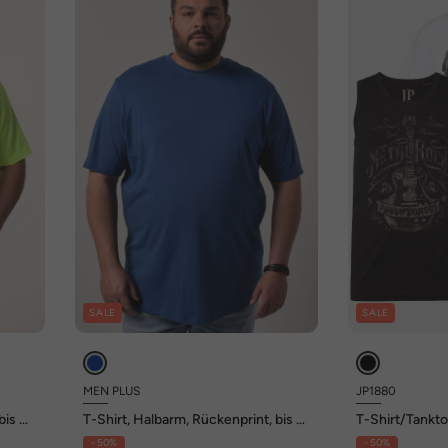
SALE
SALE
MEN PLUS
JP1880
bis 8
T-Shirt, Halbarm, Rückenprint, bis 8
T-Shirt/Tankto
XL
Brustprint, bis
- 50%
- 50%