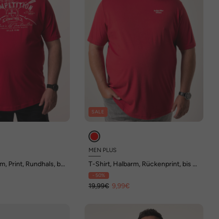
SALE
MEN PLUS
m, Print, Rundhals, bis
T-Shirt, Halbarm, Rückenprint, bis 8
XL
- 50%
€
19,99€
9,99€