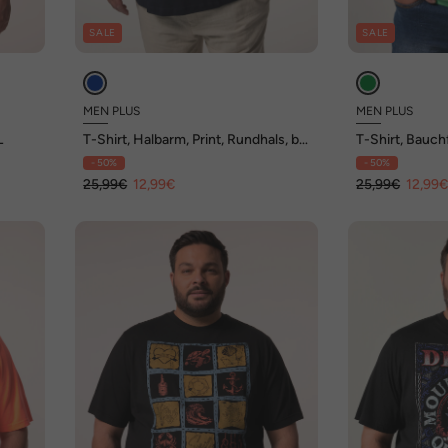
SALE
SALE
MEN PLUS
MEN PLUS
L
T-Shirt, Halbarm, Print, Rundhals, bis
T-Shirt, Bauchf
8 XL
8 XL
- 50%
- 50%
25,99€
12,99€
25,99€
12,99