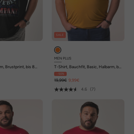
SALE
MEN PLUS
m, Brustprint, bis 8
T-Shirt, Bauchfit, Basic, Halbarm, bis
10 XL
- 50%
€
19,99€
9,99€
4.6
(7)