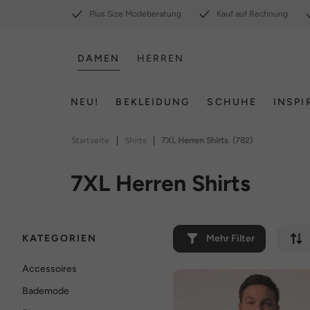
Plus Size Modeberatung
Kauf auf Rechnung
DAMEN
HERREN
NEU!
BEKLEIDUNG
SCHUHE
INSPI
|
|
Startseite
Shirts
7XL Herren Shirts
(782)
7XL Herren Shirts
KATEGORIEN
Mehr Filter
Accessoires
Bademode