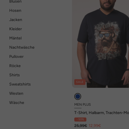
Blusen
Hosen
Jacken
Kleider
Mäntel
Nachtwäsche
Pullover
Röcke
Shirts
SALE
Sweatshirts
Westen
Wäsche
MEN PLUS
T-Shirt, Halbarm, Trachten-Mo
V-Ausschnitt, bis 8 XL
- 50%
25,99€
12,99€