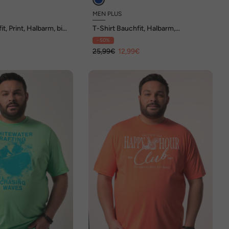
MEN PLUS
it, Print, Halbarm, bis
T-Shirt Bauchfit, Halbarm,
Brustprint, bis 8 XL
- 50%
€
25,99€
12,99€