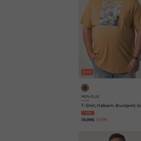
SALE
MEN PLUS
T-Shirt, Halbarm, Brustprint, b
XL
- 50%
19,99€
9,99€