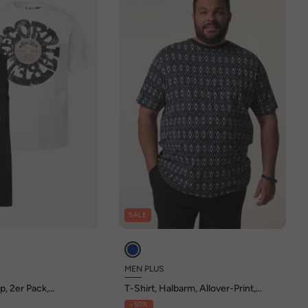
SALE
MEN PLUS
p, 2er Pack,
T-Shirt, Halbarm, Allover-Print,
 8 XL
Rundhals, bis 8 XL
- 50%