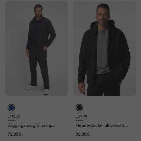
JP1880
JAY-PI
Jogginganzug, 2-teilig,
Fleece-Jacke, ultraleicht,
Homewear, Jacke und Hose,
Kapuze, bis 7 XL
79,99€
39,99€
bis Gr. 8XL