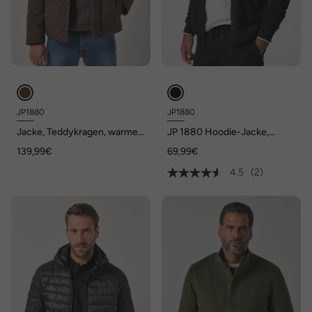
JP1880
JP1880
Jacke, Teddykragen, warmes
JP 1880 Hoodie-Jacke,
Futter, Zipptaschen, bis 7 XL
Sweat, Vintage Look, Kapuze,
139,99€
69,99€
bis 8 XL
4.5
(2)