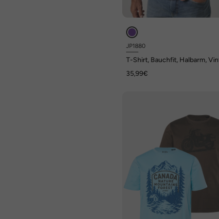
JP1880
T-Shirt, Bauchfit, Halbarm, Vi
Look, Brustprint, XXL bis 8 XL
35,99€