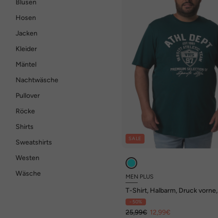
Blusen
Hosen
Jacken
Kleider
Mäntel
Nachtwäsche
Pullover
Röcke
Shirts
SALE
Sweatshirts
Westen
Wäsche
MEN PLUS
T-Shirt, Halbarm, Druck vorne,
Gr. 8 XL
- 50%
25,99€
12,99€