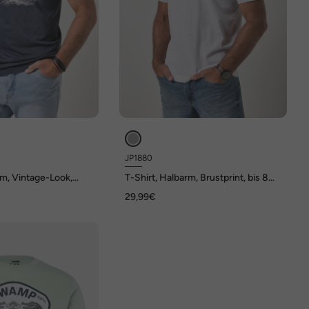
JP1880
rm, Vintage-Look,
T-Shirt, Halbarm, Brustprint, bis 8
 8 XL
XL
29,99€