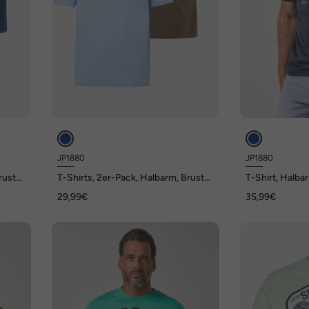
JP1880
JP1880
rust-
T-Shirts, 2er-Pack, Halbarm, Brust-
T-Shirt, Halba
Print, bis 8 XL
Brustprint, bis
29,99€
35,99€