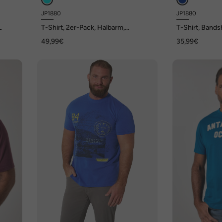
JP1880
JP1880
L
T-Shirt, 2er-Pack, Halbarm,
T-Shirt, Bandsh
Brustprint, bis 8 XL
Halbarm, Vinta
49,99€
35,99€