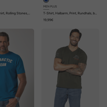
MEN PLUS
irt, Rolling Stones,
T-Shirt, Halbarm, Print, Rundhals, bis
ge, bis 8 XL
8 XL
19,99€