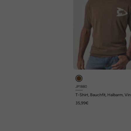
JP1880
T-Shirt, Bauchfit, Halbarm, Vi
Look, Brustprint, XXL bis 8 XL
35,99€