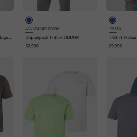
JAN VANDERSTORM
JP1880
ntage
Doppelpack T-Shirt ODDUR
T-Shirt, Halbar
XL
52,99€
29,99€