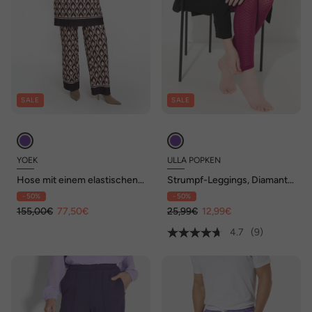
SALE
SALE
YOEK
ULLA POPKEN
Hose mit einem elastischen
Strumpf-Leggings, Diamant-
Bund
Spitze, leicht transparent
- 50%
- 50%
155,00€
77,50€
25,99€
12,99€
4.7
(9)