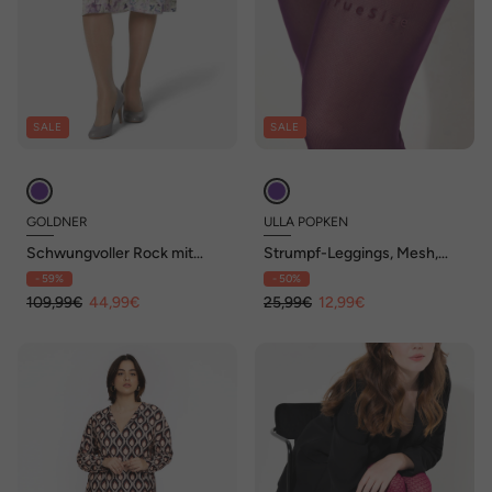
SALE
SALE
GOLDNER
ULLA POPKEN
Schwungvoller Rock mit
Strumpf-Leggings, Mesh,
Blumenprint
Schriftzug, Flockdruck
- 59%
- 50%
109,99€
44,99€
25,99€
12,99€