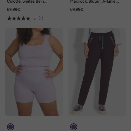
Culotte, weites Bein,
Maxirock, Blüten, A-Linie,
Lederoptik
Elastikbund
69,99€
69,99€
5
(1)