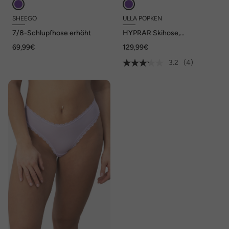
SHEEGO
ULLA POPKEN
7/8-Schlupfhose erhöht
HYPRAR Skihose,
wasserdicht, Klettriegel,
69,99€
129,99€
Formknie
3.2
(4)