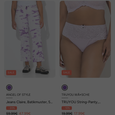
SALE
SALE
ANGEL OF STYLE
TRUYOU WÃ¤SCHE
Jeans Claire, Batikmuster, 5-
TRUYOU String-Panty,
Pocket
glitzernde Spitze, Mikrofaser
- 20%
- 10%
59,99€
47,99€
19,99€
17,99€