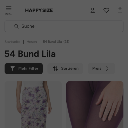
Menü
|
|
Startseite
Hosen
54 Bund Lila
(21)
54 Bund Lila
Mehr Filter
Sortieren
Preis
Farbe
Marke
Nachhaltig