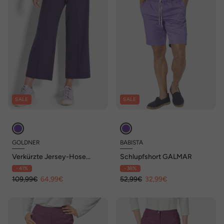
SALE
SALE
GOLDNER
BABISTA
Verkürzte Jersey-Hose
Schlupfshort GALMAR
VERA mit Biesen
- 41%
- 38%
109,99€
64,99€
52,99€
32,99€