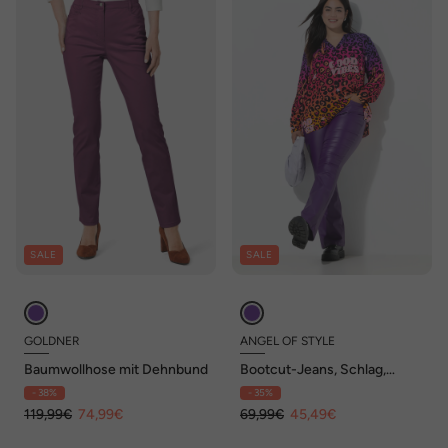
SALE
SALE
GOLDNER
ANGEL OF STYLE
Baumwollhose mit Dehnbund
Bootcut-Jeans, Schlag,
Coating, 5-Pocket
- 38%
- 35%
119,99€
74,99€
69,99€
45,49€