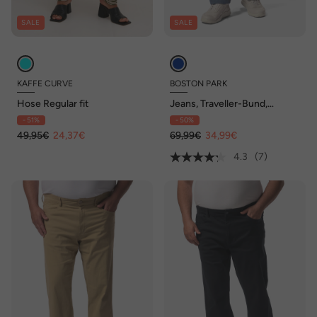
SALE
SALE
KAFFE CURVE
BOSTON PARK
Hose Regular fit
Jeans, Traveller-Bund,
Swingpocket, 5-Pocket,
- 51%
- 50%
Regular Fit, bis 72/36
49,95€
24,37€
69,99€
34,99€
4.3
(7)