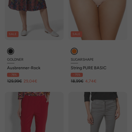
SALE
SALE
GOLDNER
SUGARSHAPE
Ausbrenner-Rock
String PURE BASIC
- 78%
- 75%
129,99€
29,04€
18,99€
4,74€