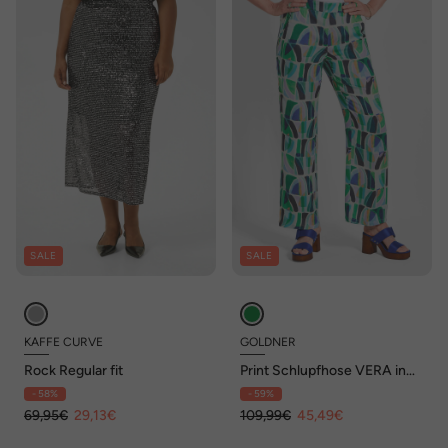
SALE
SALE
KAFFE CURVE
GOLDNER
Rock Regular fit
Print Schlupfhose VERA in
Grün
- 58%
- 59%
69,95€
29,13€
109,99€
45,49€