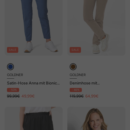
SALE
SALE
GOLDNER
GOLDNER
Satin-Hose Anna mit Bionic
Denimhose mit
Finish®
Stretchkomfort
- 50%
- 46%
99,99€
49,99€
119,99€
64,99€