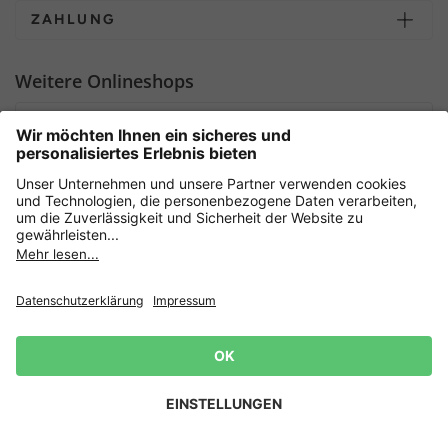
ZAHLUNG
Weitere Onlineshops
Deutschland
Sicher einkaufen mit
Newsletter
Datenschutz
AGB
Widerrufsrecht
Lieferbedingungen
Jetzt
anmelden
und 15%
Impressum
Rabatt sichern! 👈
Zur Anmeldung