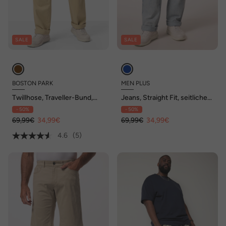
SALE
SALE
BOSTON PARK
MEN PLUS
Twillhose, Traveller-Bund,
Jeans, Straight Fit, seitlicher
FlatFront, Regular Fit, bis 72
Elastikbund, bis 72
- 50%
- 50%
69,99€
34,99€
69,99€
34,99€
4.6
(5)