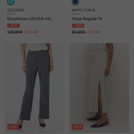
GOLDNER
KAFFE CURVE
Druckhose LOUISA mit
Hose Regular fit
Jacquard-Muster
- 55%
- 54%
109,99€
49,04€
89,95€
41,41€
SALE
SALE