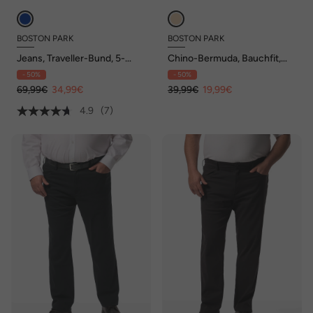
BOSTON PARK
BOSTON PARK
Jeans, Traveller-Bund, 5-
Chino-Bermuda, Bauchfit,
Pocket, Regular Fit, bis 72/36
Straight Fit, bis 72
- 50%
- 50%
69,99€
34,99€
39,99€
19,99€
4.9
(7)