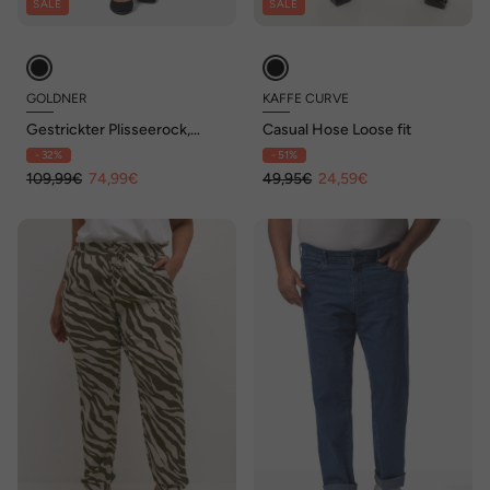
SALE
SALE
GOLDNER
KAFFE CURVE
Gestrickter Plisseerock,
Casual Hose Loose fit
Grafik-Muster
- 32%
- 51%
109,99€
74,99€
49,95€
24,59€