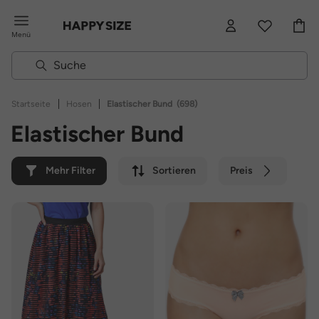
Menü
|
|
Startseite
Hosen
Elastischer Bund
(698)
Elastischer Bund
Mehr Filter
Sortieren
Preis
Farbe
Marke
Nachhaltig