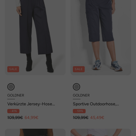
SALE
SALE
GOLDNER
GOLDNER
Verkürzte Jersey-Hose
Sportive Outdoorhose,
VERA mit Biesen
elastischer Bund
- 41%
- 59%
109,99€
64,99€
109,99€
45,49€