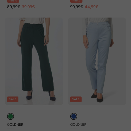
- 56%
- 55%
89,99€
39,99€
99,99€
44,99€
SALE
SALE
GOLDNER
GOLDNER