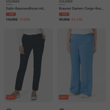
GOLDNER
GOLDNER
Satin-Baumwollhose mit
Brauner Damen-Cargo-Rock
Stretch
mit Taschen
- 38%
- 55%
119,99€
74,99€
99,99€
45,49€
SALE
SALE