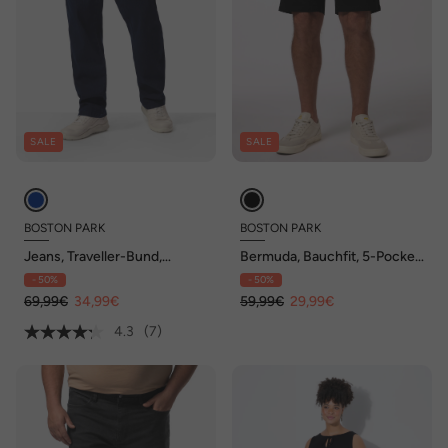
SALE
SALE
BOSTON PARK
BOSTON PARK
Jeans, Traveller-Bund,
Bermuda, Bauchfit, 5-Pocket,
Swingpocket, 5-Pocket,
Bund seitlich elastisch, bis 70
- 50%
- 50%
Regular Fit, bis 72/36
69,99€
34,99€
59,99€
29,99€
4.3
(7)