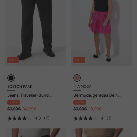
SALE
SALE
BOSTON PARK
MIA MODA
Jeans, Traveller-Bund,
Bermuda, gerades Bein,
Swingpocket, 5-Pocket,
Plissee
- 50%
- 50%
Regular Fit, bis 72/36
69,99€
34,99€
39,99€
19,99€
4.3
(7)
4
(1)