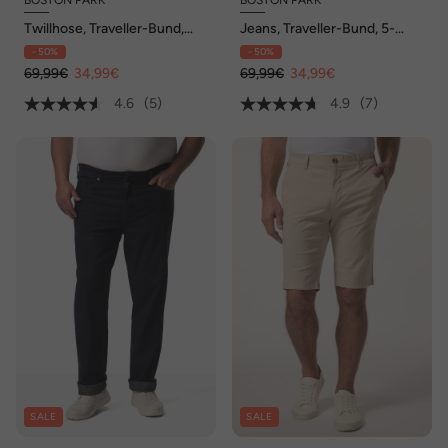
BOSTON PARK
BOSTON PARK
Twillhose, Traveller-Bund,
Jeans, Traveller-Bund, 5-
FlatFront, Regular Fit, bis 72
Pocket, Regular Fit, bis 72/36
- 50%
- 50%
69,99€
34,99€
69,99€
34,99€
4.6
(5)
4.9
(7)
SALE
SALE