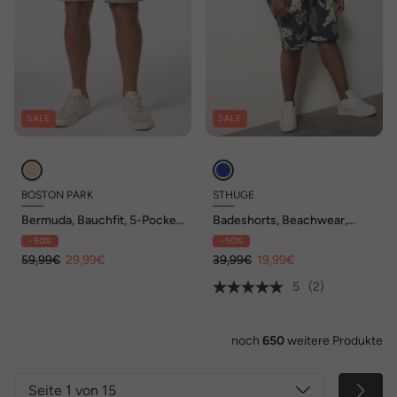
SALE
SALE
BOSTON PARK
STHUGE
Bermuda, Bauchfit, 5-Pocket,
Badeshorts, Beachwear,
Bund seitlich elastisch, bis 70
Elastikbund, bis 8 XL
- 50%
- 50%
59,99€
29,99€
39,99€
19,99€
5
(2)
noch
650
weitere Produkte
Seite 1 von 15