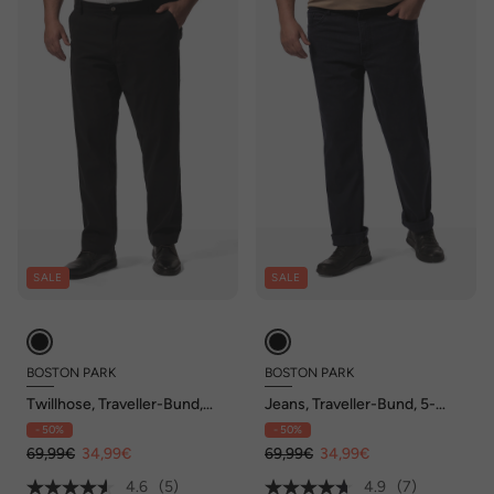
SALE
SALE
BOSTON PARK
BOSTON PARK
Twillhose, Traveller-Bund,
Jeans, Traveller-Bund, 5-
FlatFront, Regular Fit, bis 72
Pocket, Regular Fit, bis 72/36
- 50%
- 50%
69,99€
34,99€
69,99€
34,99€
4.6
(5)
4.9
(7)