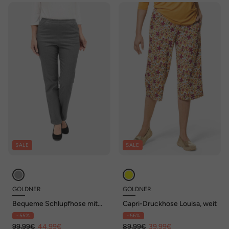
SALE
SALE
GOLDNER
GOLDNER
Bequeme Schlupfhose mit
Capri-Druckhose Louisa, weit
Stretchbund
- 55%
- 56%
99,99€
44,99€
89,99€
39,99€