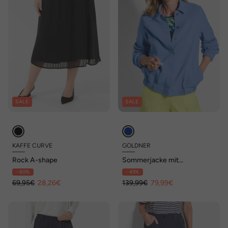
SALE
SALE
KAFFE CURVE
GOLDNER
Rock A-shape
Sommerjacke mit
Hemdkragen
- 60%
- 43%
69,95€
28,26€
139,99€
79,99€