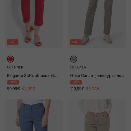
SALE
SALE
GOLDNER
GOLDNER
Elegante Schlupfhose mit
Hose Carla in jeanstypischer
Biesen
Form und trendstarker Farbe
- 55%
- 67%
99,99€
44,99€
119,99€
39,04€