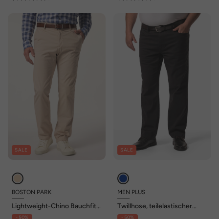
SALE
SALE
BOSTON PARK
MEN PLUS
Lightweight-Chino Bauchfit,
Twillhose, teilelastischer
Straight Fit, 5-Pocketbis 72
Bund, bis 74/36
- 50%
- 50%