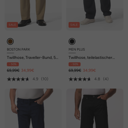
SALE
SALE
BOSTON PARK
MEN PLUS
Twillhose, Traveller-Bund, 5-
Twillhose, teilelastischer
Pocket, Regular Fit, bis 72/36
Bund, bis 74/36
- 50%
- 50%
69,99€
34,99€
69,99€
34,99€
4.9
(10)
4.8
(4)