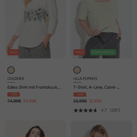
SALE
SALE
NACHHALTIG
GOLDNER
ULLA POPKEN
Edles Shirt mit Frontdruck,
T-Shirt, A-Linie, Carré-
3/4-Arm
Ausschnitt, Halbarm
- 53%
- 50%
74,99€
34,99€
25,99€
12,99€
4.7
(281)