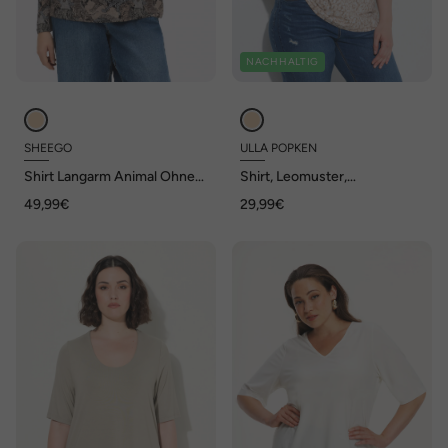
NACHHALTIG
SHEEGO
ULLA POPKEN
Shirt Langarm Animal Ohne
Shirt, Leomuster,
Kragen
Rundhalsausschnitt, 3/4-
49,99€
29,99€
Arm