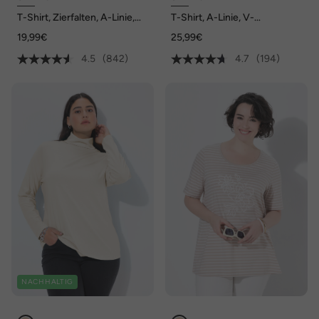
T-Shirt, Zierfalten, A-Linie,
T-Shirt, A-Linie, V-
Rundhals, Halbarm, Modal
Ausschnitt, Halbarm
19,99€
25,99€
4.5
(842)
4.7
(194)
NACHHALTIG