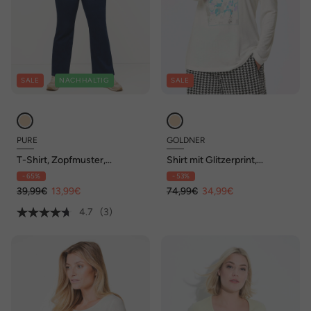
SALE
NACHHALTIG
SALE
PURE
GOLDNER
T-Shirt, Zopfmuster,
Shirt mit Glitzerprint,
Rundhals, Halbarm,
Rundhals
- 65%
- 53%
Biobaumwolle
39,99€
13,99€
74,99€
34,99€
4.7
(3)