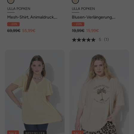
ULLA POPKEN
ULLA POPKEN
Mesh-Shirt, Animaldruck,
Blusen-Verlängerung,
Rundhals, drapierter Langarm
Leomuster, A-Linie, Knöpfe
- 20%
- 20%
69,99€
55,99€
19,99€
15,99€
5
(1)
SALE
BESTSELLER
SALE