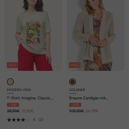
SALE
SALE
MODERN VIEW
GOLDNER
T-Shirt, Imagine, Classic,
Braune Cardigan mit
Rundhals, Halbarm
Ajourmuster
- 50%
- 50%
39,99€
19,99€
109,99€
54,99€
4
(2)