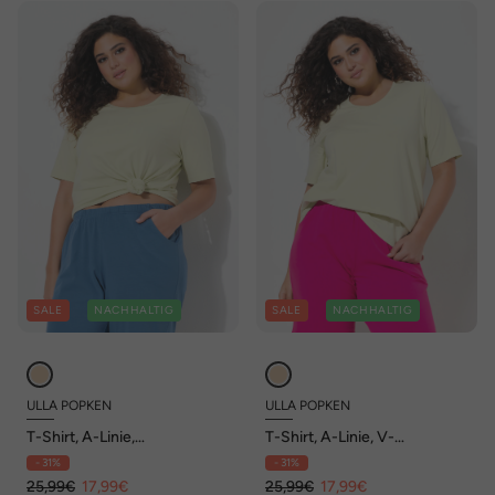
SALE
NACHHALTIG
SALE
NACHHALTIG
ULLA POPKEN
ULLA POPKEN
T-Shirt, A-Linie,
T-Shirt, A-Linie, V-
Rundhalsausschnitt, Halbarm
Ausschnitt, Halbarm
- 31%
- 31%
25,99€
17,99€
25,99€
17,99€