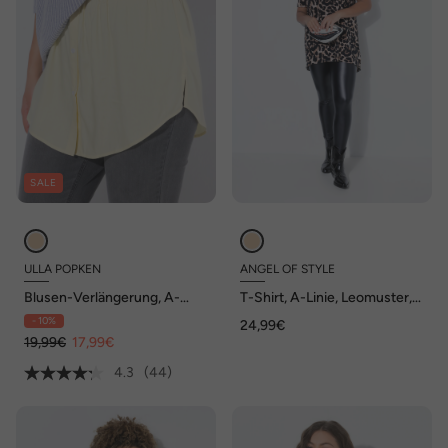
SALE
ULLA POPKEN
ANGEL OF STYLE
Blusen-Verlängerung, A-
T-Shirt, A-Linie, Leomuster,
Linie, gerundeter Saum
Rollkanten
- 10%
24,99€
19,99€
17,99€
4.3
(44)