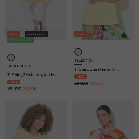
SALE
BESTSELLER
SALE
NACHHALTIG
SELECTION
ULLA POPKEN
T-Shirt, Ziersteine, V-
Ausschnitt, Halbarm, Pima
T-Shirt, Zierfalten, A-Linie,
- 13%
Cotton
Carré-Ausschnitt, Halbarm
- 15%
59,99€
51,99€
39,99€
33,99€