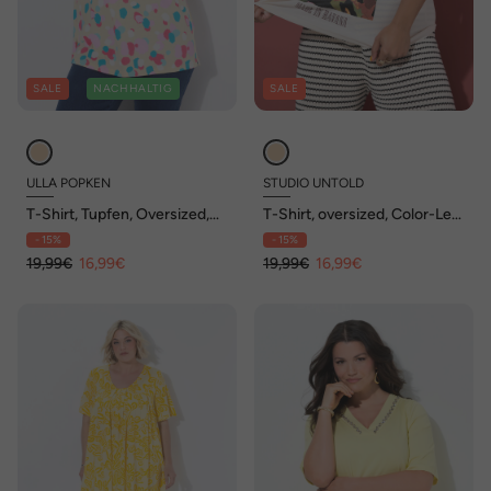
SALE
NACHHALTIG
SALE
ULLA POPKEN
STUDIO UNTOLD
T-Shirt, Tupfen, Oversized,
T-Shirt, oversized, Color-Leo
Rundhals, Halbarm
Motiv
- 15%
- 15%
19,99€
16,99€
19,99€
16,99€