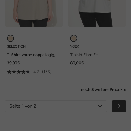
SELECTION
YOEK
T-Shirt, vorne doppellagig, V-
T-shirt Flare Fit
Ausschnitt, Halbarm
39,99€
89,00€
4.7
(133)
noch
8
weitere Produkte
Seite 1 von 2