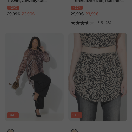
T-Shirt, Cowboyhut,
T-Shirt, oversized, Rüschen-
Oversized, Rundhals,
Brusttasche, Halbarm
- 20%
- 20%
Halbarm
29,99€
23,99€
29,99€
23,99€
3.5
(8)
SALE
SALE