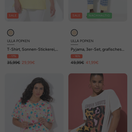
SALE
SALE
NACHHALTIG
ULLA POPKEN
ULLA POPKEN
T-Shirt, Sonnen-Stickerei,
Pyjama, 3er-Set, grafisches
Classic, Rundhals, Halbarm
Muster, Rundhals, Halbarm
- 17%
- 16%
35,99€
29,99€
49,99€
41,99€