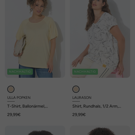
NACHHALTIG
NACHHALTIG
ULLA POPKEN
LAURASON
T-Shirt, Ballonärmel,
Shirt, Rundhals, 1/2 Arm,
Rundhals, Halbarm, Modalmix
Allover Print, OEKO-TEX MIG
29,99€
29,99€