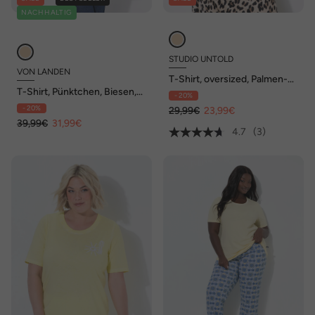
NACHHALTIG
STUDIO UNTOLD
VON LANDEN
T-Shirt, oversized, Palmen-
Stickerei
T-Shirt, Pünktchen, Biesen,
- 20%
V-Ausschnitt, Flügel-
- 20%
29,99€
23,99€
Halbarm
39,99€
31,99€
4.7
(3)