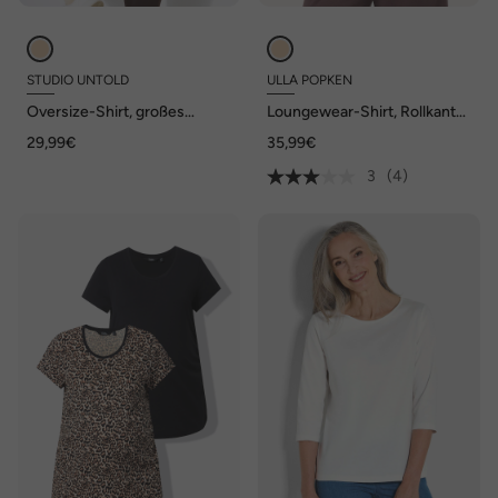
STUDIO UNTOLD
ULLA POPKEN
Oversize-Shirt, großes
Loungewear-Shirt, Rollkante,
Rücken-Statement, Halbarm
Oversized, Rundhals,
29,99€
35,99€
Halbarm
3
(4)