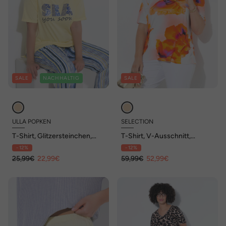
SALE
NACHHALTIG
SALE
ULLA POPKEN
SELECTION
T-Shirt, Glitzersteinchen,
T-Shirt, V-Ausschnitt,
Classic, Rundhals, Halbarm
Classic, Halbarm
- 12%
- 12%
25,99€
22,99€
59,99€
52,99€