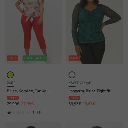
SALE
NACHHALTIG
SALE
PURE
KAFFE CURVE
Bluse, Korallen, Tunika-
Langarm-Bluse Tight fit
Ausschnitt, Halbarm,
- 65%
- 53%
Biobaumwolle
79,99€
27,99€
39,95€
18,68€
1
(1)