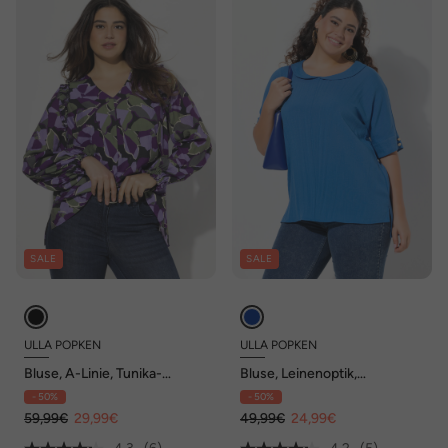
SALE
SALE
ULLA POPKEN
ULLA POPKEN
Bluse, A-Linie, Tunika-
Bluse, Leinenoptik,
Ausschnitt, Ziernähte, 3/4-
Oversized, Tellerkragen,
- 50%
- 50%
Arm
Halbarm
59,99€
29,99€
49,99€
24,99€