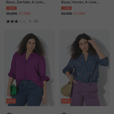
Bluse, Zierfalte, A-Linie,
Bluse, Herzen, A-Linie,
Tunika-Ausschnitt, 3/4-
Tunika-Ausschnitt, Langarm
- 20%
- 20%
Volantarm
59,99€
47,99€
59,99€
47,99€
3
(4)
SALE
SALE