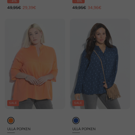
- 41%
- 30%
49,95€
29,39€
49,95€
34,96€
SALE
SALE
ULLA POPKEN
ULLA POPKEN