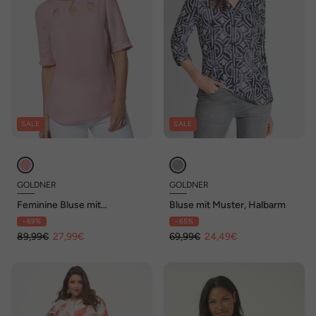
SALE
SALE
GOLDNER
GOLDNER
Feminine Bluse mit
Bluse mit Muster, Halbarm
aufregender
- 69%
- 65%
Ausschnittlösung
89,99€
27,99€
69,99€
24,49€