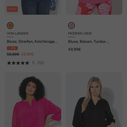
SALE
VON LANDEN
MODERN VIEW
Bluse, Streifen, Kelchkragen,
Bluse, Biesen, Tunika-
Langarm
Ausschnitt, 3/4-Ballonarm
- 17%
49,99€
59,99€
49,99€
5
(12)