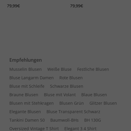
Uni
Uni
79,99€
79,99€
Empfehlungen
Musselin Blusen
Weiße Bluse
Festliche Blusen
Bluse Langarm Damen
Rote Blusen
Bluse mit Schleife
Schwarze Blusen
Braune Blusen
Bluse mit Volant
Blaue Blusen
Blusen mit Stehkragen
Blusen Grün
Glitzer Blusen
Elegante Blusen
Bluse Transparent Schwarz
Tankini Damen 50
Baumwoll-BHs
BH 130G
Oversized Vintage T Shirt
Elegant 3 4 Shirt