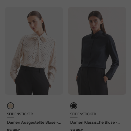
SEIDENSTICKER
SEIDENSTICKER
Damen Ausgestellte Bluse -
Damen Klassische Bluse -
Druck
Uni
99,99€
79,99€