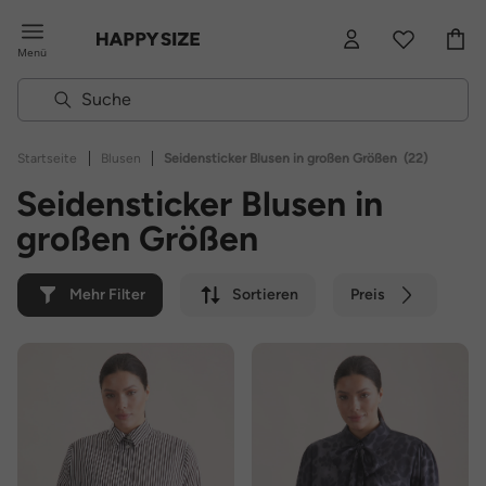
Menü
|
|
Startseite
Blusen
Seidensticker Blusen in großen Größen
(22)
Seidensticker Blusen in
großen Größen
Mehr Filter
Sortieren
Preis
Farbe
Marke
Nachhaltig