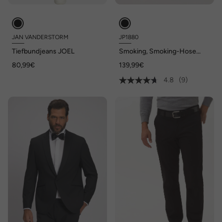
JAN VANDERSTORM
JP1880
Tiefbundjeans JOEL
Smoking, Smoking-Hose
Amor, Business, Woll-
80,99€
139,99€
Stretch
4.8
(9)