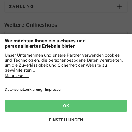
ZAHLUNG
Weitere Onlineshops
Deutschland
Sicher einkaufen mit
Newsletter
Datenschutz
AGB
Widerrufsrecht
Lieferbedingungen
Jetzt
anmelden
und 15%
Impressum
Rabatt sichern! 👈
Zur Anmeldung