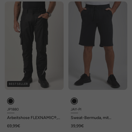
BESTSELLER
JP1880
JAY-PI
Arbeitshose FLEXNAMIC®,
Sweat-Bermuda, mit
Workwear, Multifunktions-
Tunnelzug, bis 8 XL
69,99€
39,99€
Taschen, bis Gr. 72