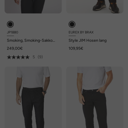
JP1880
EUREX BY BRAX
Smoking, Smoking-Sakko
Style JIM Hosen lang
Amor, Business, Spiegel-
249,00€
109,95€
Revers, Woll-Stretch
5
(9)