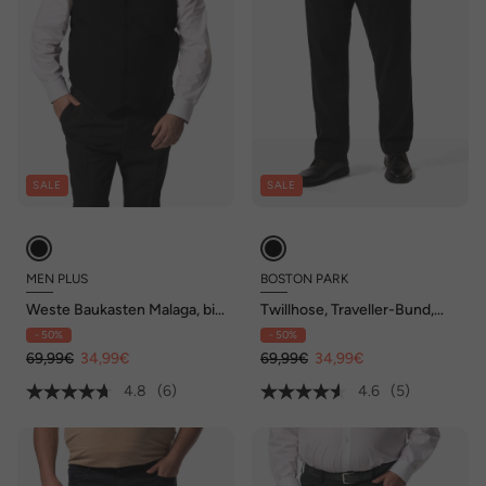
SALE
SALE
MEN PLUS
BOSTON PARK
Weste Baukasten Malaga, bis
Twillhose, Traveller-Bund,
74/35
FlatFront, Regular Fit, bis 72
- 50%
- 50%
69,99€
34,99€
69,99€
34,99€
4.8
(6)
4.6
(5)