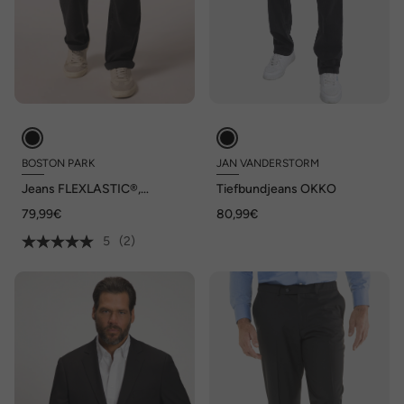
BOSTON PARK
JAN VANDERSTORM
Jeans FLEXLASTIC®,
Tiefbundjeans OKKO
Bauchfit, Regular Fit, 5-
79,99€
80,99€
Pocket, bis 72/36
5
(2)