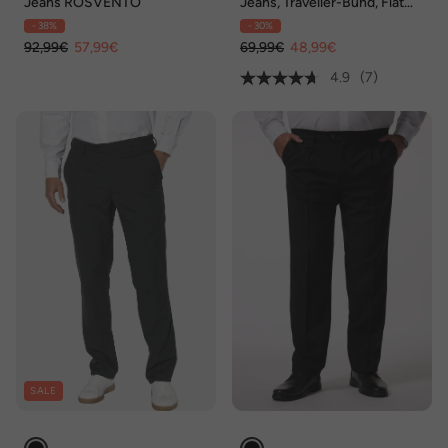
Jeans ROSVENTO
Jeans, Traveller-Bund, Flat
Front, Regular Fit, bis 72/36
- 38%
- 30%
92,99€
57,99€
69,99€
48,99€
4.9
(7)
SALE