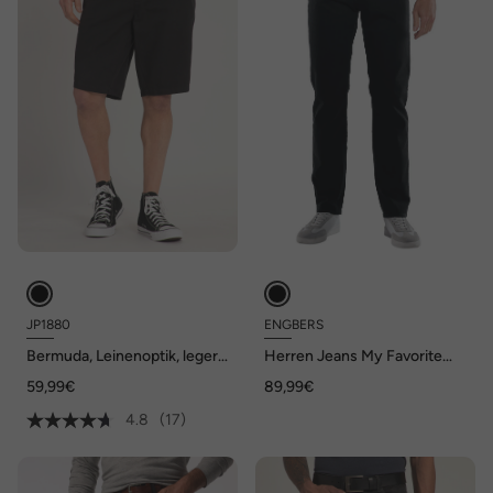
JP1880
ENGBERS
Bermuda, Leinenoptik, legere
Herren Jeans My Favorite
Passform, Elastikbund
straight , Schwarz
59,99€
89,99€
4.8
(17)