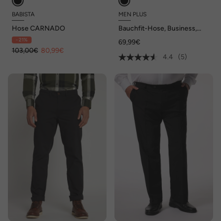
BABISTA
MEN PLUS
Hose CARNADO
Bauchfit-Hose, Business,
Baukasten, bis Gr. 82/41
- 21%
69,99€
103,00€
80,99€
4.4
(5)