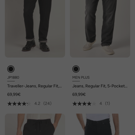
JP1880
MEN PLUS
Traveller-Jeans, Regular Fit,
Jeans, Regular Fit, 5-Pocket,
seitlich elastischer Bund, bis
bis 72/36
69,99€
69,99€
Gr. 36/72
4.2
(24)
4
(1)