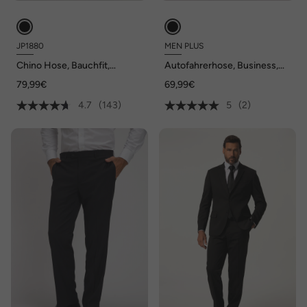
JP1880
MEN PLUS
Chino Hose, Bauchfit,
Autofahrerhose, Business,
Regular Fit, bis Gr. 70/35
Baukasten, Porto, bis Gr.
79,99€
69,99€
82/41
4.7
(143)
5
(2)