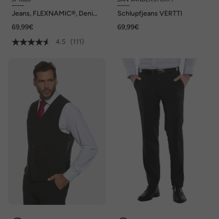
Jeans, FLEXNAMIC®, Denim,
Schlupfjeans VERTTI
Straight Fit, bis Gr. 70/35
69,99€
69,99€
4.5
(111)