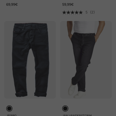
Pocket, bis Gr. 72/36
69,99€
59,99€
5
(2)
JP1880
JAN VANDERSTORM