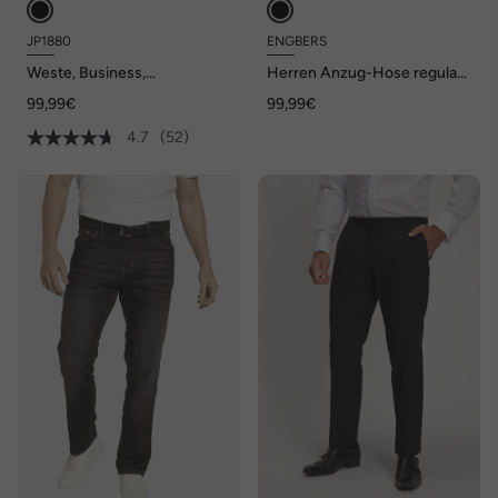
JP1880
ENGBERS
Weste, Business,
Herren Anzug-Hose regular
FLEXNAMIC®, Baukasten
My Favorite , Schwarz
99,99€
99,99€
Zeus, bis Gr. 72/36
4.7
(52)