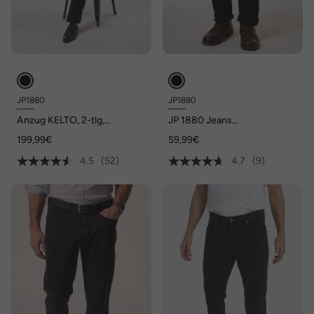
JP1880
JP1880
Anzug KELTO, 2-tlg,
JP 1880 Jeans
FLEXNAMIC®, Business,
FLEXNAMIC®, Denim, 5-
199,99€
59,99€
bisGr.72/36
Pocket, Regular Fit, bis Gr.
36/72
4.5
(52)
4.7
(9)