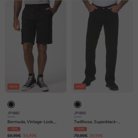
SALE
SALE
JP1880
JP1880
Bermuda, Vintage-Look,
Twillhose, Superblack-
Elastikbund und Kordelzug,
Färbung, Komfortbund,
- 50%
- 50%
Cargotaschen, bis 8 XL
Regular Fit
69,99€
34,99€
79,99€
39,99€