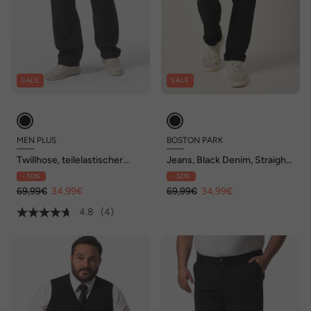
SALE
SALE
MEN PLUS
BOSTON PARK
Twillhose, teilelastischer
Jeans, Black Denim, Straight
Bund, bis 74/36
Fit, bis 36/72
- 50%
- 50%
69,99€
34,99€
69,99€
34,99€
4.8
(4)