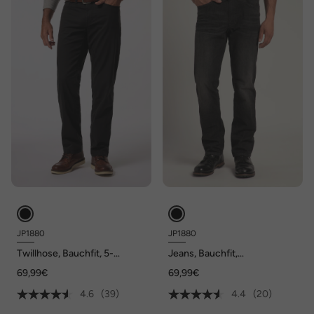
JP1880
JP1880
Twillhose, Bauchfit, 5-
Jeans, Bauchfit,
Pocket, Regular Fit, bis Gr,
FLEXNAMIC®, Denim,
69,99€
69,99€
70/35
Regular Fit, 5-Pocket, bis Gr.
36/72
4.6
(39)
4.4
(20)