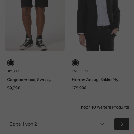
JP1880
ENGBERS
Cargobermuda, Sweat,
Herren Anzug-Sakko My
Cargotaschen,
Favorite , Schwarz
59,99€
179,99€
FLEXNAMIC®, bis 72
noch
10
weitere Produkte
Seite 1 von 2