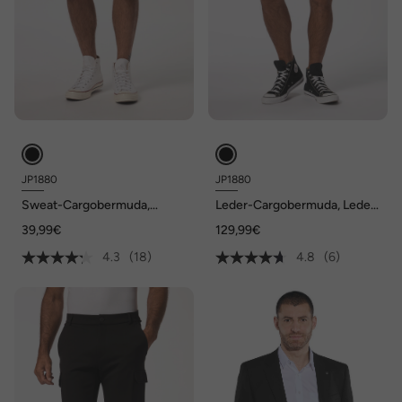
JP1880
JP1880
Sweat-Cargobermuda,
Leder-Cargobermuda, Leder,
Elastikbund, Cargotaschen,
Lamm-Nappaleder,
39,99€
129,99€
bis 7 XL
Cargotaschen, bis Gr. 68
4.3
(18)
4.8
(6)