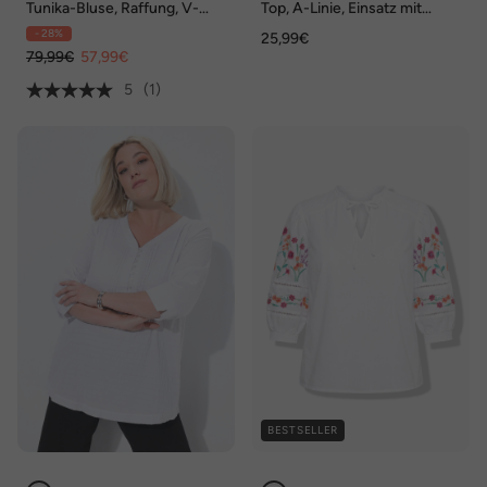
Tunika-Bluse, Raffung, V-
Top, A-Linie, Einsatz mit
Ausschnitt, Langarm,
Spitzendruck, ärmellos,
- 28%
25,99€
Biobaumwolle
Angel of Style x MIAMODA
79,99€
57,99€
5
(1)
BESTSELLER