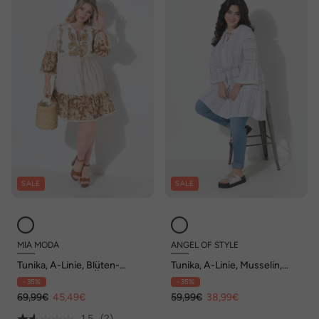
SALE
SALE
MIA MODA
ANGEL OF STYLE
Tunika, A-Linie, Blüten-
Tunika, A-Linie, Musselin,
Stickereien, 3/4-Ärmel
Streifen, Volants
- 35%
- 35%
69,99€
45,49€
59,99€
38,99€
1.5
(2)