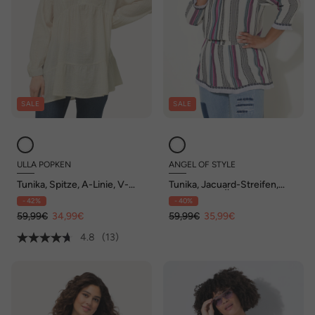
SALE
SALE
ULLA POPKEN
ANGEL OF STYLE
Tunika, Spitze, A-Linie, V-
Tunika, Jacuard-Streifen,
Ausschnitt, Langarm
Biesen, 3/4-Ärmel
- 42%
- 40%
59,99€
34,99€
59,99€
35,99€
4.8
(13)