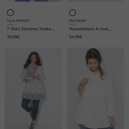
ULLA POPKEN
MIA MODA
T-Shirt, Stickerei, Tunika-
Musselinkleid, A-Linie,
Ausschnitt, Halbarm
Querrüschen, 3/4-
39,99€
54,99€
Ballonärmel