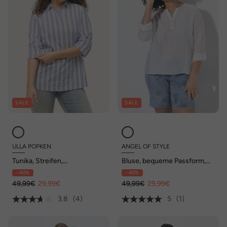
SALE
SALE
ULLA POPKEN
ANGEL OF STYLE
Tunika, Streifen,
Bluse, bequeme Passform,
Hemdkragen, V-Ausschnitt,
extra leichtes Gewebe
- 40%
- 40%
Langarm
49,99€
29,99€
49,99€
29,99€
3.8
(4)
5
(1)