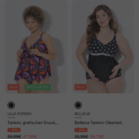
SALE
NACHHALTIG
SALE
ULLA POPKEN
BELLIEVA
Tankini, grafischer Druck,
Bellieva Tankini-Oberteil
Softcups, recycelt
ohne Softschalen, Punkte
- 20%
- 20%
59,99€
47,99€
35,99€
28,79€