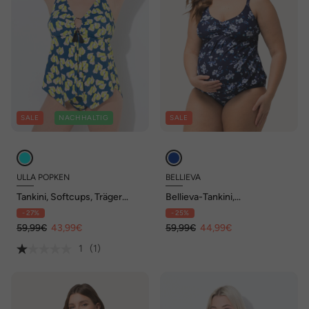
SALE
NACHHALTIG
SALE
ULLA POPKEN
BELLIEVA
Tankini, Softcups, Träger
Bellieva-Tankini,
verstellbar, recycelt
Umstandsmode,
- 27%
- 25%
Blüten/Ringel, Raffung,
59,99€
43,99€
verstellbare Träger
59,99€
44,99€
1
(1)