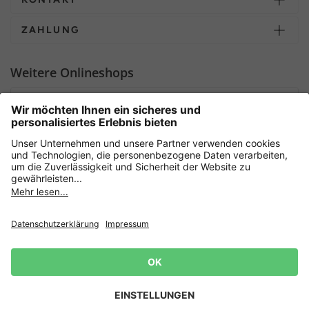
ZAHLUNG
Weitere Onlineshops
Deutschland
Sicher einkaufen mit
Newsletter
Datenschutz
AGB
Widerrufsrecht
Lieferbedingungen
Jetzt
anmelden
und 15%
Impressum
Rabatt sichern! 👈
Zur Anmeldung