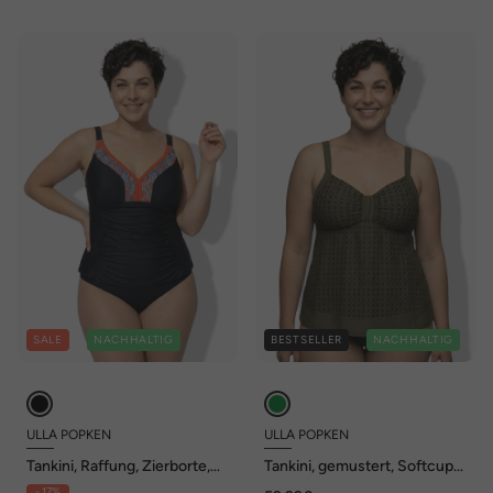
SALE
NACHHALTIG
BESTSELLER
NACHHALTIG
ULLA POPKEN
ULLA POPKEN
Tankini, Raffung, Zierborte,
Tankini, gemustert, Softcups,
Softcups, verstellbare Träger
Träger verstellbar
- 17%