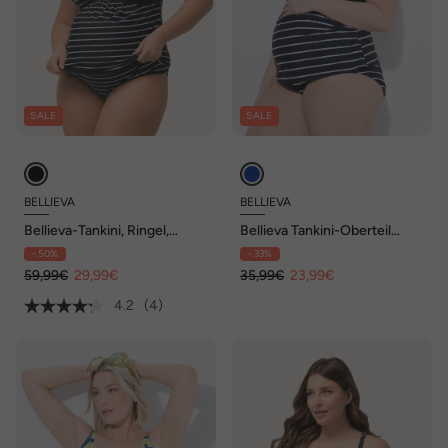
SALE
SALE
BELLIEVA
BELLIEVA
Bellieva-Tankini, Ringel,
Bellieva Tankini-Oberteil
Raffung, verstellbare Träger
ohne Softschalen, Ringel
- 50%
- 33%
59,99€
29,99€
35,99€
23,99€
4.2
(4)