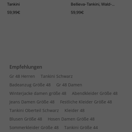
Tankini
Bellieva-Tankini, Wald-
Muster, ohne Softcups,
59,99€
59,99€
recycelt
Empfehlungen
Gr 48 Herren
Tankini Schwarz
Badeanzug Größe 48
Gr 48 Damen
Winterjacke damen größe 48
Abendkleider Größe 48
Jeans Damen Größe 48
Festliche Kleider Größe 48
Tankini Oberteil Schwarz
Kleider 48
Blusen Größe 48
Hosen Damen Größe 48
Sommerkleider Größe 48
Tankini Größe 44