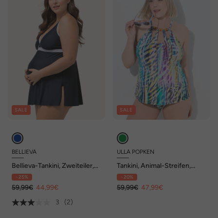
SALE
SALE
BELLIEVA
ULLA POPKEN
Bellieva-Tankini, Zweiteiler,
Tankini, Animal-Streifen,
Umstandsmode, verstellbare
Softcups, Cut-Outs
- 25%
- 20%
Träger, breites Bündchen,
OEKO-TEX
59,99€
44,99€
59,99€
47,99€
3
(2)