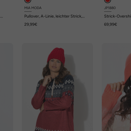
MIA MODA
JP1880
,
Pullover, A-Linie, leichter Strick,
Strick-Oversh
Langarm, Wellensaum
Brusttaschen, 
29,99€
69,99€