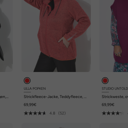
ULLA POPKEN
STUDIO UNTOL
gen,
Strickfleece-Jacke, Teddyfleece, 2-
Strickweste, o
Wege-Zipper, Reflektor
69,99€
69,99€
4.8
(52)