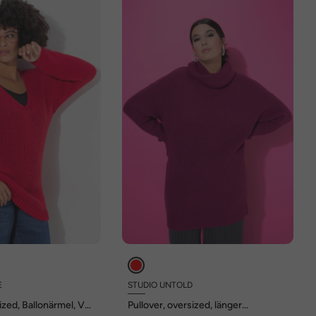
E
STUDIO UNTOLD
ized, Ballonärmel, V-
Pullover, oversized, länger
geschnitten, Rollkragen