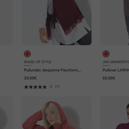
ANGEL OF STYLE
JAN VANDERST
Pullunder, bequeme Passform,
Pullover LAR
seitlich mit Bindeband
39,99€
69,99€
5
(1)