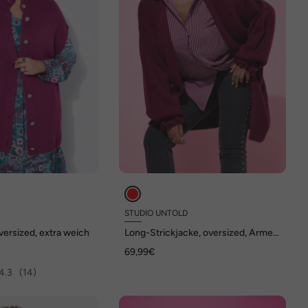
D
STUDIO UNTOLD
versized, extra weich
Long-Strickjacke, oversized, Ärmel-
Raffung
69,99€
4.3
(14)