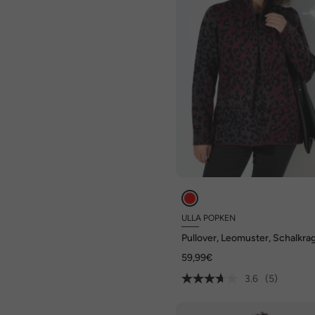
ULLA POPKEN
Pullover, Leomuster, Schalkra
Langarm
59,99€
3.6
(5)