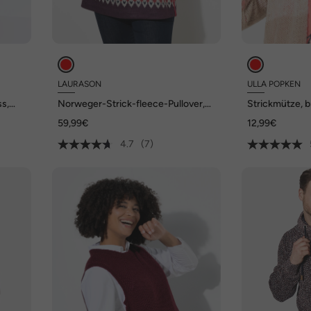
LAURASON
ULLA POPKEN
ss,
Norweger-Strick-fleece-Pullover,
Strickmütze, b
Stehkragen
weicher Strick
59,99€
12,99€
4.7
(7)