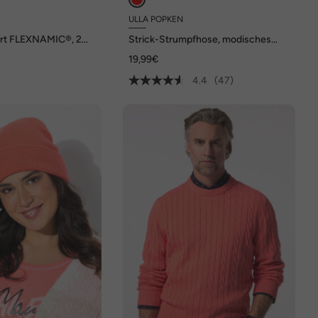
ULLA POPKEN
irt FLEXNAMIC®, 2
Strick-Strumpfhose, modisches
bis 7 XL
Zopfmuster, warm
19,99€
4.4
(47)