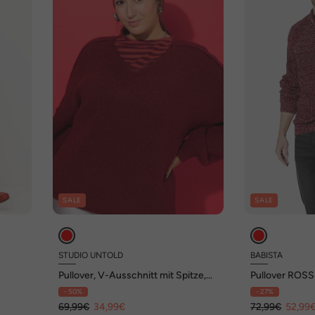
SALE
SALE
STUDIO UNTOLD
BABISTA
Pullover, V-Ausschnitt mit Spitze,
Pullover ROS
weiter Langarm
- 50%
- 27%
69,99€
34,99€
72,99€
52,99