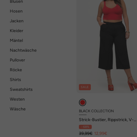
Blusen
Hosen
Jacken
Kleider
Mäntel
Nachtwäsche
Pullover
Röcke
Shirts
SALE
Sweatshirts
Westen
Wäsche
BLACK COLLECTION
Strick-Bustier, Rippstrick, V-
Ausschnitt, breite Träger
- 68%
39,99€
12,99€