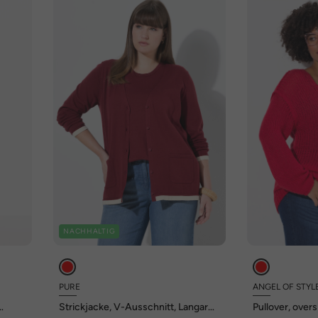
NACHHALTIG
PURE
ANGEL OF STYL
Strickjacke, V-Ausschnitt, Langarm,
Pullover, overs
Biobaumwolle
Ausschnitt.