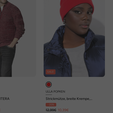
SALE
ULLA POPKEN
SITERA
Strickmütze, breite Krempe,
weicher Strick
- 20%
€
12,99€
10,39€