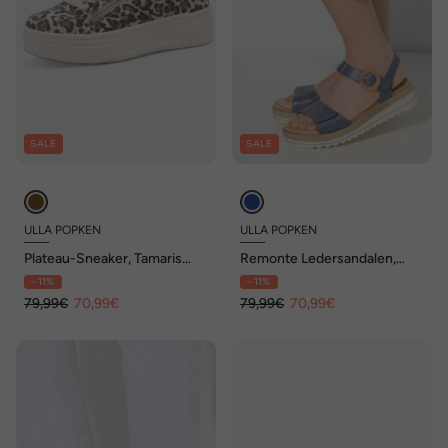
SALE
SALE
ULLA POPKEN
ULLA POPKEN
Plateau-Sneaker, Tamaris
Remonte Ledersandalen,
Comfort, Zipper,
Plateausohle, Weite F 1/2
- 11%
- 11%
Komfortweite
79,99€
70,99€
79,99€
70,99€