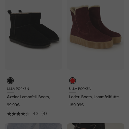
ULLA POPKEN
ULLA POPKEN
Axelda Lammfell-Boots,
Leder-Boots, Lammfellfutter,
wasserabweisend, Weite H
Wechselfußbett, Weite H
99,99€
189,99€
4.2
(4)