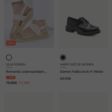
SALE
ULLA POPKEN
HAPPY SIZE DE WOMEN
Remonte Ledersandalen,
Damen Halbschuh H-Weite
Plateausohle, Klett, Weite F
- 11%
69,95€
1/2
79,99€
70,99€