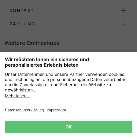
KONTAKT
ZAHLUNG
Weitere Onlineshops
Deutschland
Sicher einkaufen mit
Newsletter
Datenschutz
AGB
Widerrufsrecht
Lieferbedingungen
Jetzt
anmelden
und 15%
Impressum
Rabatt sichern! 👈