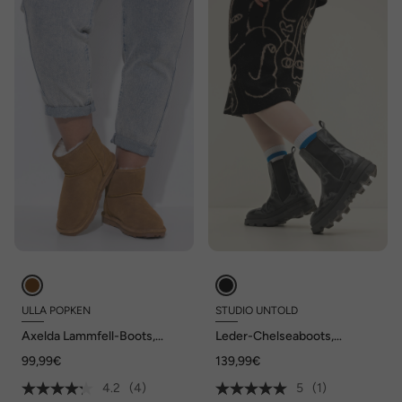
ULLA POPKEN
STUDIO UNTOLD
Axelda Lammfell-Boots,
Leder-Chelseaboots,
wasserabweisend, Weite H
Echtleder, Stickerei,
99,99€
139,99€
Plateausohle
4.2
(4)
5
(1)