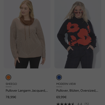
SHEEGO
MODERN VIEW
Pullover Langarm Jacquard,
Pullover, Blüten, Oversized,
Jersey Sonstiges Muster
Stehkragen, Langarm
78,99€
69,99€
Rollkragen
4.4
(5)