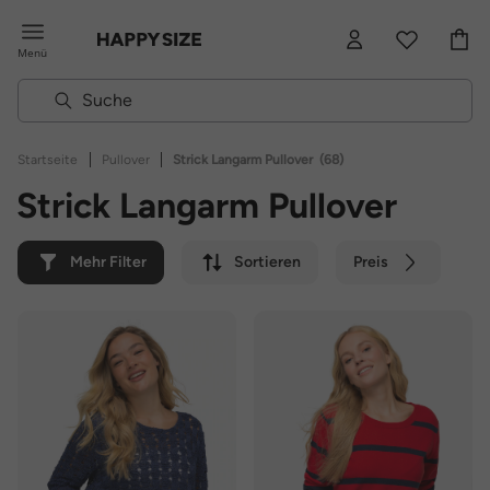
Menü
|
|
Startseite
Pullover
Strick Langarm Pullover
(68)
Strick Langarm Pullover
Mehr Filter
Sortieren
Preis
Farbe
Marke
Nachhaltig