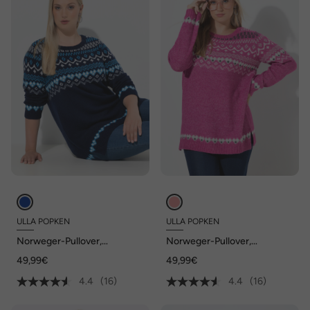
ULLA POPKEN
ULLA POPKEN
Norweger-Pullover,
Norweger-Pullover,
Rundhals, Langarm, weicher
Rundhals, Langarm, weicher
49,99€
49,99€
Strick
Strick
4.4
(16)
4.4
(16)