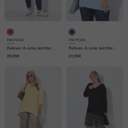
MIA MODA
MIA MODA
Pullover, A-Linie, leichter
Pullover, A-Linie, leichter
Strick, Langarm, Wellensaum
Strick, Stehkragen,
29,99€
29,99€
Wellensaum