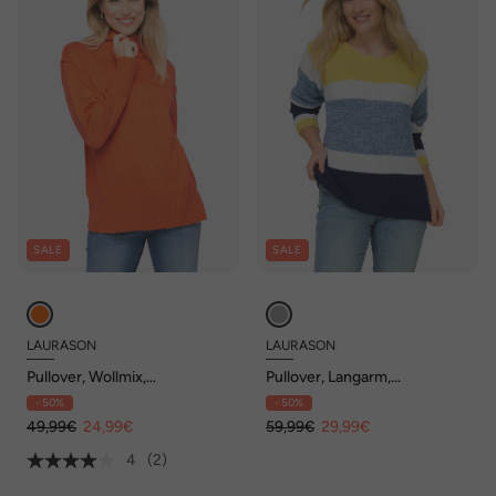
SALE
SALE
LAURASON
LAURASON
Pullover, Wollmix,
Pullover, Langarm,
Stehkragen, Langarm
Rundhalsausschnitt
- 50%
- 50%
49,99€
24,99€
59,99€
29,99€
4
(2)