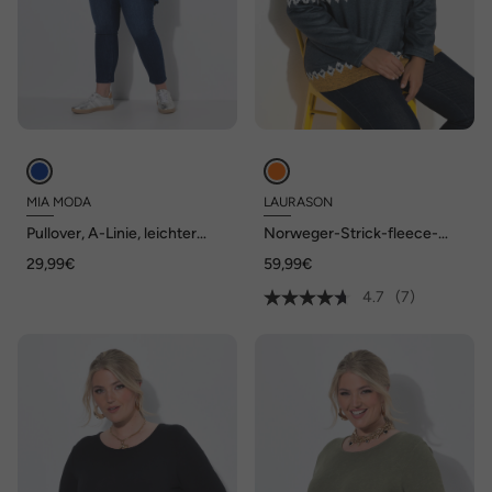
MIA MODA
LAURASON
Pullover, A-Linie, leichter
Norweger-Strick-fleece-
Strick, Langarm, Wellensaum
Pullover, Stehkragen
29,99€
59,99€
4.7
(7)