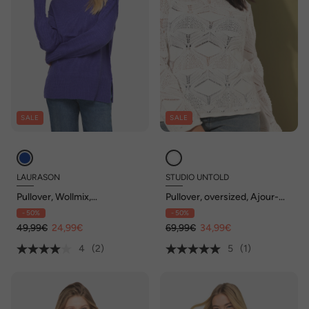
SALE
SALE
LAURASON
STUDIO UNTOLD
Pullover, Wollmix,
Pullover, oversized, Ajour-
Stehkragen, Langarm
Strick, Rollkanten
- 50%
- 50%
49,99€
24,99€
69,99€
34,99€
4
(2)
5
(1)