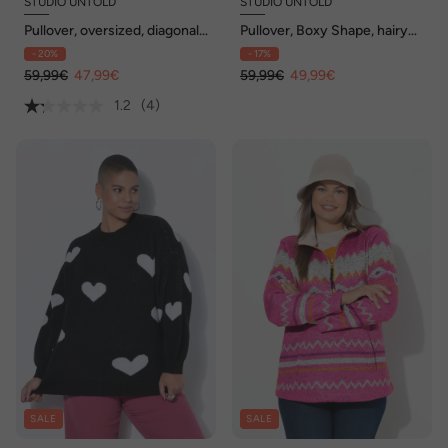
STUDIO UNTOLD
STUDIO UNTOLD
Pullover, oversized, diagonale
Pullover, Boxy Shape, hairy
Blockstreifen
Strick
- 20%
- 17%
59,99€
47,99€
59,99€
49,99€
1.2
(4)
SALE
SALE