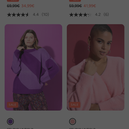
69,99€
34,99€
59,99€
41,99€
4.4
(10)
4.2
(6)
SALE
SALE