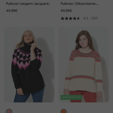
Pullover Langarm Jacquard
Pullover, Glitzersterne,
Sonstiges Muster Ohne
Rundhals, Raglan-Langarm
49,99€
49,99€
Kragen
4.5
(30)
NACHHALTIG