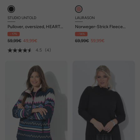
STUDIO UNTOLD
LAURASON
Pullover, oversized, HEARTS-
Norweger-Strick Fleece
Muster, Ballon-Langarm
Pullover, Troyerkragen,
- 17%
- 14%
59,99€
49,99€
69,99€
59,99€
4.5
(4)