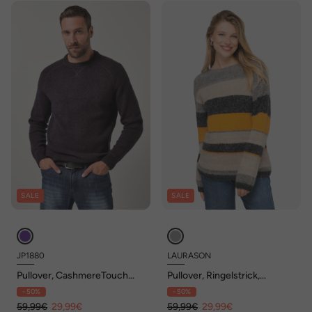
SALE
SALE
JP1880
LAURASON
Pullover, CashmereTouch
Pullover, Ringelstrick,
Strick, Rundhalsausschnitt,
Wollanteil, Rundhals,
- 50%
- 50%
bis 7 XL
Langarm
59,99€
29,99€
59,99€
29,99€