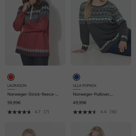
LAURASON
ULLA POPKEN
Norweger-Strick-fleece-
Norweger-Pullover,
Pullover, Stehkragen
Rundhals, Langarm, weicher
59,99€
49,99€
Strick
4.7
(7)
4.4
(16)