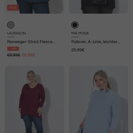
SALE
LAURASON
MIA MODA
Norweger-Strick Fleece
Pullover, A-Linie, leichter
Pullover, Troyerkragen,
Strick, Stehkragen,
- 14%
29,99€
Wellensaum
69,99€
59,99€