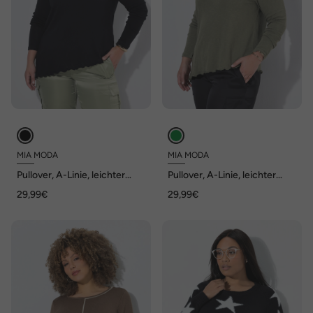
MIA MODA
MIA MODA
Pullover, A-Linie, leichter
Pullover, A-Linie, leichter
Strick, asymmetrischer
Strick, asymmetrischer
29,99€
29,99€
Wellensaum
Wellensaum