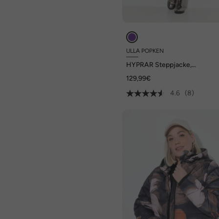
ULLA POPKEN
HYPRAR Steppjacke,
wasserabweisend, Stehkrage
129,99€
4.6
(8)