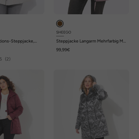
SHEEGO
ions-Steppjacke,
Steppjacke Langarm Mehrfarbig Mit
end
Kapuze
99,99€
5
(2)