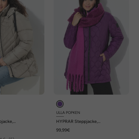
ULLA POPKEN
jacke,
HYPRAR Steppjacke,
end, Kapuze
wasserabweisend, Stehkragen
99,99€