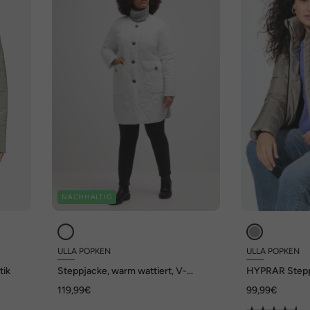
NACHHALTIG
ULLA POPKEN
ULLA POPKEN
tik
Steppjacke, warm wattiert, V-
HYPRAR Stepp
Ausschnitt, Wellenstepp
wasserabweis
119,99€
99,99€