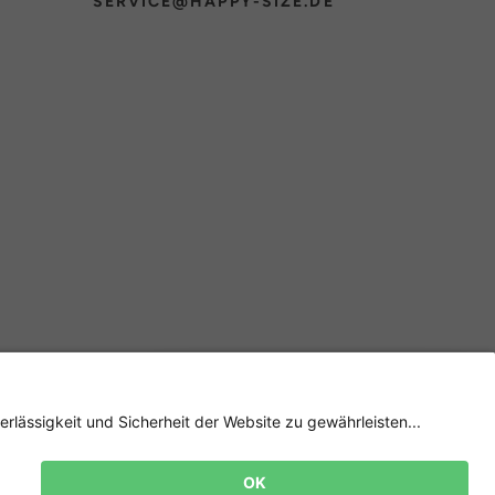
SERVICE@HAPPY-SIZE.DE
Newsletter
Jetzt
anmelden
und 15%
Rabatt sichern! 👈
Zur Anmeldung