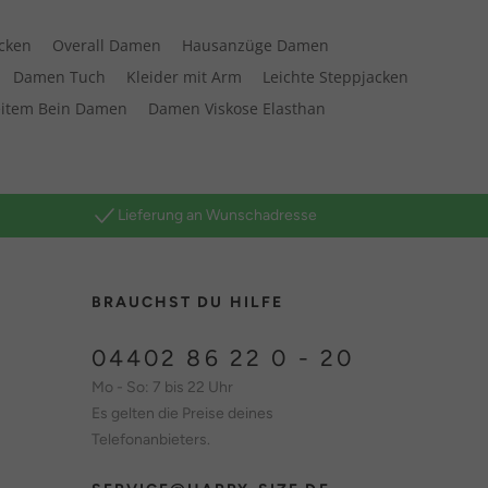
cken
Overall Damen
Hausanzüge Damen
Damen Tuch
Kleider mit Arm
Leichte Steppjacken
eitem Bein Damen
Damen Viskose Elasthan
Lieferung an Wunschadresse
BRAUCHST DU HILFE
04402 86 22 0 - 20
Mo - So: 7 bis 22 Uhr
Es gelten die Preise deines
Telefonanbieters.