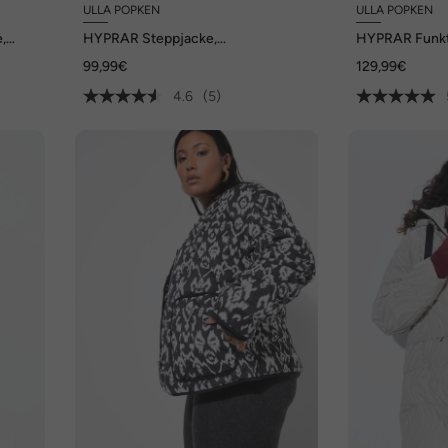
ULLA POPKEN
ULLA POPKEN
,
HYPRAR Steppjacke,
HYPRAR Funkt
wasserabweisend, Kapuze
Herzen, wass
99,99€
129,99€
4.6
(5)