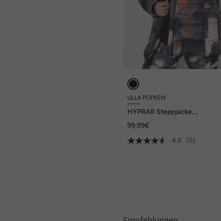
ULLA POPKEN
HYPRAR Steppjacke,
wasserabweisend, Kapuze
99,99€
4.6
(5)
Empfehlungen