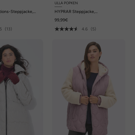
ULLA POPKEN
ions-Steppjacke,
HYPRAR Steppjacke,
erabweisend
wasserabweisend, Kapuze
99,99€
5
(13)
4.6
(5)