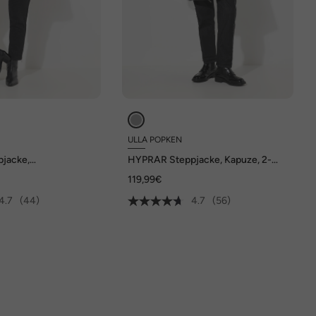
ULLA POPKEN
jacke,
HYPRAR Steppjacke, Kapuze, 2-
end, Stehkragen
Wege-Zipper, Zipptaschen
119,99€
4.7
(44)
4.7
(56)