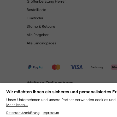
Größenberatung Herren
Bestellkarte
Filialfinder
Storno & Retoure
Alle Ratgeber
Alle Landingpages
Rechnung
Weitere Onlineshops
Deutschland