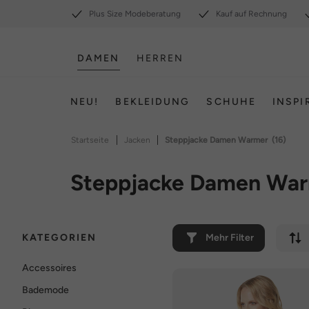
Plus Size Modeberatung
Kauf auf Rechnung
DAMEN
HERREN
NEU!
BEKLEIDUNG
SCHUHE
INSPI
|
|
Startseite
Jacken
Steppjacke Damen Warmer
(16)
Steppjacke Damen Wa
KATEGORIEN
Mehr Filter
Accessoires
Bademode