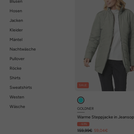
Blusen
Hosen
Jacken
Kleider
Mäntel
Nachtwäsche
Pullover
Röcke
Shirts
SALE
Sweatshirts
Westen
Wäsche
GOLDNER
Warme Steppjacke in Jeansop
- 63%
159,99€
59,04€