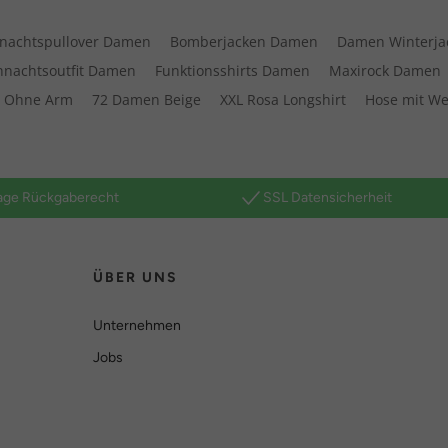
nachtspullover Damen
Bomberjacken Damen
Damen Winterja
hnachtsoutfit Damen
Funktionsshirts Damen
Maxirock Damen
t Ohne Arm
72 Damen Beige
XXL Rosa Longshirt
Hose mit W
age Rückgaberecht
SSL Datensicherheit
ÜBER UNS
Unternehmen
Jobs