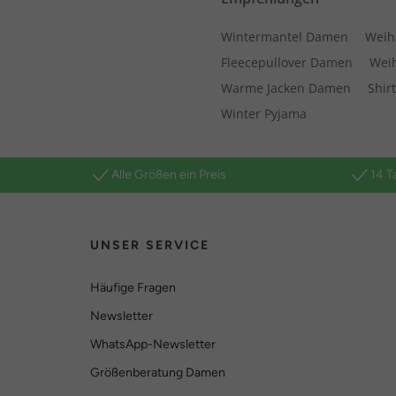
Wintermantel Damen
Weih
Fleecepullover Damen
Wei
Warme Jacken Damen
Shir
Winter Pyjama
Alle Größen ein Preis
14 T
UNSER SERVICE
Häufige Fragen
Newsletter
WhatsApp-Newsletter
Größenberatung Damen