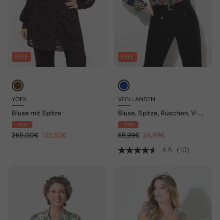
SALE
SALE
YOEK
VON LANDEN
Bluse mit Spitze
Bluse, Spitze, Rüschen, V-
Ausschnitt, Langarm
- 50%
- 50%
265,00€
132,50€
69,99€
34,99€
4.5
(10)