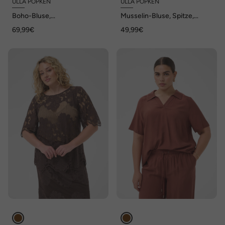
ULLA POPKEN
ULLA POPKEN
Boho-Bluse,
Musselin-Bluse, Spitze,
Rüschen/Spitze, Stehkragen,
Oversized, Rundhals,
69,99€
49,99€
Langarm
Halbarm