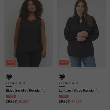
SALE
SALE
KAFFE CURVE
KAFFE CURVE
Bluse ärmellos Regular fit
Langarm-Bluse Regular fit
- 33%
- 31%
39,95€
26,62€
59,95€
41,39€