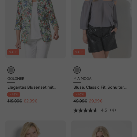
SALE
SALE
GOLDNER
MIA MODA
Elegantes Blusenset mit
Bluse, Classic Fit, Schulter
Blumenmuster
CutOut mit Spitze
- 48%
- 40%
119,99€
62,99€
49,99€
29,99€
4.5
(4)