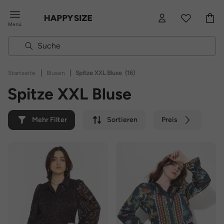
Menü
|
|
Startseite
Blusen
Spitze XXL Bluse
(16)
Spitze XXL Bluse
Mehr Filter
Sortieren
Preis
Farbe
Marke
Nachhaltig