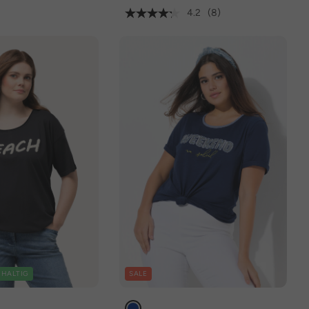
4.2
(8)
HALTIG
SALE