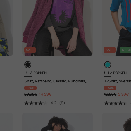
SALE
SALE
NACH
ULLA POPKEN
ULLA POPKEN
Shirt, Raffband, Classic, Rundhals,
T-Shirt, overs
Langarm
- 50%
- 50%
29,99€
14,99€
19,99€
9,99€
4.2
(8)