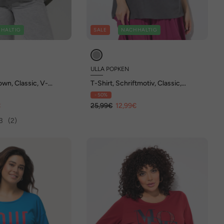
HALTIG
SALE
NACHHALTIG
ULLA POPKEN
own, Classic, V-
T-Shirt, Schriftmotiv, Classic,
albarm
Rundhals, Halbarm
- 50%
€
25,99€
12,99€
3
(2)