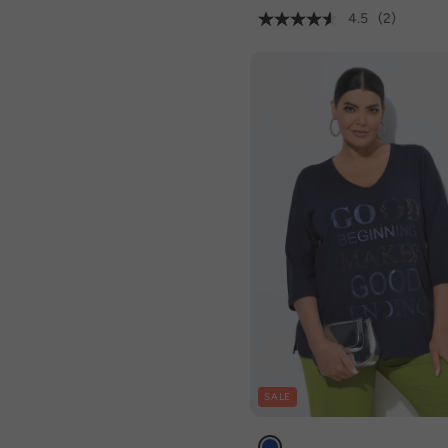
4.5
(2)
SALE