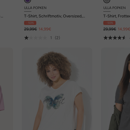
ULLA POPKEN
ULLA POPKEN
-
T-Shirt, Schriftmotiv, Oversized,
T-Shirt, Frott
Rundhals, Halbarm
Oversized, Ru
- 50%
- 50%
29,99€
14,99€
29,99€
14,99
1
(2)