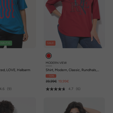
HALTIG
SALE
MODERN VIEW
ized, LOVE, Halbarm
Shirt, Modern, Classic, Rundhals,
3/4-Arm
- 50%
39,99€
19,99€
4.6
(9)
4.7
(6)