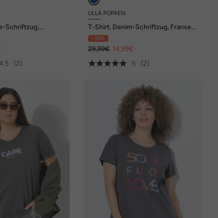
ULLA POPKEN
ee-Schriftzug,
T-Shirt, Denim-Schriftzug, Fransen,
ndhals, Halbarm
Rundhals, Halbarm
- 50%
€
29,99€
14,99€
4.5
(2)
5
(2)