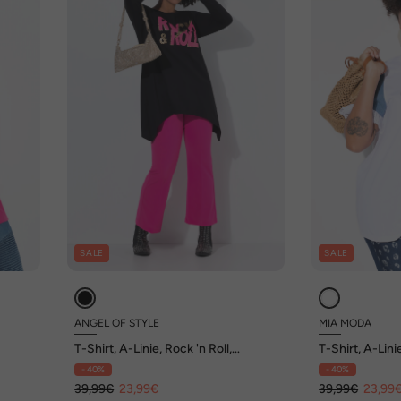
SALE
SALE
ANGEL OF STYLE
MIA MODA
T-Shirt, A-Linie, Rock 'n Roll,
T-Shirt, A-Lini
Zipfelsaum
Halbarm, Schr
- 40%
- 40%
39,99€
23,99€
39,99€
23,99