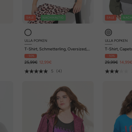
SALE
NACHHALTIG
SALE
NACH
ULLA POPKEN
ULLA POPKEN
T-Shirt, Schmetterling, Oversized,
T-Shirt, Capet
V-Ausschnitt, Halbarm
Ausschnitt, H
- 50%
- 50%
25,99€
12,99€
29,99€
14,99
5
(4)