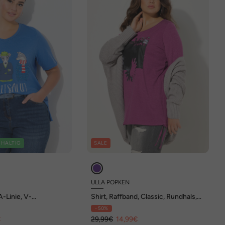
HALTIG
SALE
ULLA POPKEN
A-Linie, V-
Shirt, Raffband, Classic, Rundhals,
albarm
Langarm
- 50%
€
29,99€
14,99€