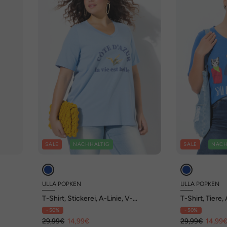
SALE
NACHHALTIG
SALE
NACH
ULLA POPKEN
ULLA POPKEN
T-Shirt, Stickerei, A-Linie, V-
T-Shirt, Tiere, 
Ausschnitt, Halbarm
Ausschnitt, H
- 50%
- 50%
29,99€
14,99€
29,99€
14,99