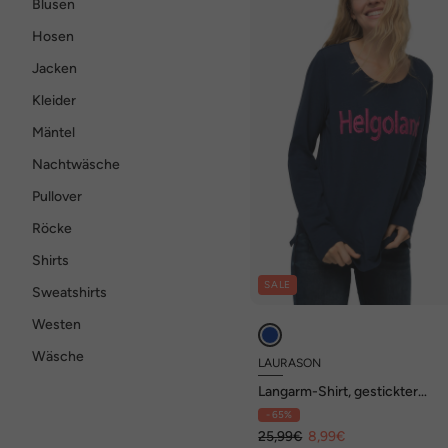
Blusen
Hosen
Jacken
Kleider
Mäntel
Nachtwäsche
Pullover
Röcke
Shirts
SALE
Sweatshirts
Westen
Wäsche
LAURASON
Langarm-Shirt, gestickter
Schriftzug, Rundhals
- 65%
25,99€
8,99€