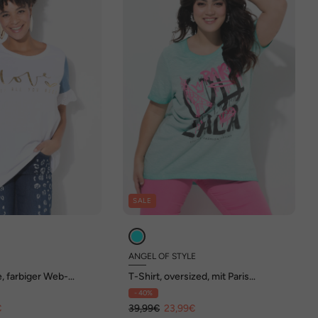
SALE
ANGEL OF STYLE
e, farbiger Web-
T-Shirt, oversized, mit Paris
iftzug
Graffitti-Schriftzug
- 40%
€
39,99€
23,99€