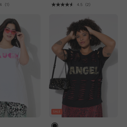
4
(1)
4.5
(2)
SALE