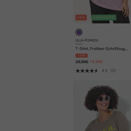
SALE
NACHHALTIG
ULLA POPKEN
T-Shirt, Frottee-Schriftzug,
Oversized, Rundhals, Halbarm
- 50%
29,99€
14,99€
4.5
(2)