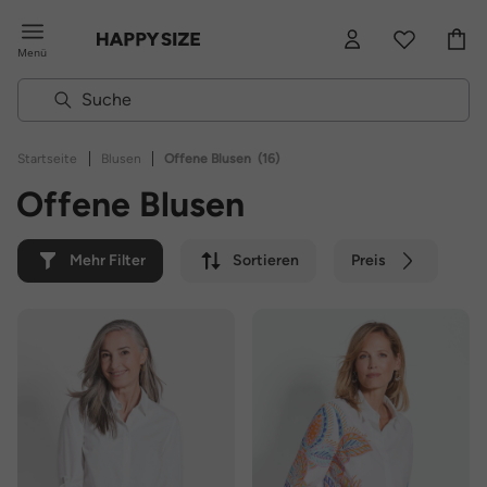
Menü
|
|
Startseite
Blusen
Offene Blusen
(16)
Offene Blusen
Mehr Filter
Sortieren
Preis
Farbe
Marke
Nachhaltig