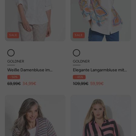
SALE
SALE
GOLDNER
GOLDNER
Weiße Damenbluse im
Elegante Langarmbluse mit
längeren Schnitt
Print
- 50%
- 45%
69,99€
34,99€
109,99€
59,99€