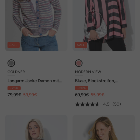
SALE
SALE
GOLDNER
MODERN VIEW
Langarm Jacke Damen mit
Bluse, Blockstreifen,
Grafikmuster und V-
Hemdkragen, Langarm
- 25%
- 20%
Ausschnitt
79,99€
59,99€
69,99€
55,99€
4.5
(50)