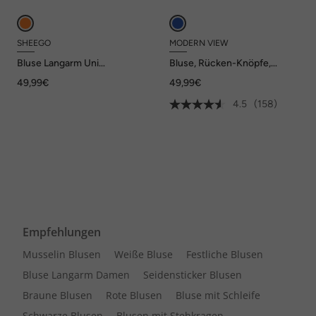
SHEEGO
MODERN VIEW
Bluse Langarm Uni
Bluse, Rücken-Knöpfe,
Hemdkragen
Oversized, Zierfalte, Halbarm
49,99€
49,99€
4.5
(158)
Empfehlungen
Musselin Blusen
Weiße Bluse
Festliche Blusen
Bluse Langarm Damen
Seidensticker Blusen
Braune Blusen
Rote Blusen
Bluse mit Schleife
Schwarze Blusen
Blusen mit Stehkragen