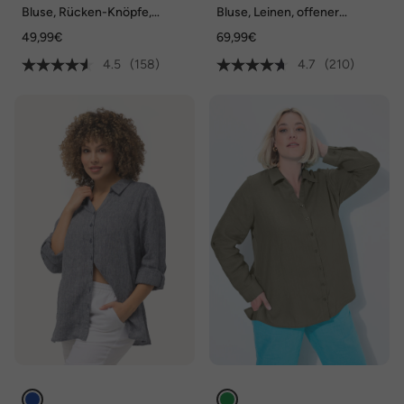
Bluse, Rücken-Knöpfe,
Bluse, Leinen, offener
Oversized, Zierfalte, Halbarm
Kragen, Langarm
49,99€
69,99€
4.5
(158)
4.7
(210)