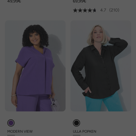
49,99€
69,99€
Verschluss
4.7
(210)
MODERN VIEW
ULLA POPKEN