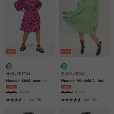
SALE
SALE
ANGEL OF STYLE
STUDIO UNTOLD
Musselin-Kleid, Leodruck,
Musselin-Minikleid, A-Line,
Tunika-Ausschnitt, weite
Rüschen-Ausschnitt,
- 40%
- 38%
Ballonärmel
Langarm
59,99€
35,99€
49,99€
30,99€
3.4
(5)
4.8
(4)