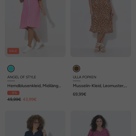
SALE
ANGEL OF STYLE
ULLA POPKEN
Hemdblusenkleid, Midilänge,
Musselin-Kleid, Leomuster,
Musselin, Streifen
A-Linie, V-Ausschnitt,
- 12%
69,99€
Halbarm
49,99€
43,99€