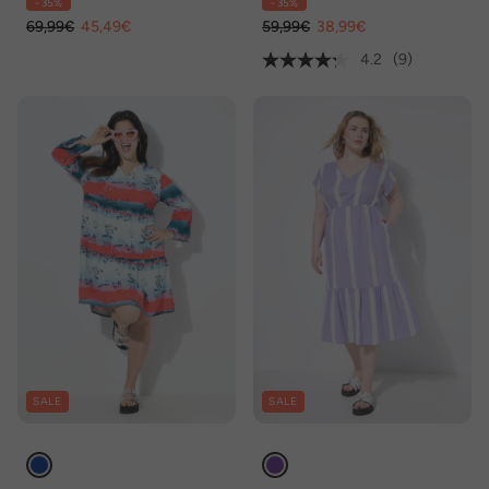
- 35%
- 35%
69,99€
45,49€
59,99€
38,99€
4.2
(9)
SALE
SALE