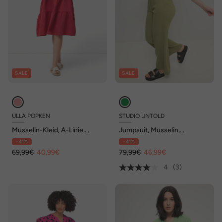
SALE
SALE
ULLA POPKEN
STUDIO UNTOLD
Musselin-Kleid, A-Linie,
Jumpsuit, Musselin,
Tunika-Ausschnitt, 3/4-Arm
elastische Taille, Halbarm,
- 41%
- 41%
weites Bein
69,99€
40,99€
79,99€
46,99€
4
(3)