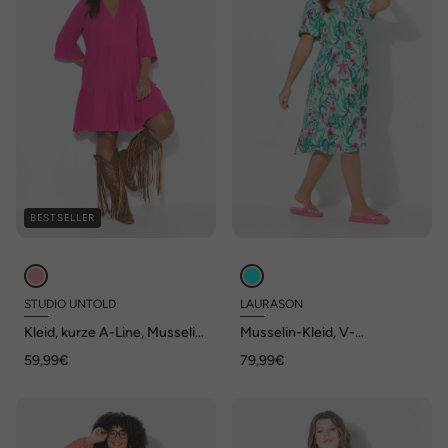
BESTSELLER
STUDIO UNTOLD
LAURASON
Kleid, kurze A-Line, Musselin,
Musselin-Kleid, V-
Volants
Ausschnitt, Tunnelzug, 1/2
59,99€
79,99€
Arm