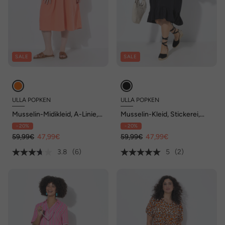
SALE
SALE
ULLA POPKEN
ULLA POPKEN
Musselin-Midikleid, A-Linie,
Musselin-Kleid, Stickerei,
V-Ausschnitt, Halbarm
Tunika-Ausschnitt, 3/4-Arm
- 20%
- 20%
59,99€
47,99€
59,99€
47,99€
3.8
(6)
5
(2)