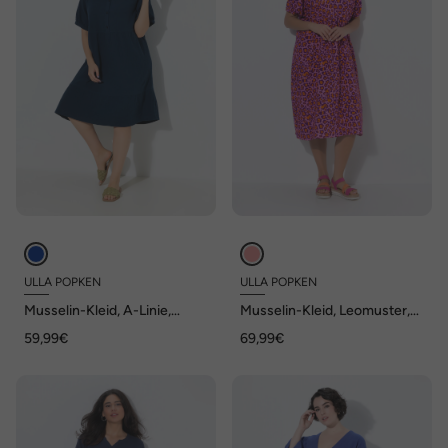
ULLA POPKEN
ULLA POPKEN
Musselin-Kleid, A-Linie,
Musselin-Kleid, Leomuster,
Tunika-Ausschnitt, Halbarm
A-Linie, V-Ausschnitt,
59,99€
69,99€
Halbarm