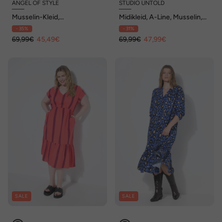
ANGEL OF STYLE
STUDIO UNTOLD
Musselin-Kleid,
Midikleid, A-Line, Musselin,
Streifenmuster, Volants
Streifen
- 35%
- 31%
69,99€
45,49€
69,99€
47,99€
SALE
SALE