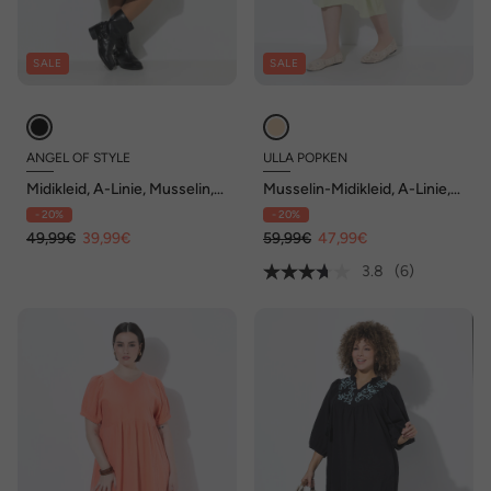
SALE
SALE
ANGEL OF STYLE
ULLA POPKEN
Midikleid, A-Linie, Musselin,
Musselin-Midikleid, A-Linie,
Leomuster
V-Ausschnitt, Halbarm
- 20%
- 20%
49,99€
39,99€
59,99€
47,99€
3.8
(6)