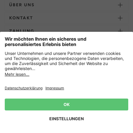
ÜBER UNS
KONTAKT
ZAHLUNG
Weitere Onlineshops
Deutschland
Sicher einkaufen mit
Newsletter
Jetzt
anmelden
und 15%
Rabatt sichern! 👈
Zur Anmeldung
Datenschutz
AGB
Widerrufsrecht
Lieferbedingungen