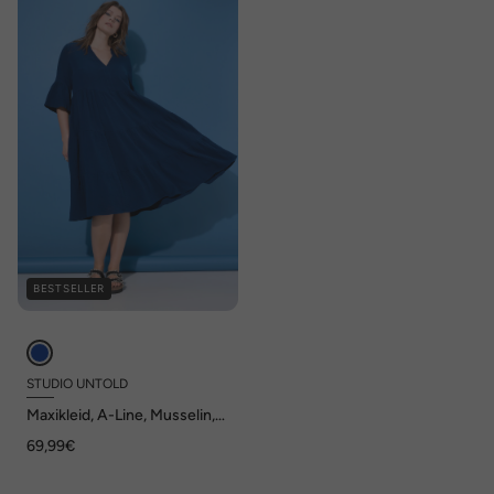
BESTSELLER
STUDIO UNTOLD
Maxikleid, A-Line, Musselin,
Stehkragen, Volants, 3/4-
69,99€
Ärmel