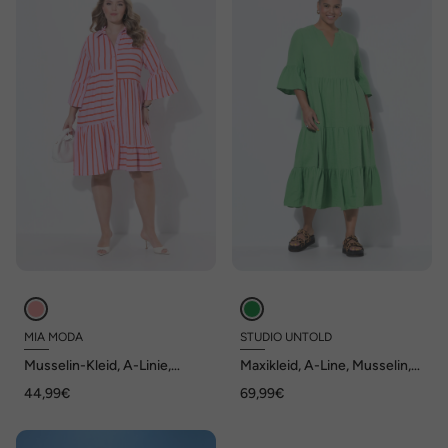
MIA MODA
STUDIO UNTOLD
Musselin-Kleid, A-Linie,
Maxikleid, A-Line, Musselin,
Streifenmix, versetzte
Stehkragen, Volants, 3/4-
44,99€
69,99€
Volants
Ärmel