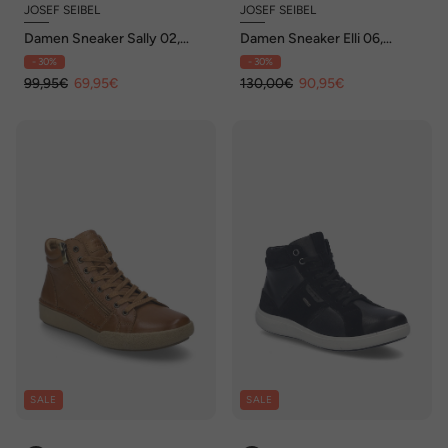
JOSEF SEIBEL
JOSEF SEIBEL
Damen Sneaker Sally 02,
Damen Sneaker Elli 06,
orchidee-multi
schwarz
- 30%
- 30%
99,95€
69,95€
130,00€
90,95€
SALE
SALE