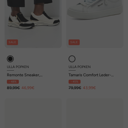
SALE
SALE
ULLA POPKEN
ULLA POPKEN
Remonte Sneaker,
Tamaris Comfort Leder-
Wechselfußbett, Weite H,
Sneaker, Zipper,
- 48%
- 45%
vegan
Komfortweite
89,99€
46,99€
79,99€
43,99€