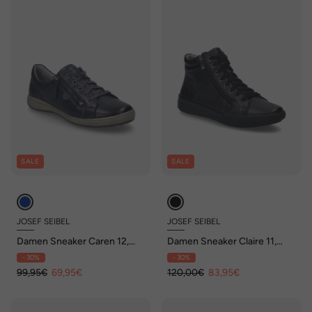
SALE
SALE
JOSEF SEIBEL
JOSEF SEIBEL
Damen Sneaker Caren 12,
Damen Sneaker Claire 11,
indigo
black-black
- 30%
- 30%
99,95€
69,95€
120,00€
83,95€