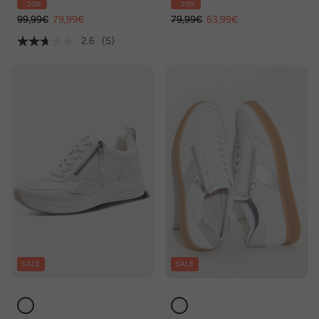
- 20%
- 20%
Weite H
99,99€
79,99€
79,99€
63,99€
2.6
(5)
SALE
SALE