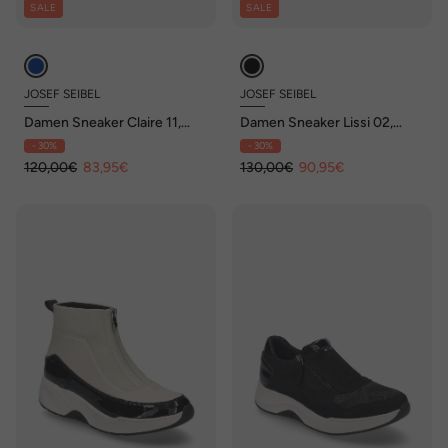
SALE
SALE
JOSEF SEIBEL
JOSEF SEIBEL
Damen Sneaker Claire 11,
Damen Sneaker Lissi 02,
indigo
schwarz
- 30%
- 30%
120,00€
83,95€
130,00€
90,95€