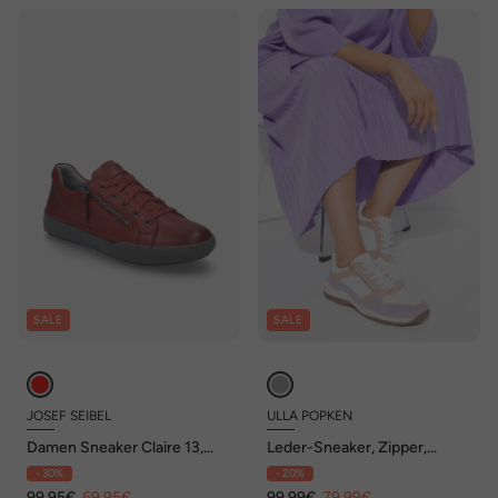
SALE
SALE
JOSEF SEIBEL
ULLA POPKEN
Damen Sneaker Claire 13,
Leder-Sneaker, Zipper,
hibiscus
Wechselfußbett, Weite H
- 30%
- 20%
99,95€
69,95€
99,99€
79,99€