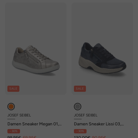
SALE
SALE
JOSEF SEIBEL
JOSEF SEIBEL
Damen Sneaker Megan 01,
Damen Sneaker Lissi 03,
champagner
dunkelblau
- 30%
- 30%
99,95€
69,95€
130,00€
90,95€