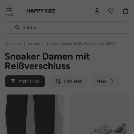
Menü
|
|
Startseite
Schuhe
Sneaker Damen mit Reißverschluss
(250)
Sneaker Damen mit
Reißverschluss
Mehr Filter
Sortieren
Preis
Farbe
Marke
Nachhaltig