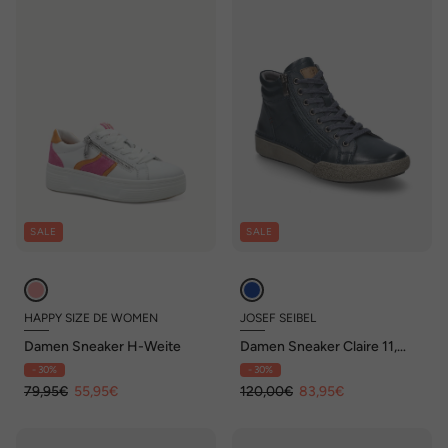
SALE
SALE
HAPPY SIZE DE WOMEN
JOSEF SEIBEL
Damen Sneaker H-Weite
Damen Sneaker Claire 11,
ocean
- 30%
- 30%
79,95€
55,95€
120,00€
83,95€