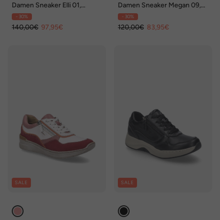
Damen Sneaker Elli 01,
Damen Sneaker Megan 09,
schwarz
taupe
- 30%
- 30%
140,00€
97,95€
120,00€
83,95€
SALE
SALE