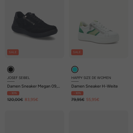
SALE
SALE
JOSEF SEIBEL
HAPPY SIZE DE WOMEN
Damen Sneaker Megan 09,
Damen Sneaker H-Weite
schwarz
- 30%
- 30%
120,00€
83,95€
79,95€
55,95€