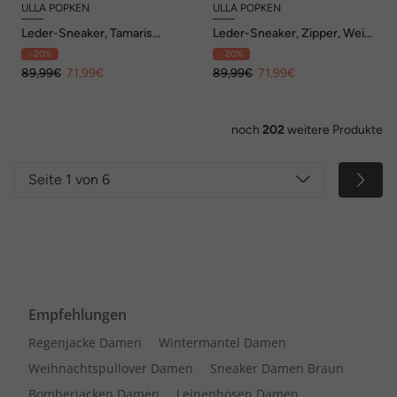
ULLA POPKEN
ULLA POPKEN
Leder-Sneaker, Tamaris
Leder-Sneaker, Zipper, Weite
Comfort, Wechselfußbett,
G
- 20%
- 20%
Wide Fit
89,99€
71,99€
89,99€
71,99€
noch
202
weitere Produkte
Seite 1 von 6
Empfehlungen
Regenjacke Damen
Wintermantel Damen
Weihnachtspullover Damen
Sneaker Damen Braun
Bomberjacken Damen
Leinenhosen Damen