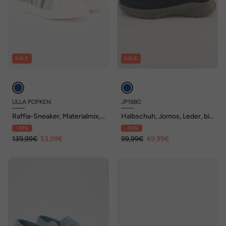
SALE
SALE
ULLA POPKEN
JP1880
Raffia-Sneaker, Materialmix,
Halbschuh, Jomos, Leder, bis
Wechselfußbett, Weite H
Gr. 51
- 61%
- 50%
139,99€
53,99€
99,99€
49,99€