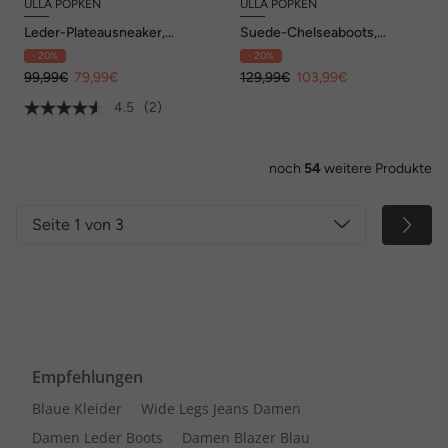
ULLA POPKEN
ULLA POPKEN
Leder-Plateausneaker,
Suede-Chelseaboots,
Wechselfußbett, Weite H
Wechselfußbett, Weite H
- 20%
- 20%
99,99€
79,99€
129,99€
103,99€
4.5
(2)
noch
54
weitere Produkte
Seite 1 von 3
Empfehlungen
Blaue Kleider
Wide Legs Jeans Damen
Damen Leder Boots
Damen Blazer Blau