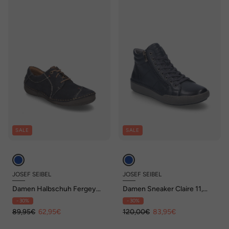
SALE
SALE
JOSEF SEIBEL
JOSEF SEIBEL
Damen Halbschuh Fergey
Damen Sneaker Claire 11,
20, ocean
indigo
- 30%
- 30%
89,95€
62,95€
120,00€
83,95€