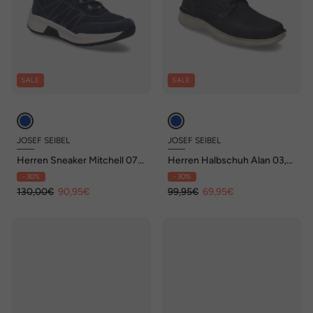
SALE
SALE
JOSEF SEIBEL
JOSEF SEIBEL
Herren Sneaker Mitchell 07,
Herren Halbschuh Alan 03,
ocean
indigo
- 30%
- 30%
130,00€
90,95€
99,95€
69,95€