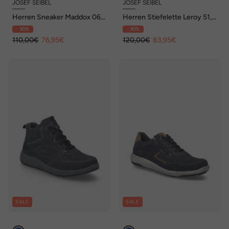
JOSEF SEIBEL
JOSEF SEIBEL
Herren Sneaker Maddox 06,
Herren Stiefelette Leroy 51,
ocean-kombi
indigo-kombi
- 30%
- 30%
110,00€
76,95€
120,00€
83,95€
SALE
SALE