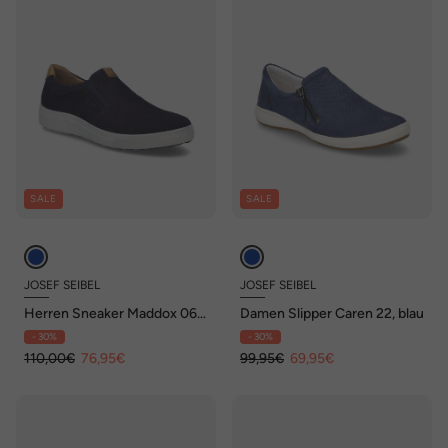
SALE
SALE
JOSEF SEIBEL
JOSEF SEIBEL
Herren Sneaker Maddox 06,
Damen Slipper Caren 22, blau
ocean-kombi
- 30%
- 30%
110,00€
76,95€
99,95€
69,95€