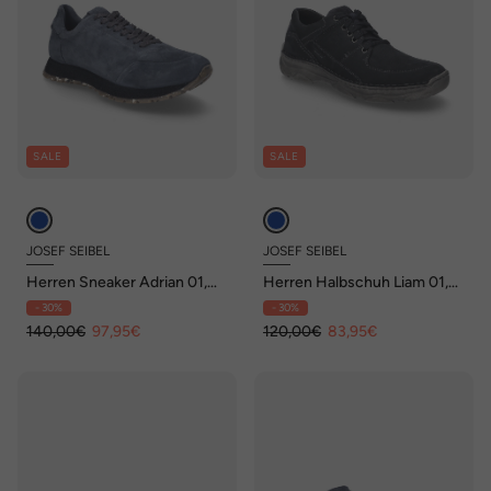
SALE
SALE
JOSEF SEIBEL
JOSEF SEIBEL
Herren Sneaker Adrian 01,
Herren Halbschuh Liam 01,
jeans
ocean
- 30%
- 30%
140,00€
97,95€
120,00€
83,95€