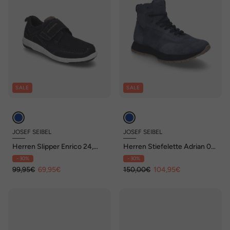
SALE
SALE
JOSEF SEIBEL
JOSEF SEIBEL
Herren Slipper Enrico 24,
Herren Stiefelette Adrian 02,
indigo-kombi
jeans
- 30%
- 30%
99,95€
69,95€
150,00€
104,95€