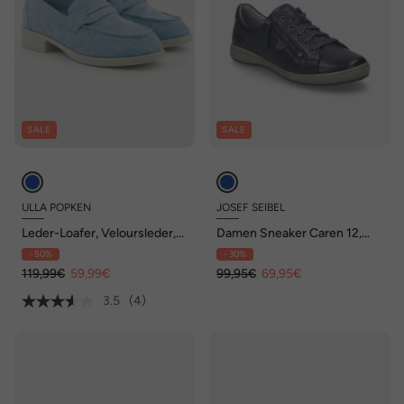
SALE
SALE
ULLA POPKEN
JOSEF SEIBEL
Leder-Loafer, Veloursleder,
Damen Sneaker Caren 12,
Textilfutter, Blockabsatz
indigo
- 50%
- 30%
119,99€
59,99€
99,95€
69,95€
3.5
(4)