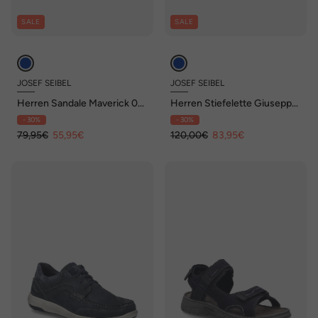
SALE
SALE
JOSEF SEIBEL
JOSEF SEIBEL
Herren Sandale Maverick 06,
Herren Stiefelette Giuseppe
jeans
03, indigo
- 30%
- 30%
79,95€
55,95€
120,00€
83,95€