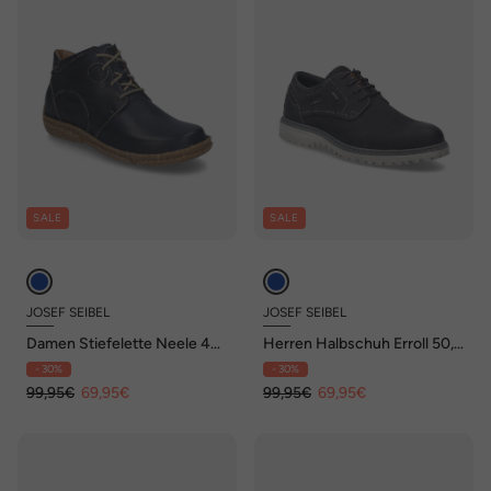
SALE
SALE
JOSEF SEIBEL
JOSEF SEIBEL
Damen Stiefelette Neele 46,
Herren Halbschuh Erroll 50,
ocean
indigo-kombi
- 30%
- 30%
99,95€
69,95€
99,95€
69,95€