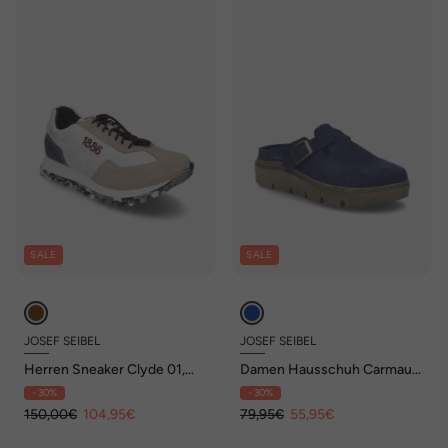
SALE
SALE
JOSEF SEIBEL
JOSEF SEIBEL
Herren Sneaker Clyde 01,
Damen Hausschuh Carmaux
beige-blau
05, ocean
- 30%
- 30%
150,00€
104,95€
79,95€
55,95€