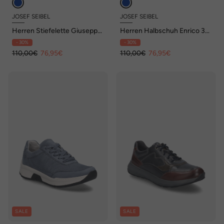
JOSEF SEIBEL
JOSEF SEIBEL
Herren Stiefelette Giuseppe
Herren Halbschuh Enrico 32,
10, indigo
indigo-kombi
- 30%
- 30%
110,00€
76,95€
110,00€
76,95€
SALE
SALE