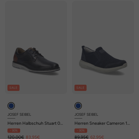
SALE
SALE
JOSEF SEIBEL
JOSEF SEIBEL
Herren Halbschuh Stuart 02,
Herren Sneaker Cameron 13,
ocean-multi
indigo
- 30%
- 30%
120,00€
83,95€
89,95€
62,95€