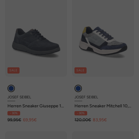
SALE
SALE
JOSEF SEIBEL
JOSEF SEIBEL
Herren Sneaker Giuseppe 12,
Herren Sneaker Mitchell 10,
indigo-kombi
blau-multi
- 30%
- 30%
99,95€
69,95€
120,00€
83,95€