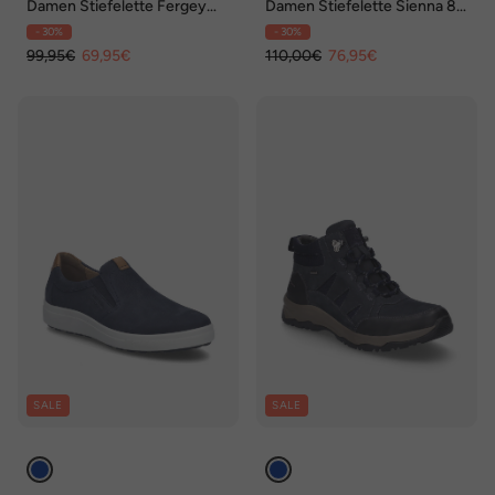
Damen Stiefelette Fergey
Damen Stiefelette Sienna 82,
65, ocean
iceblue-kombi
- 30%
- 30%
99,95€
69,95€
110,00€
76,95€
SALE
SALE