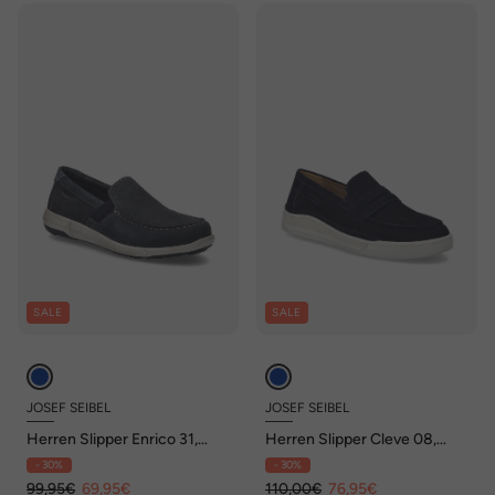
SALE
SALE
JOSEF SEIBEL
JOSEF SEIBEL
Herren Slipper Enrico 31,
Herren Slipper Cleve 08,
indigo
ocean
- 30%
- 30%
99,95€
69,95€
110,00€
76,95€