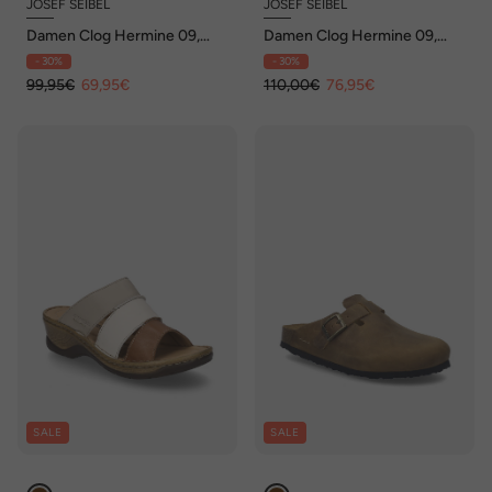
JOSEF SEIBEL
JOSEF SEIBEL
Damen Clog Hermine 09,
Damen Clog Hermine 09,
dunkelblau
granit
- 30%
- 30%
99,95€
69,95€
110,00€
76,95€
SALE
SALE