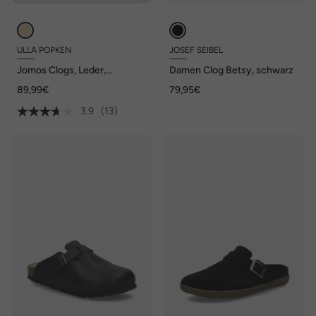
ULLA POPKEN
JOSEF SEIBEL
Jomos Clogs, Leder,
Damen Clog Betsy, schwarz
Blumenmuster, Schnürung,
89,99€
79,95€
Weite H
3.9
(13)