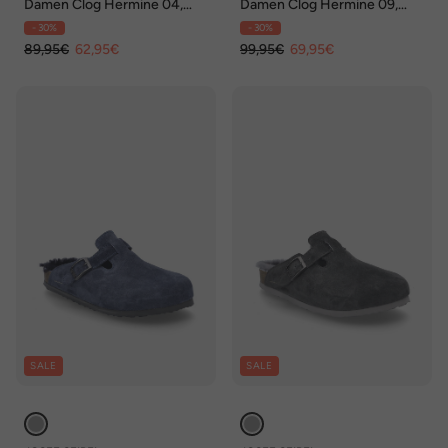
Damen Clog Hermine 04,
Damen Clog Hermine 09,
jeans
camel
- 30%
- 30%
89,95€
62,95€
99,95€
69,95€
SALE
SALE