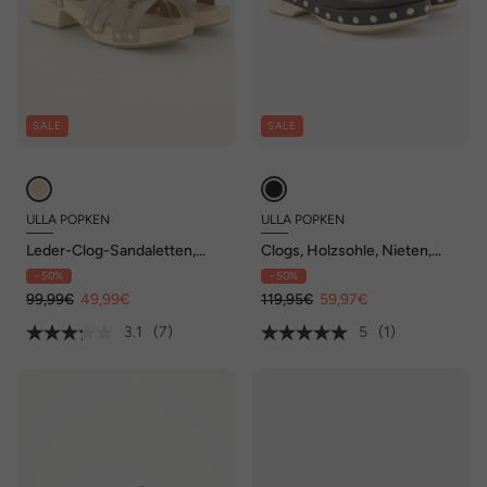
SALE
SALE
ULLA POPKEN
ULLA POPKEN
Leder-Clog-Sandaletten,
Clogs, Holzsohle, Nieten,
Nieten, Holzsohle,
Blockabsatz
- 50%
- 50%
Blockabsatz
99,99€
49,99€
119,95€
59,97€
3.1
(7)
5
(1)