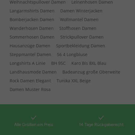
Weihnachtspullover Damen
Leinenhosen Damen
Langarmshirts Damen
Damen Winterjacken
Bomberjacken Damen
Wollmantel Damen
Wanderhosen Damen
Stoffhosen Damen
Sommerhosen Damen
Strickpullover Damen
Hausanzüge Damen
Sportbekleidung Damen
Steppmantel Damen
56 4 Longbluse
Longshirts A Linie
BH 95C
Karo Bis 8XL Blau
Landhausmode Damen
Badeanzug große Oberweite
Rock Damen Elegant
Tunika XXL Beige
Damen Muster Rosa
Alle Größen ein Preis
14 Tage Rückgaberecht