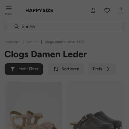
Menü
|
|
Startseite
Schuhe
Clogs Damen Leder
(32)
Clogs Damen Leder
Mehr Filter
Sortieren
Preis
Farbe
Marke
Nachhaltig