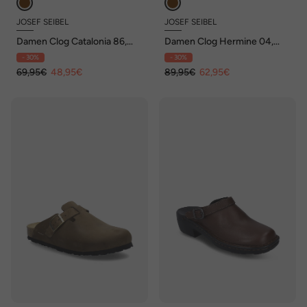
JOSEF SEIBEL
JOSEF SEIBEL
Damen Clog Catalonia 86,
Damen Clog Hermine 04,
cognac-multi
castagne
- 30%
- 30%
69,95€
48,95€
89,95€
62,95€