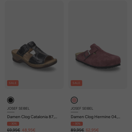
SALE
SALE
JOSEF SEIBEL
JOSEF SEIBEL
Damen Clog Catalonia 87,
Damen Clog Hermine 04,
schwarz
berry
- 30%
- 30%
69,95€
48,95€
89,95€
62,95€