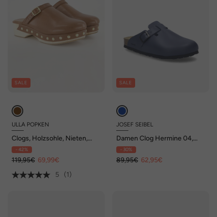
SALE
SALE
ULLA POPKEN
JOSEF SEIBEL
Clogs, Holzsohle, Nieten,
Damen Clog Hermine 04,
Blockabsatz
ocean
- 42%
- 30%
119,95€
69,99€
89,95€
62,95€
5
(1)