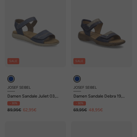
SALE
SALE
JOSEF SEIBEL
JOSEF SEIBEL
Damen Sandale Juliet 03,
Damen Sandale Debra 19,
blau
indigo-multi
- 30%
- 30%
89,95€
62,95€
69,95€
48,95€