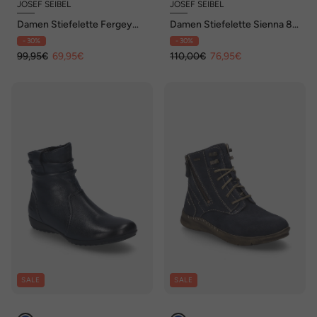
JOSEF SEIBEL
JOSEF SEIBEL
Damen Stiefelette Fergey
Damen Stiefelette Sienna 82,
65, ocean
iceblue-kombi
- 30%
- 30%
99,95€
69,95€
110,00€
76,95€
SALE
SALE