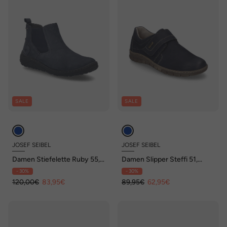
SALE
SALE
JOSEF SEIBEL
JOSEF SEIBEL
Damen Stiefelette Ruby 55,
Damen Slipper Steffi 51,
indigo
ocean
- 30%
- 30%
120,00€
83,95€
89,95€
62,95€