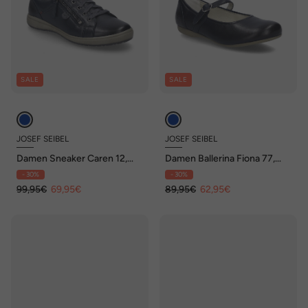
SALE
SALE
JOSEF SEIBEL
JOSEF SEIBEL
Damen Sneaker Caren 12,
Damen Ballerina Fiona 77,
indigo
ocean
- 30%
- 30%
99,95€
69,95€
89,95€
62,95€