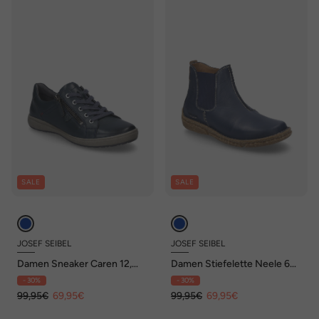
SALE
SALE
JOSEF SEIBEL
JOSEF SEIBEL
Damen Sneaker Caren 12,
Damen Stiefelette Neele 68,
ocean
ocean
- 30%
- 30%
99,95€
69,95€
99,95€
69,95€