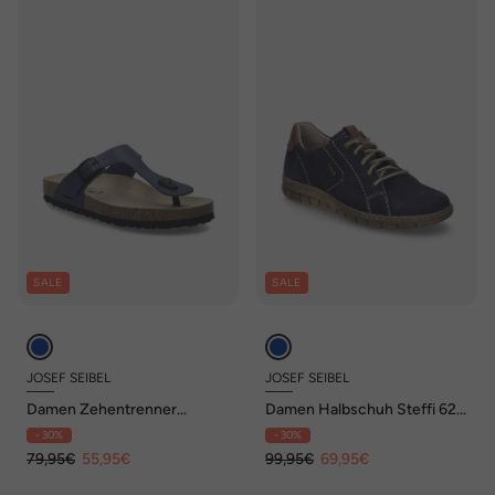
SALE
SALE
JOSEF SEIBEL
JOSEF SEIBEL
Damen Zehentrenner
Damen Halbschuh Steffi 62,
Hermine 02, ocean
ocean-kombi
- 30%
- 30%
79,95€
55,95€
99,95€
69,95€