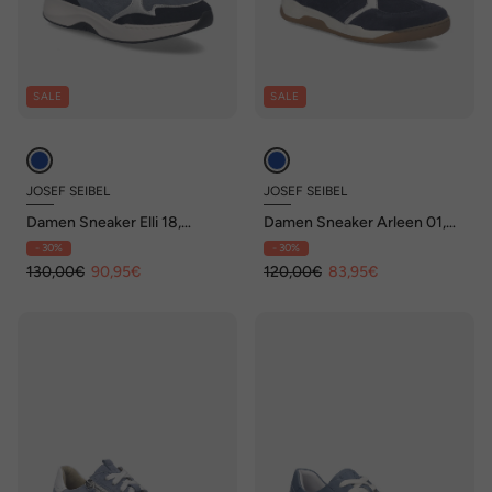
SALE
SALE
JOSEF SEIBEL
JOSEF SEIBEL
Damen Sneaker Elli 18,
Damen Sneaker Arleen 01,
ocean-multi
ocean-multi
- 30%
- 30%
130,00€
90,95€
120,00€
83,95€