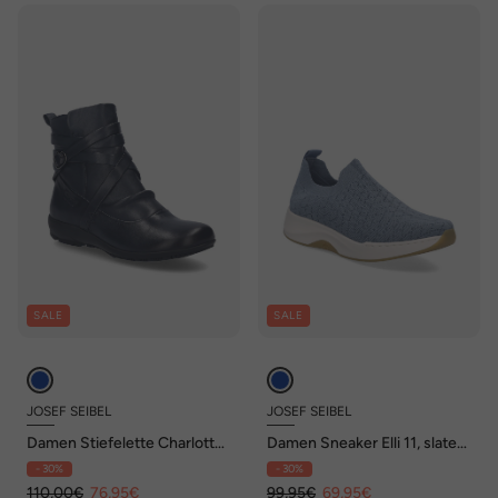
SALE
SALE
JOSEF SEIBEL
JOSEF SEIBEL
Damen Stiefelette Charlotte
Damen Sneaker Elli 11, slate
11, ocean
blue
- 30%
- 30%
110,00€
76,95€
99,95€
69,95€