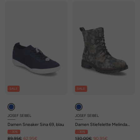
SALE
SALE
JOSEF SEIBEL
JOSEF SEIBEL
Damen Sneaker Sina 69, blau
Damen Stiefelette Melinda
02, blau-multi
- 30%
- 30%
89,95€
62,95€
130,00€
90,95€