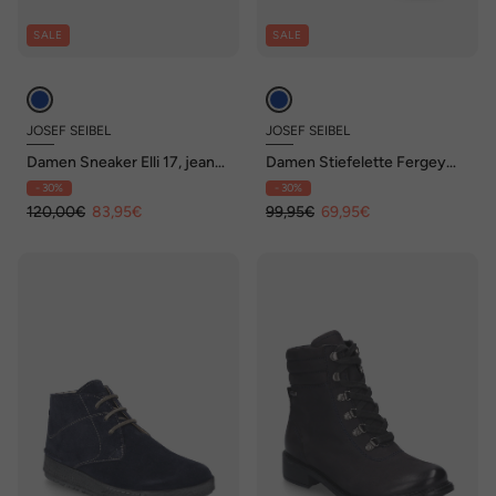
SALE
SALE
JOSEF SEIBEL
JOSEF SEIBEL
Damen Sneaker Elli 17, jeans-
Damen Stiefelette Fergey
kombi
63, ocean
- 30%
- 30%
120,00€
83,95€
99,95€
69,95€