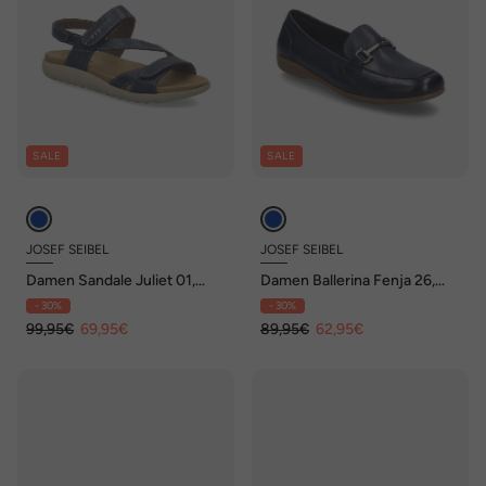
SALE
SALE
JOSEF SEIBEL
JOSEF SEIBEL
Damen Sandale Juliet 01,
Damen Ballerina Fenja 26,
indigo
indigo
- 30%
- 30%
99,95€
69,95€
89,95€
62,95€