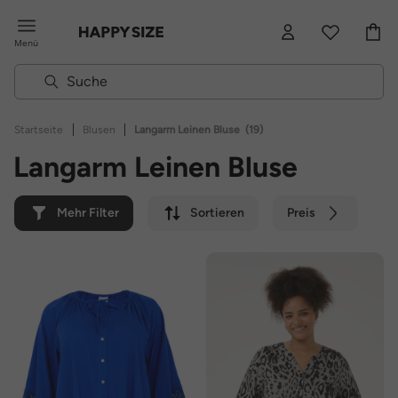
Menü
|
|
Startseite
Blusen
Langarm Leinen Bluse
(19)
Langarm Leinen Bluse
Mehr Filter
Sortieren
Preis
Farbe
Marke
Nachhaltig