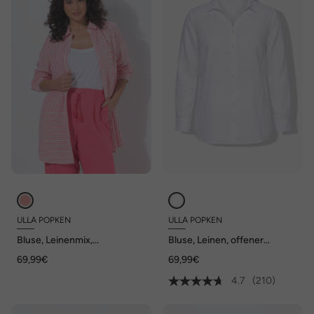
ULLA POPKEN
ULLA POPKEN
Bluse, Leinenmix,
Bluse, Leinen, offener
Patchmuster, Hemdkragen,
Kragen, Langarm
69,99€
69,99€
Langarm
4.7
(210)