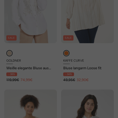
SALE
SALE
GOLDNER
KAFFE CURVE
Weiße elegante Bluse aus
Bluse langarm Loose fit
Leinen
- 38%
- 34%
119,99€
74,99€
49,95€
32,90€