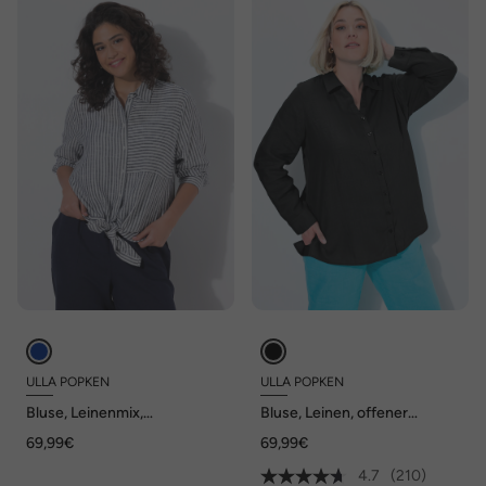
ULLA POPKEN
ULLA POPKEN
Bluse, Leinenmix,
Bluse, Leinen, offener
Patchmuster, Hemdkragen,
Kragen, Langarm
69,99€
69,99€
Langarm
4.7
(210)