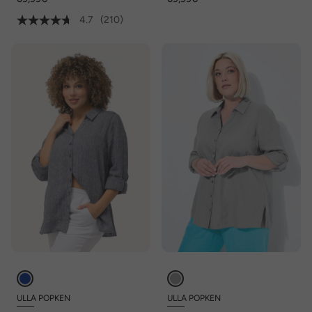
Langarm
4.7
(210)
ULLA POPKEN
ULLA POPKEN