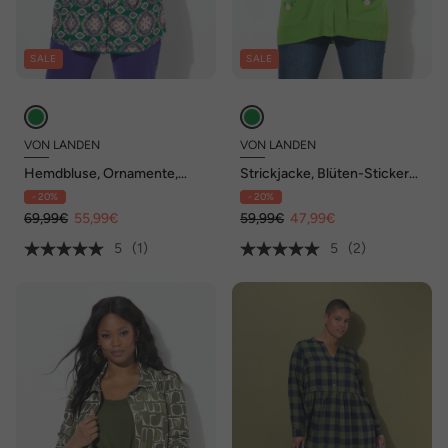
SALE
SALE
VON LANDEN
VON LANDEN
Hemdbluse, Ornamente,
Strickjacke, Blüten-Stickerei,
Hemdkragen, Langarm
V-Ausschnitt, Langarm
- 20%
- 20%
69,99€
55,99€
59,99€
47,99€
5
(1)
5
(2)