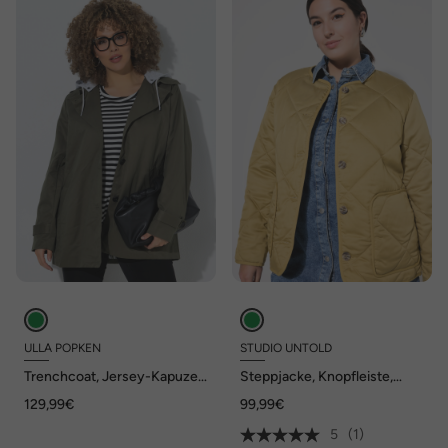
ULLA POPKEN
STUDIO UNTOLD
Trenchcoat, Jersey-Kapuze,
Steppjacke, Knopfleiste,
A-Linie, Streifenfutter
Langarm
129,99€
99,99€
5
(1)