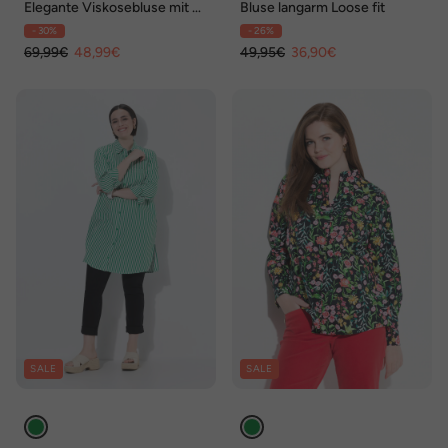
Elegante Viskosebluse mit V-
Bluse langarm Loose fit
Ausschnitt
- 30%
- 26%
69,99€
48,99€
49,95€
36,90€
SALE
SALE