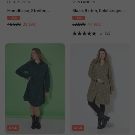
ULLA POPKEN
VON LANDEN
Hemdbluse, Streifen,
Bluse, Blüten, Kelchkragen,
Hemdkragen, A-Linie,
V-Ausschnitt, Langarm
- 20%
- 20%
Langarm
49,99€
39,99€
59,99€
47,99€
5
(2)
SALE
SALE