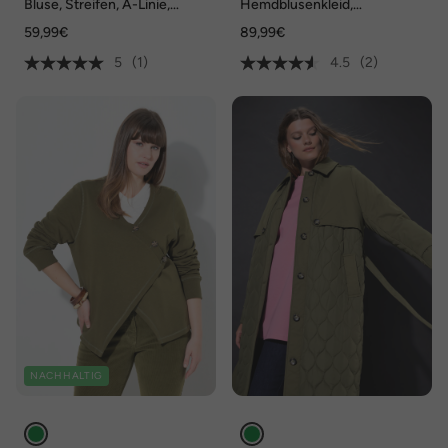
Bluse, Streifen, A-Linie,
Hemdblusenkleid,
Hemdkragen, Langarm
Hemdkragen, Langarm
59,99€
89,99€
5
(1)
4.5
(2)
NACHHALTIG