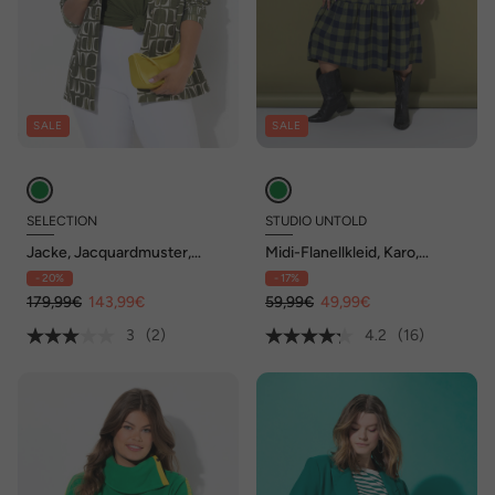
SALE
SALE
SELECTION
STUDIO UNTOLD
Jacke, Jacquardmuster,
Midi-Flanellkleid, Karo,
Hemdkragen, Langarm
Tunika-Ausschnitt, Langarm
- 20%
- 17%
179,99€
143,99€
59,99€
49,99€
3
(2)
4.2
(16)