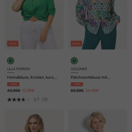
SALE
SALE
ULLA POPKEN
GOLDNER
Hemdbluse, Knoten, kurz,
Patchworkbluse mit
Hemdkragen, Langarm
Rundhals, V-Schlitz
- 68%
- 50%
49,99€
15,99€
69,99€
34,99€
3.7
(3)