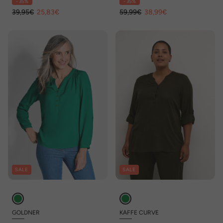
- 35%
- 35%
39,95€
25,83€
59,99€
38,99€
SALE
SALE
GOLDNER
KAFFE CURVE