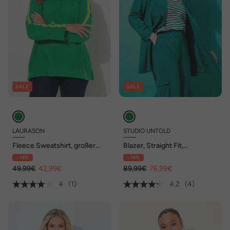
SALE
SALE
LAURASON
STUDIO UNTOLD
Fleece Sweatshirt, großer
Blazer, Straight Fit,
Kragen, Langarm
doppelreihig, Revers,
- 14%
- 14%
Langarm
49,99€
42,99€
89,99€
76,99€
4
(1)
4.2
(4)