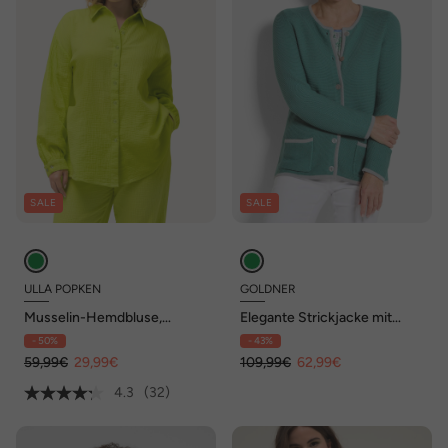
SALE
SALE
ULLA POPKEN
GOLDNER
Musselin-Hemdbluse,
Elegante Strickjacke mit
Oversized, Hemdkragen,
Taschen
- 50%
- 43%
Langarm
59,99€
29,99€
109,99€
62,99€
4.3
(32)