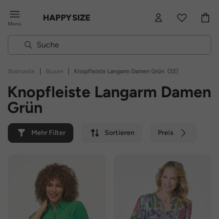
Menü
|
|
Startseite
Blusen
Knopfleiste Langarm Damen Grün
(32)
Knopfleiste Langarm Damen
Grün
Mehr Filter
Sortieren
Preis
Farbe
Marke
Nachhaltig