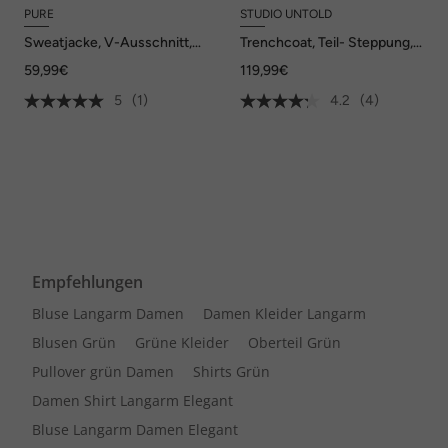
PURE
STUDIO UNTOLD
Sweatjacke, V-Ausschnitt,
Trenchcoat, Teil- Steppung,
Langarm, Biobaumwolle
wattiert, Bindegürtel
59,99€
119,99€
5
(1)
4.2
(4)
Empfehlungen
Bluse Langarm Damen
Damen Kleider Langarm
Blusen Grün
Grüne Kleider
Oberteil Grün
Pullover grün Damen
Shirts Grün
Damen Shirt Langarm Elegant
Bluse Langarm Damen Elegant