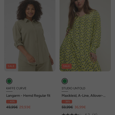
SALE
SALE
KAFFE CURVE
STUDIO UNTOLD
Langarm - Hemd Regular fit
Maxikleid, A-Line, Allover-
Print, V-Ausschnitt,
- 40%
- 38%
Knopfleiste
49,95€
29,93€
59,99€
36,99€
4.2
(4)