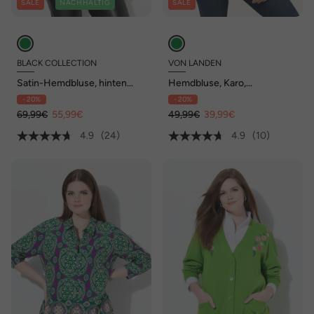
SALE
NACHHALTIG
SALE
BLACK COLLECTION
VON LANDEN
Satin-Hemdbluse, hinten
Hemdbluse, Karo,
länger, Hemdkragen,
Hemdkragen, Langarm,
- 20%
- 20%
Langarm
Krempelriegel
69,99€
55,99€
49,99€
39,99€
4.9
(24)
4.9
(10)