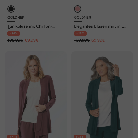
GOLDNER
GOLDNER
Tunikbluse mit Chiffon-
Elegantes Blusenshirt mit
Überwurf, Print
Glanzeffekt
- 36%
- 36%
109,99€
69,99€
109,99€
69,99€
SALE
SALE