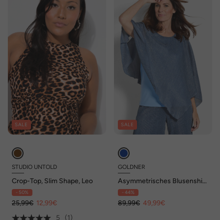
SALE
SALE
STUDIO UNTOLD
GOLDNER
Crop-Top, Slim Shape, Leo
Asymmetrisches Blusenshirt
mit Glanzgarn
- 50%
- 44%
25,99€
12,99€
89,99€
49,99€
5
(1)