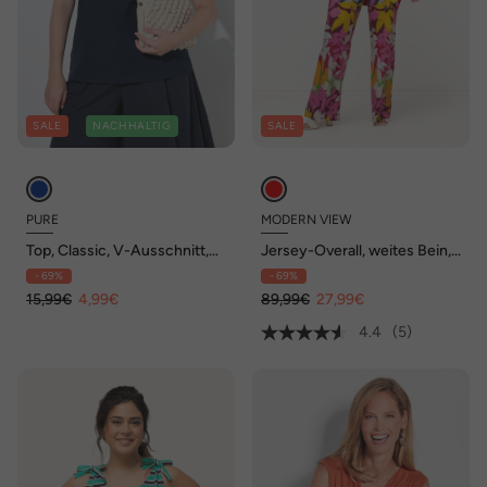
SALE
NACHHALTIG
SALE
PURE
MODERN VIEW
Top, Classic, V-Ausschnitt,
Jersey-Overall, weites Bein,
ärmellos, Biobaumwolle
Gürtel, V-Ausschnitt,
- 69%
- 69%
ärmellos
15,99€
4,99€
89,99€
27,99€
4.4
(5)