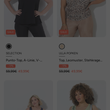
SALE
SALE
SELECTION
ULLA POPKEN
Punto-Top, A-Linie, V-
Top, Leomuster, Stehkragen,
Ausschnitt, ärmellos
Wasserfallausschnitt,
- 17%
- 17%
ärmellos
59,99€
49,99€
59,99€
49,99€