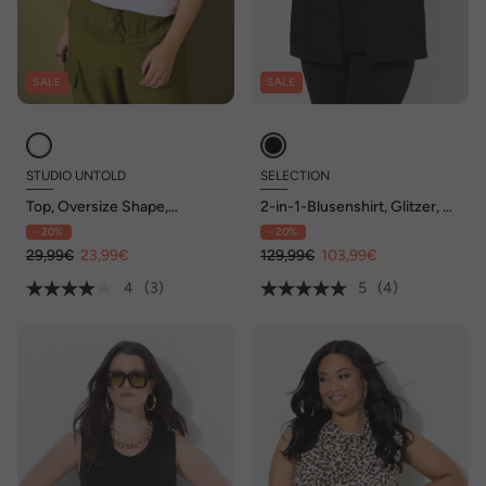
SALE
SALE
STUDIO UNTOLD
SELECTION
Top, Oversize Shape,
2-in-1-Blusenshirt, Glitzer, V-
Schulter mit
Ausschnitt, 3/4-Arm
- 20%
- 20%
Glitzersteinchen
29,99€
23,99€
129,99€
103,99€
4
(3)
5
(4)