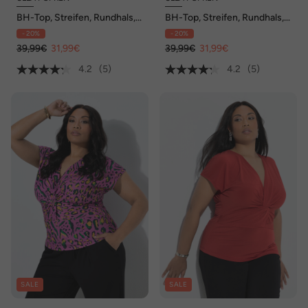
BH-Top, Streifen, Rundhals,
BH-Top, Streifen, Rundhals,
ärmellos, eingearbeiteter BH
ärmellos, eingearbeiteter BH
- 20%
- 20%
39,99€
31,99€
39,99€
31,99€
4.2
(5)
4.2
(5)
SALE
SALE