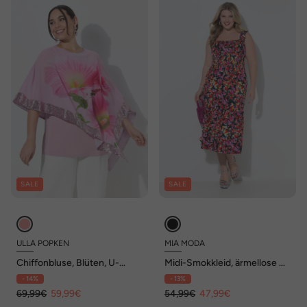
SALE
SALE
ULLA POPKEN
MIA MODA
Chiffonbluse, Blüten, U-
Midi-Smokkleid, ärmellose A-
Boot-Ausschnitt, 3/4-Arm
Linie, Blumenmuster
- 14%
- 13%
69,99€
59,99€
54,99€
47,99€