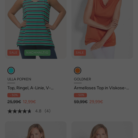
SALE
NACHHALTIG
SALE
ULLA POPKEN
GOLDNER
Top, Ringel, A-Linie, V-
Ärmelloses Top in Viskose-
Ausschnitt, ärmellos,
Jersey
- 50%
- 50%
Zierschleife
25,99€
12,99€
59,99€
29,99€
4.8
(4)