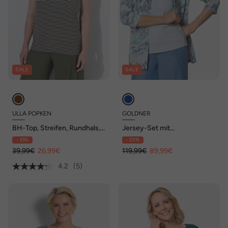
SALE
SALE
ULLA POPKEN
GOLDNER
BH-Top, Streifen, Rundhals,
Jersey-Set mit
ärmellos, eingearbeiteter BH
Glitzersteinen
- 33%
- 25%
39,99€
26,99€
119,99€
89,99€
4.2
(5)