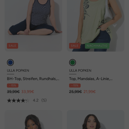
SALE
SALE
NACHHALTIG
ULLA POPKEN
ULLA POPKEN
BH-Top, Streifen, Rundhals,
Top, Mandalas, A-Linie,
ärmellos, eingearbeiteter BH
Rundhals, ärmellos
- 15%
- 15%
39,99€
33,99€
25,99€
21,99€
4.2
(5)