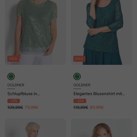
SALE
SALE
GOLDNER
GOLDNER
Schlupfbluse in
Elegantes Blusenshirt mit
schimmerndem Design
Glanzeffekt
- 27%
- 25%
109,99€
79,99€
119,99€
89,99€