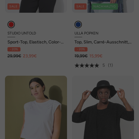
SALE
SALE
NACHHALTIG
STUDIO UNTOLD
ULLA POPKEN
Sport-Top, Elastisch, Color-
Top, Slim, Carré-Ausschnitt,
Zebra
ärmellos, vorne doppellagig
- 20%
- 20%
29,99€
23,99€
19,99€
15,99€
5
(1)