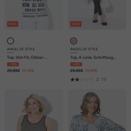
SALE
SALE
ANGEL OF STYLE
ANGEL OF STYLE
Top, Slim Fit, Glitzer-
Top, A-Linie, Schriftzug,
Statement , Fransen
Glitzer-Sternchen
- 35%
- 35%
29,99€
19,49€
29,99€
19,49€
2
(1)