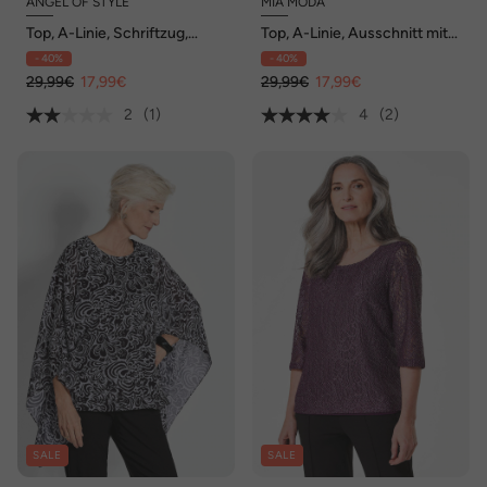
ANGEL OF STYLE
MIA MODA
Top, A-Linie, Schriftzug,
Top, A-Linie, Ausschnitt mit
Glitzer-Sternchen
Schlitz und Band
- 40%
- 40%
29,99€
17,99€
29,99€
17,99€
2
(1)
4
(2)
SALE
SALE