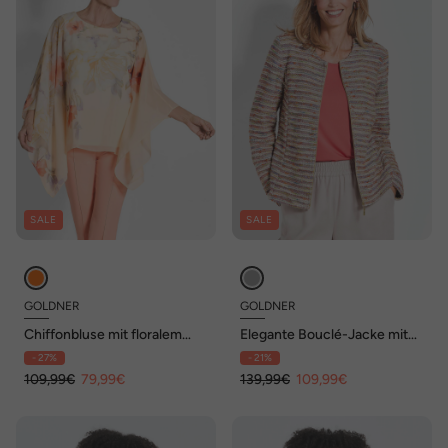
SALE
SALE
GOLDNER
GOLDNER
Chiffonbluse mit floralem
Elegante Bouclé-Jacke mit
Design
Multicolor-Design
- 27%
- 21%
109,99€
79,99€
139,99€
109,99€