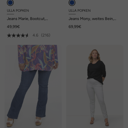
ULLA POPKEN
ULLA POPKEN
Jeans Marie, Bootcut,
Jeans Mony, weites Bein,
Komfortbund, 5-Pocket-
Reißverschlusstaschen
49,99€
69,99€
Schnitt
4.6
(216)