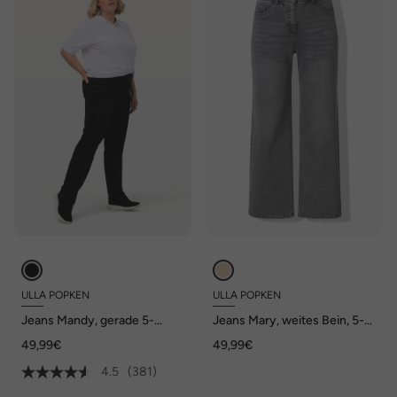
ULLA POPKEN
ULLA POPKEN
Jeans Mandy, gerade 5-
Jeans Mary, weites Bein, 5-
Pocket-Form, Komfortbund,
Pocket-Schnitt,
49,99€
49,99€
Stretch
Komfortbund
4.5
(381)