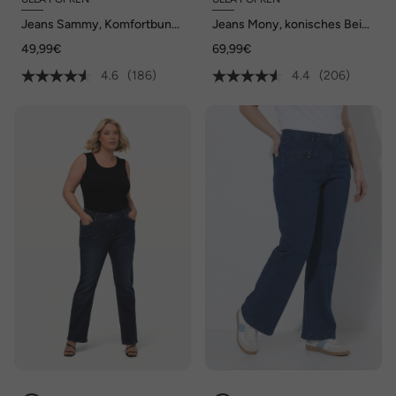
Jeans Sammy, Komfortbund,
Jeans Mony, konisches Bein,
schmale 5-Pocket-Form
Reißverschlusstaschen
49,99€
69,99€
4.6
(186)
4.4
(206)