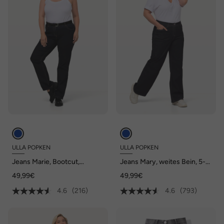
ULLA POPKEN
ULLA POPKEN
Jeans Marie, Bootcut,
Jeans Mary, weites Bein, 5-
Komfortbund, 5-Pocket-
Pocket-Schnitt,
49,99€
49,99€
Schnitt
Komfortbund
4.6
(216)
4.6
(793)