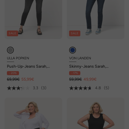
SALE
SALE
ULLA POPKEN
VON LANDEN
Push-Up-Jeans Sarah,
Skinny-Jeans Sarah,
schmales Bein, Stretch
schmales Bein, Stretch
- 20%
- 17%
69,99€
55,99€
59,99€
49,99€
3.3
(3)
4.8
(5)