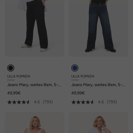
ULLA POPKEN
ULLA POPKEN
Jeans Mary, weites Bein, 5-
Jeans Mary, weites Bein, 5-
Pocket-Schnitt,
Pocket-Schnitt,
49,99€
49,99€
Komfortbund
Komfortbund
4.6
(793)
4.6
(793)