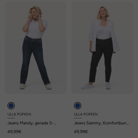
ULLA POPKEN
ULLA POPKEN
Jeans Mandy, gerade 5-
Jeans Sammy, Komfortbund,
Pocket-Form, Komfortbund,
schmale 5-Pocket-Form
49,99€
49,99€
Stretch