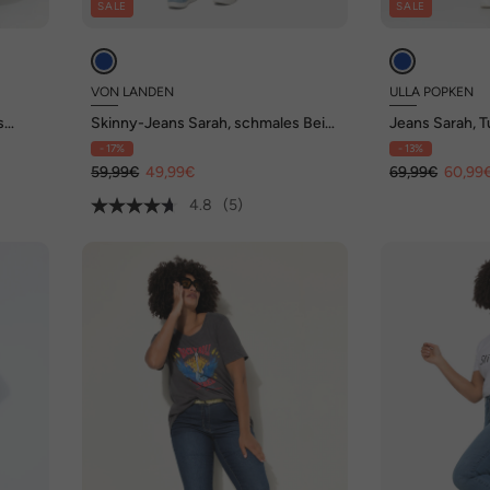
SALE
SALE
VON LANDEN
ULLA POPKEN
s
Skinny-Jeans Sarah, schmales Bein,
Jeans Sarah, T
Stretch
schmales Bein
- 17%
- 13%
59,99€
49,99€
69,99€
60,99
4.8
(5)