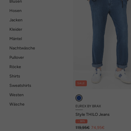
Blusen
Hosen
Jacken
Kleider
Mäntel
Nachtwäsche
Pullover
Röcke
Shirts
SALE
Sweatshirts
Westen
Wäsche
EUREX BY BRAX
Style THILO Jeans
- 38%
119,95€
74,95€