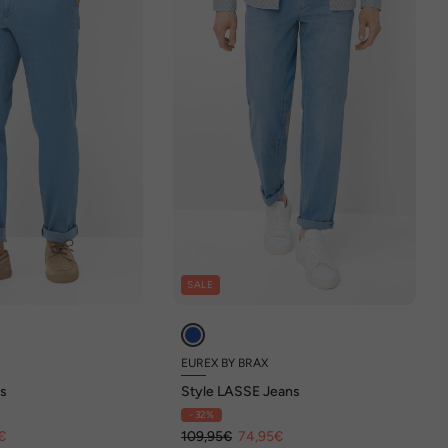
SALE
EUREX BY BRAX
ns
Style LASSE Jeans
- 32%
€
109,95€
74,95€