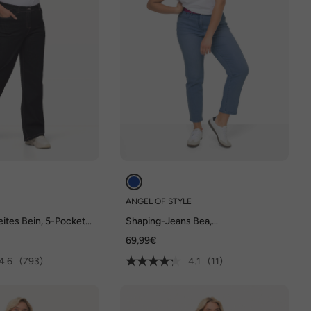
ANGEL OF STYLE
ites Bein, 5-Pocket-
Shaping-Jeans Bea,
ortbund
Stretchkomfort, 5-Pocket
69,99€
4.6
(793)
4.1
(11)