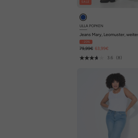
SALE
ULLA POPKEN
Jeans Mary, Leomuster, weite
Bein, Komfortbund
- 20%
79,99€
63,99€
3.6
(8)