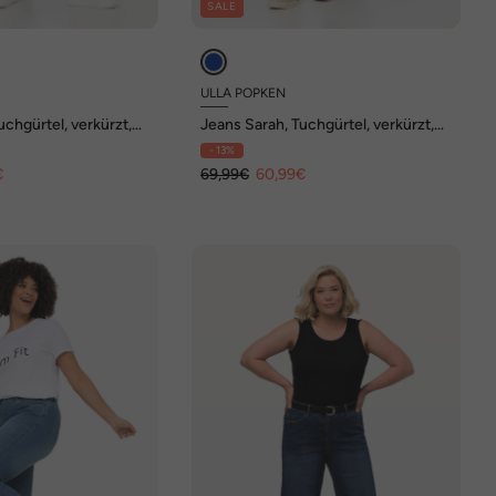
SALE
ULLA POPKEN
uchgürtel, verkürzt,
Jeans Sarah, Tuchgürtel, verkürzt,
schmales Bein
- 13%
€
69,99€
60,99€