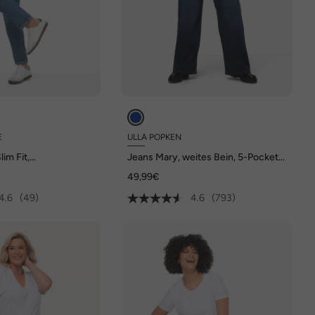
E
ULLA POPKEN
im Fit,
Jeans Mary, weites Bein, 5-Pocket-
t, 5-Pocket
Schnitt, Komfortbund
49,99€
4.6
(49)
4.6
(793)