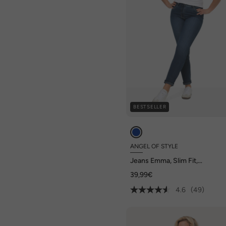
BESTSELLER
ANGEL OF STYLE
Jeans Emma, Slim Fit,
Stretchkomfort, 5-Pocket
39,99€
4.6
(49)